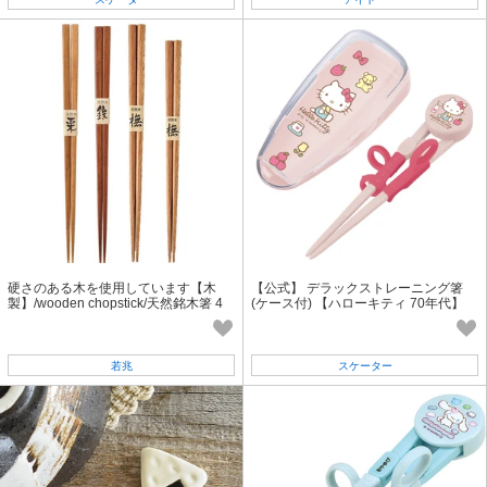
硬さのある木を使用しています【木
【公式】 デラックストレーニング箸
製】/wooden chopstick/天然銘木箸 4
(ケース付) 【ハローキティ 70年代】
種
スケーター
若兆
スケーター