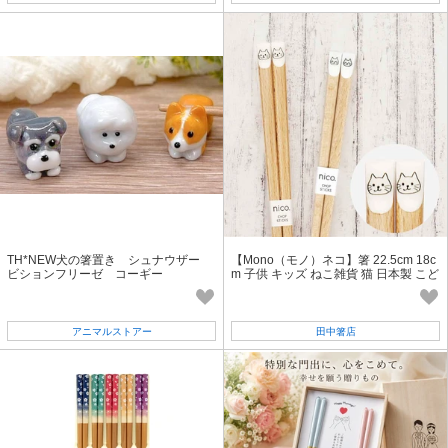
TH*NEW犬の箸置き シュナウザー
【Mono（モノ）ネコ】箸 22.5cm 18c
ビションフリーゼ コーギー
m 子供 キッズ ねこ雑貨 猫 日本製 こど
も箸［動物］[猫グッズ]
アニマルストアー
田中箸店