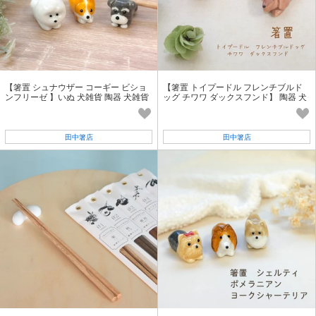
【箸置 シュナウザー コーギー ビショ
【箸置 トイプードル フレンチブルド
ンフリーゼ 】いぬ 犬雑貨 陶器 犬雑貨
ッグ チワワ ダックスフンド】 陶器 犬
［いぬグッズ］
雑貨［いぬグッズ］［箸置き］
田中箸店
田中箸店