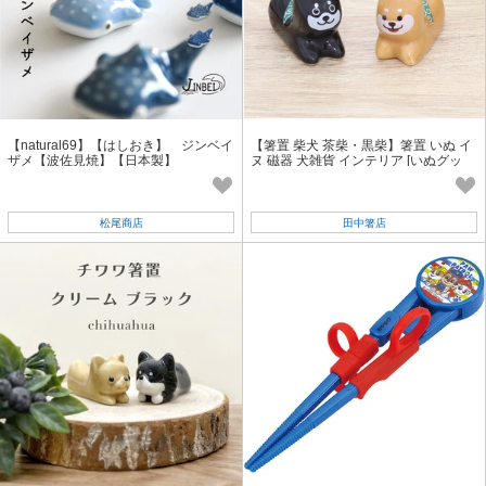
【natural69】【はしおき】 ジンベイ
【箸置 柴犬 茶柴・黒柴】箸置 いぬ イ
ザメ【波佐見焼】【日本製】
ヌ 磁器 犬雑貨 インテリア [いぬグッ
ズ][箸置き][柴犬]
松尾商店
田中箸店