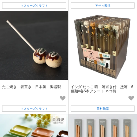
マスターズクラフト
アサヒ興洋
たこ焼き 箸置き 日本製 陶器製
イシダ だっこ 猫 箸置き付 塗箸 6
種類×各5本アソート ネコ柄
マスターズクラフト
田村陶器