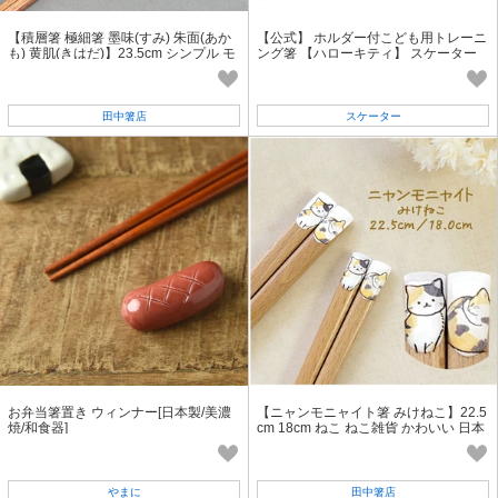
【積層箸 極細箸 墨味(すみ) 朱面(あか
【公式】 ホルダー付こども用トレーニ
も) 黄肌(きはだ)】23.5cm シンプル モ
ング箸 【ハローキティ】 スケーター
ダン 日本製 食洗対応[木箸]
田中箸店
スケーター
お弁当箸置き ウィンナー[日本製/美濃
【ニャンモニャイト箸 みけねこ】22.5
焼/和食器]
cm 18cm ねこ ねこ雑貨 かわいい 日本
製 こども箸 動物［猫グッズ］
やまに
田中箸店