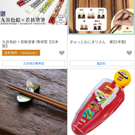
九谷色絵 × 若狭塗箸 /青郊窯【日本
ぎゅっとおにぎりさん 箸[日本製]
製】
送料無料
一部地域を除く
九谷焼の陶寿堂
逸品社