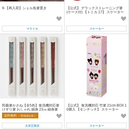
9-【再入荷】シェル魚箸置き
【公式】 デラックストレーニング箸
(ケース付) 【トミカ 17】 スケーター
マライカ
スケーター
民藝箸かさね【全5色】食洗機対応箸
【公式】 食洗機対応 竹箸 21cm BOX 1
けずり箸 おしゃれ 細身 23㎝ 細身箸
0膳入 【モンチッチ】 スケーター
送料無料
一部地域を除く
大岸正商店
スケーター