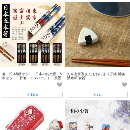
箸 日本5膳セット 日本のお土産 5
お弁当箸置き しおおにぎり[日本製/美
本セット 竹箸 インバウンド 風景
濃焼/和食器]
画 来客用箸
小澤商会
やまに