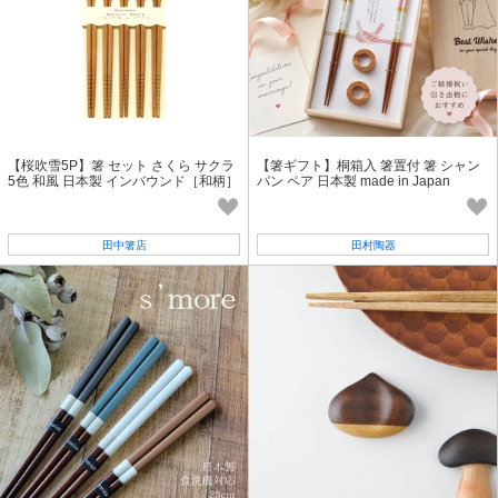
【桜吹雪5P】箸 セット さくら サクラ
【箸ギフト】桐箱入 箸置付 箸 シャン
5色 和風 日本製 インバウンド［和柄］
パン ペア 日本製 made in Japan
田中箸店
田村陶器