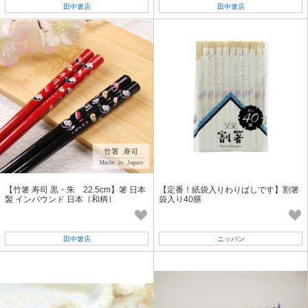
田中箸店
田中箸店
【竹箸 寿司 黒・朱 22.5cm】箸 日本
【定番！紙袋入りわりばしです】割箸
製 インバウンド 日本［和柄］
袋入り40膳
田中箸店
ニッパン