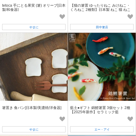
tetoca 手にとる果実 (箸) オリーブ[日本
【猫の箸置 ゆったりねこ みけねこ・
製/和食器]
くろねこ 2種類】日本製 ねこ 猫 ねこ
雑貨 陶器 [猫グッズ][箸置き]
やまに
田中箸店
箸置き 食パン[日本製/美濃焼/洋食器]
藍土●ギフト 錦鯉箸置 3個セット 2種
【2025年新作】セラミック藍
やまに
エー・アイ