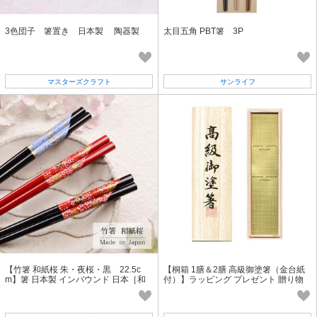
3色団子 箸置き 日本製 陶器製
太目五角 PBT箸 3P
マスターズクラフト
サンライフ
【竹箸 和紙桜 朱・夜桜・黒 22.5c
【桐箱 1膳＆2膳 高級御塗箸（金台紙
m】箸 日本製 インバウンド 日本［和
付）】ラッピング プレゼント 贈り物
柄］[花]
お土産 ギフト [箸専用BOX]