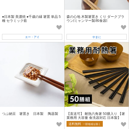
●日本製 美濃焼 ●千歳の縁 箸置 単品 5
森の心地 木製箸置き くり ダークブラ
種 セラミック藍
ウン[ミャンマー製/和食器]
エー・アイ
やまに
つぶ納豆 箸置き 日本製 陶器製
【直送可】 耐熱六角箸 50膳入り 【箸
業務用 大容量 食洗器対応 日本製】
送料無料
一部地域を除く