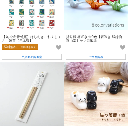
【九谷焼 青郊窯】はしおきこれくしょ
折り鶴 箸置き 全9色【箸置き 縁起物
ん 箸置【日本製】
吾山窯】ヤマ吾陶器
送料無料
一部地域を除く
九谷焼の陶寿堂
ヤマ吾陶器