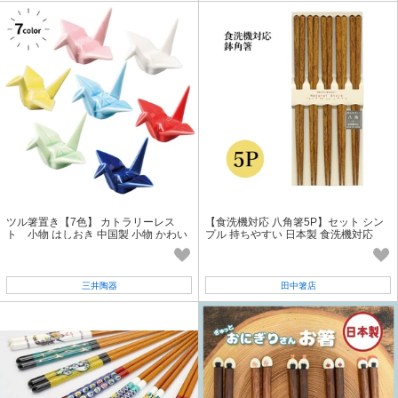
ツル箸置き【7色】 カトラリーレス
【食洗機対応 八角箸5P】セット シン
ト 小物 はしおき 中国製 小物 かわい
プル 持ちやすい 日本製 食洗機対応
い インテリア
［木箸］
三井陶器
田中箸店