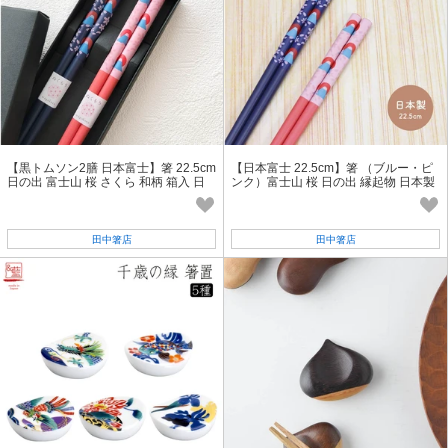
【黒トムソン2膳 日本富士】箸 22.5cm
【日本富士 22.5cm】箸 （ブルー・ピ
日の出 富士山 桜 さくら 和柄 箱入 日
ンク）富士山 桜 日の出 縁起物 日本製
本製 インバウンド [ギフト]
インバウンド 日本［和柄］
田中箸店
田中箸店