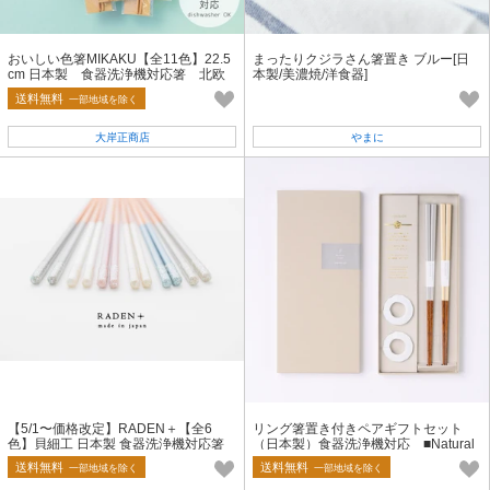
おいしい色箸MIKAKU【全11色】22.5
まったりクジラさん箸置き ブルー[日
cm 日本製 食器洗浄機対応箸 北欧
本製/美濃焼/洋食器]
風 おしゃれ 売れ筋
送料無料
一部地域を除く
大岸正商店
やまに
【5/1〜価格改定】RADEN＋【全6
リング箸置き付きペアギフトセット
色】貝細工 日本製 食器洗浄機対応箸
（日本製）食器洗浄機対応 ■Natural
螺鈿 あわび貝 おしゃれ 細身箸
Day 【モダン】
送料無料
送料無料
一部地域を除く
一部地域を除く