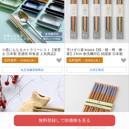
小皿にもなるカトラリーレスト【箸置
手けずり箸 koppa【桜・楢・樺・橅・
き 日本製 美濃焼 和食器 人気商品】
栗】23cm 食洗機対応 純国産 日本製
新商品
送料無料
送料無料
一部地域を除く
一部地域を除く
丸五加藤吾助商店
大岸正商店
無料登録して卸価格を見る