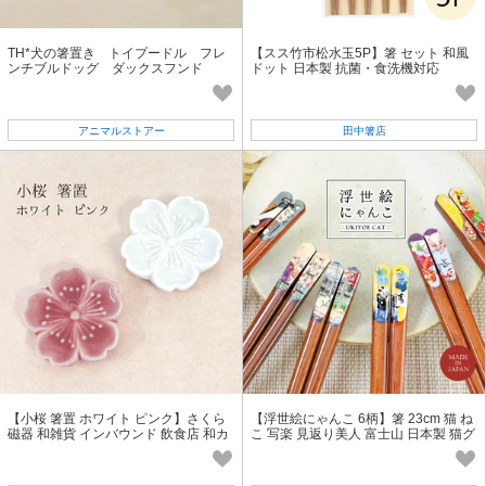
TH*犬の箸置き トイプードル フレ
【スス竹市松水玉5P】箸 セット 和風
ンチブルドッグ ダックスフンド
ドット 日本製 抗菌・食洗機対応
アニマルストアー
田中箸店
【小桜 箸置 ホワイト ピンク】さくら
【浮世絵にゃんこ 6柄】箸 23cm 猫 ね
磁器 和雑貨 インバウンド 飲食店 和カ
こ 写楽 見返り美人 富士山 日本製 猫グ
フェ 旅館［箸置き］
ッズ [ねこ雑貨]［和柄］