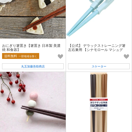
おにぎり箸置き【箸置き 日本製 美濃
【公式】 デラックストレーニング箸
焼 和食器】
左右兼用 【シナモロール マシュグ
ミ】 スケーター
送料無料
一部地域を除く
丸五加藤吾助商店
スケーター