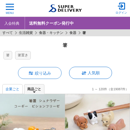
ログイン
MENU
送料無料クーポン発行中
入会特典
すべて
生活雑貨
食器・キッチン
食器
箸
箸
箸
箸置き
人気順
絞り込み
企業ごと
商品ごと
1 ～ 120件
（全19087件）