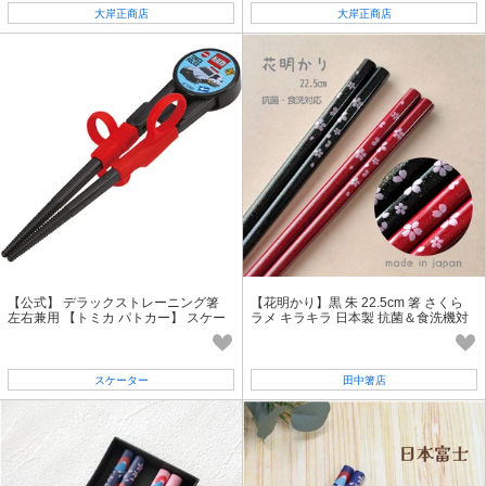
大岸正商店
大岸正商店
【公式】 デラックストレーニング箸
【花明かり】黒 朱 22.5cm 箸 さくら
左右兼用 【トミカ パトカー】 スケー
ラメ キラキラ 日本製 抗菌＆食洗機対
ター
応[和柄][桜][花]
スケーター
田中箸店