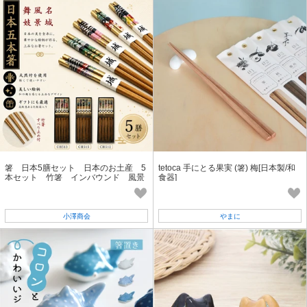
箸 日本5膳セット 日本のお土産 5
tetoca 手にとる果実 (箸) 梅[日本製/和
本セット 竹箸 インバウンド 風景
食器]
画 来客用箸
小澤商会
やまに