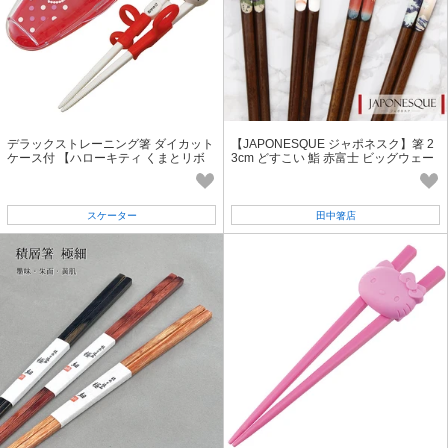
デラックストレーニング箸 ダイカット
【JAPONESQUE ジャポネスク】箸 2
ケース付 【ハローキティ くまとリボ
3cm どすこい 鮨 赤富士 ビッグウェー
ン】 スケーター
ブ インバウンド 相撲 日本［和柄］
スケーター
田中箸店