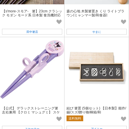
【s'more-スモア- 箸】23cm クラシッ
森の心地 木製箸置き くり ライトブラ
ク モダン モード系 日本製 食洗機対応
ウン[ミャンマー製/和食器]
田中箸店
やまに
【公式】 デラックストレーニング箸
結び 箸置 (5個セット) 【日本製】能作/
左右兼用 【クロミ マシュグミ】 スケ
錫/スズ/贈り物/桐箱/和
ーター
送料無料
スケーター
アイトー