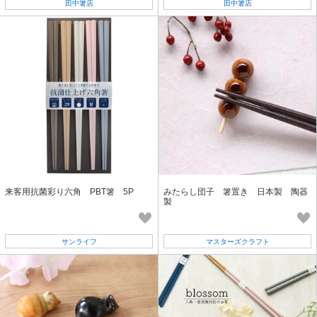
田中箸店
田中箸店
来客用抗菌彩り六角 PBT箸 5P
みたらし団子 箸置き 日本製 陶器
製
サンライフ
マスターズクラフト