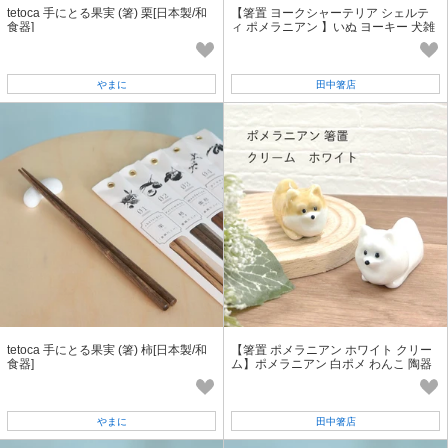
tetoca 手にとる果実 (箸) 栗[日本製/和
【箸置 ヨークシャーテリア シェルテ
食器]
ィ ポメラニアン 】いぬ ヨーキー 犬雑
貨 陶器 犬雑貨［いぬグッズ］
やまに
田中箸店
tetoca 手にとる果実 (箸) 柿[日本製/和
【箸置 ポメラニアン ホワイト クリー
食器]
ム】ポメラニアン 白ポメ わんこ 陶器
犬雑貨［いぬグッズ］
やまに
田中箸店