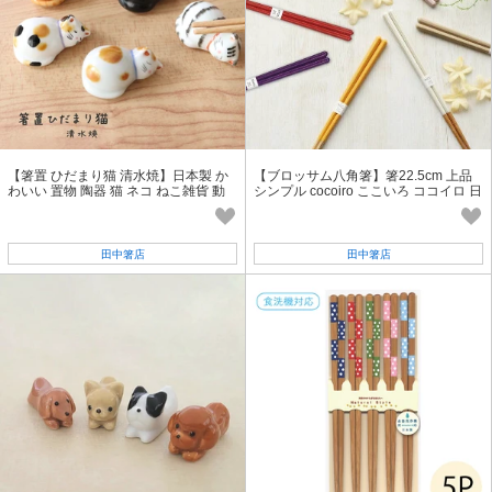
【箸置 ひだまり猫 清水焼】日本製 か
【ブロッサム八角箸】箸22.5cm 上品
わいい 置物 陶器 猫 ネコ ねこ雑貨 動
シンプル cocoiro ここいろ ココイロ 日
物［箸置き］［猫グッズ］
本製 抗菌・食洗器対応
田中箸店
田中箸店