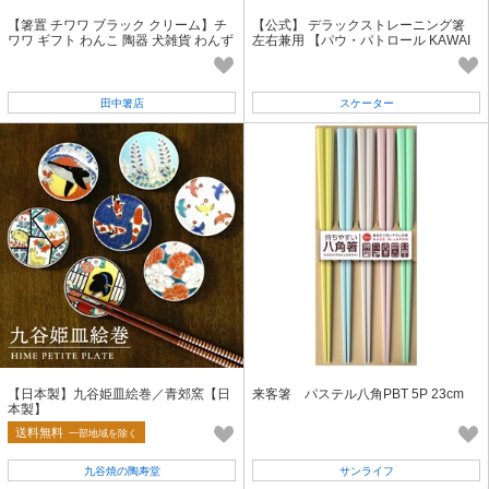
【箸置 チワワ ブラック クリーム】チ
【公式】 デラックストレーニング箸
ワワ ギフト わんこ 陶器 犬雑貨 わんず
左右兼用 【パウ・パトロール KAWAI
［いぬグッズ］
I】 スケーター
田中箸店
スケーター
【日本製】九谷姫皿絵巻／青郊窯【日
来客箸 パステル八角PBT 5P 23cm
本製】
送料無料
一部地域を除く
九谷焼の陶寿堂
サンライフ