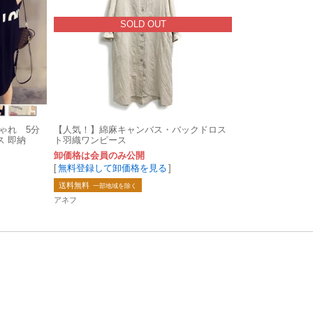
SOLD OUT
ゃれ 5分
【人気！】綿麻キャンバス・バックドロス
 即納
ト羽織ワンピース
卸価格は会員のみ公開
[
無料登録して卸価格を見る
]
送料無料
一部地域を除く
アネフ