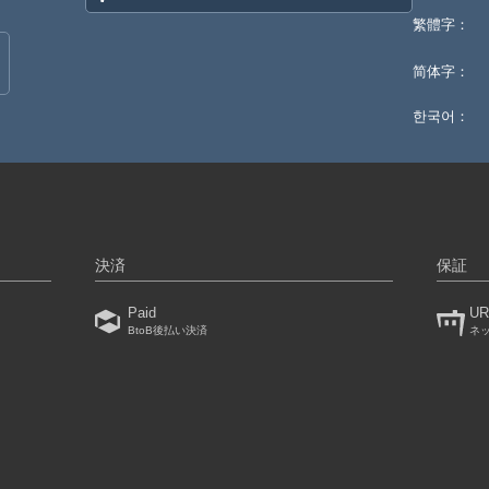
繁體字：
简体字：
한국어：
決済
保証
Paid
UR
BtoB後払い決済
ネ
）