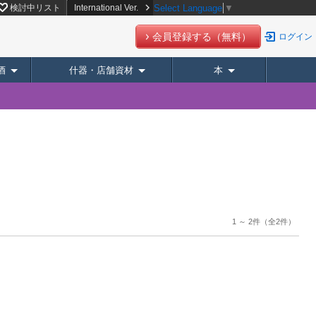
検討中リスト
International Ver.
Select Language
▼
会員登録する（無料）
ログイン
酒
什器・店舗資材
本
1 ～ 2件
（全2件）