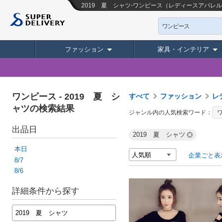
2019 夏 シャツ-ワンピース（レディースアパレ
ワンピース
ファッション
家具・インテリア
ワンピース
-
2019 夏 シ
すべて
ファッション
レ
ャツの検索結果
ジャンル内の人気検索ワード：
出品日
2019 夏 シャツ
本日
企業ごと表
8/7
8/6
詳細条件から探す