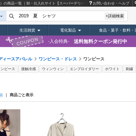
ル）の商品一覧 ｜卸・仕入れサイト【スーパーデリバリー】
お問い合わせ・ヘルプ
+詳細検索
生活雑貨
電化製品
食品・菓子・飲料・
COUPON
送料無料クーポン発行中
入会特典
ディースアパレル
ワンピース・ドレス
ワンピース
ワンピース
接触冷感
ウィンウィン
エンブロイダリー
ホワイト
刺繍
商品ごと表示
示