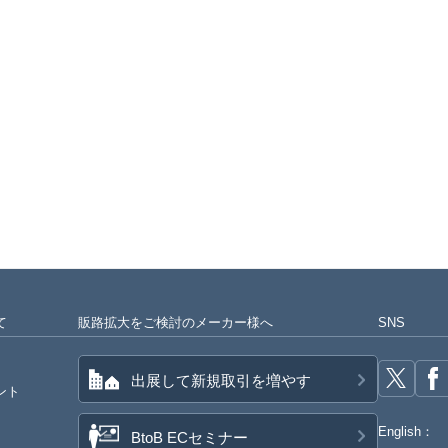
て
販路拡大をご検討のメーカー様へ
SNS
出展して新規取引を増やす
ント
English：
BtoB ECセミナー