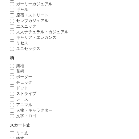
ガーリーカジュアル
ギャル
原宿・ストリート
セレブカジュアル
エスニック
大人ナチュラル・カジュアル
キャリア・エレガンス
ミセス
ユニセックス
柄
無地
花柄
ボーダー
チェック
ドット
ストライプ
レース
アニマル
人物・キャラクター
文字・ロゴ
スカート丈
ミニ丈
膝丈