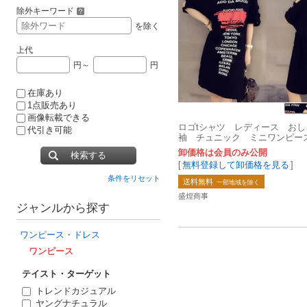
除外キーワード
を除く
上代
円～
円
在庫あり
1点販売あり
画像転載できる
ロゴtシャツ レディース おし
代引き可能
袖 チュニック ミニワンピース
卸価格は会員のみ公開
検索する
[
無料登録して卸価格を見る
]
条件をリセット
送料無料
一部地域を除く
盛煌商事
ジャンルから探す
ワンピース・ドレス
ワンピース
テイスト・ターゲット
トレンドカジュアル
ヤングナチュラル