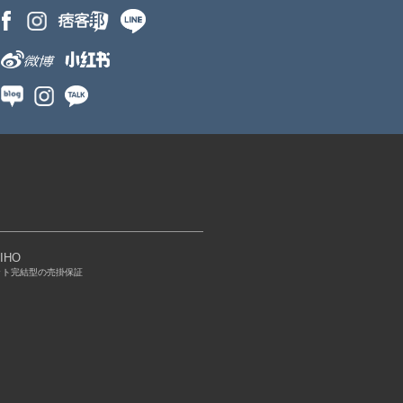
IHO
ット完結型の売掛保証