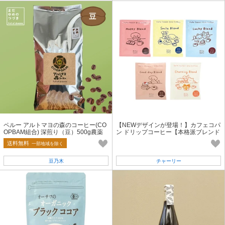
ィブ）
ペルー アルトマヨの森のコーヒー(CO
【NEWデザインが登場！】カフェコパ
OPBAM組合) 深煎り（豆）500g農薬
ン ドリップコーヒー【本格派ブレンド
不使用【フェアトレード】
コーヒー/てらおかなつみ/ギフト】
送料無料
一部地域を除く
豆乃木
チャーリー