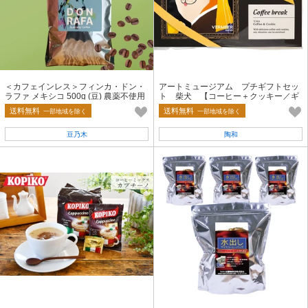
＜カフェインレス＞フィンカ・ドン・
アートミュージアム プチギフトセッ
ラファ メキシコ 500g (豆) 農薬不使用
ト 柴犬 【コーヒー＋クッキー／ギ
【フェアトレード】
フト】
送料無料
送料無料
一部地域を除く
一部地域を除く
豆乃木
陶和