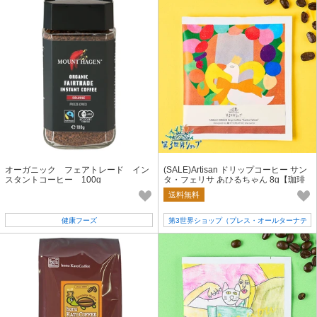
オーガニック フェアトレード イン
(SALE)Artisan ドリップコーヒー サン
スタントコーヒー 100g
タ・フェリサ あひるちゃん 8g【珈琲
／ギフト／フェアトレード】
送料無料
健康フーズ
第3世界ショップ（プレス・オールターナテ
ィブ）