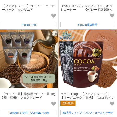
【フェアトレード】コーヒー・コーヒ
（6本）スペシャルティアイスリキッ
ーバッグ・タンザニア
ドコーヒー Qグレード豆100％
常温 紙パック
People Tree
honu加藤珈琲店
【コーヒー豆】業務用 コーヒー豆 1kg
ココア 110g 【フェアトレード】
5種［豆/粉］フェアトレード
【オーガニック／有機】【ココアパウ
ダー】【砂糖・粉乳・添加物不使用】
送料無料
SHANTI SHANTI COFFEE FARM
第3世界ショップ（プレス・オールターナテ