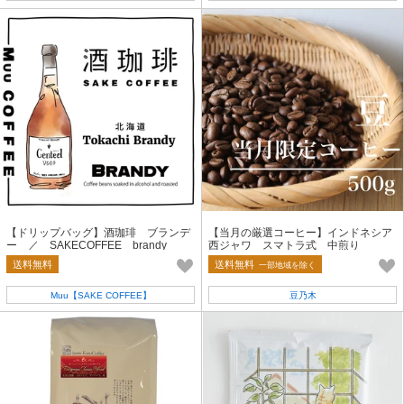
【ドリップバッグ】酒珈琲 ブランデ
【当月の厳選コーヒー】インドネシア
ー ／ SAKECOFFEE brandy
西ジャワ スマトラ式 中煎り
送料無料
送料無料
一部地域を除く
Muu【SAKE COFFEE】
豆乃木