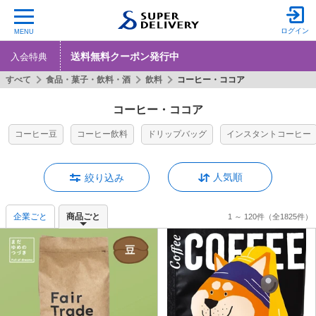
ログイン
MENU
送料無料クーポン発行中
入会特典
すべて
食品・菓子・飲料・酒
飲料
コーヒー・ココア
コーヒー・ココア
コーヒー豆
コーヒー飲料
ドリップバッグ
インスタントコーヒー
人気順
絞り込み
企業ごと
商品ごと
1 ～ 120件
（全1825件）