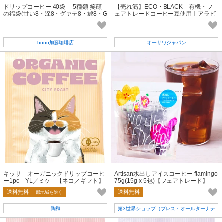
ドリップコーヒー 40袋 5種類 笑顔
【売れ筋】ECO・BLACK 有機・フ
の福袋(甘い8・深8・グァテ8・鯱8・G
ェアトレードコーヒー豆使用｜アラビ
8 各8袋)
カ種｜カートカンタイプ
honu加藤珈琲店
オーサワジャパン
キッサ オーガニックドリップコーヒ
Artisan水出しアイスコーヒー flamingo
ー1pc YL／ミケ 【ネコ／ギフト】
75g(15g x 5包)【フェアトレード】
【夏のおすすめ】
送料無料
送料無料
一部地域を除く
陶和
第3世界ショップ（プレス・オールターナテ
ィブ）