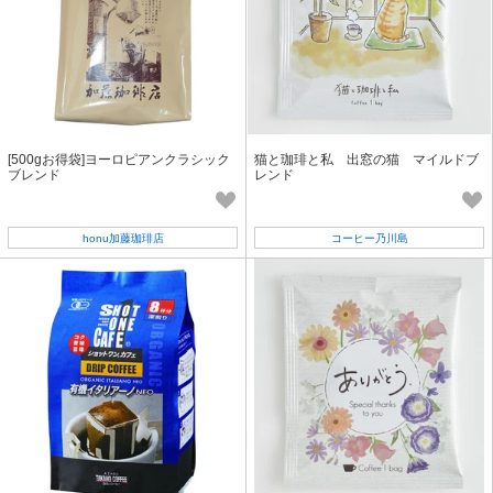
[500gお得袋]ヨーロピアンクラシック
猫と珈琲と私 出窓の猫 マイルドブ
ブレンド
レンド
honu加藤珈琲店
コーヒー乃川島