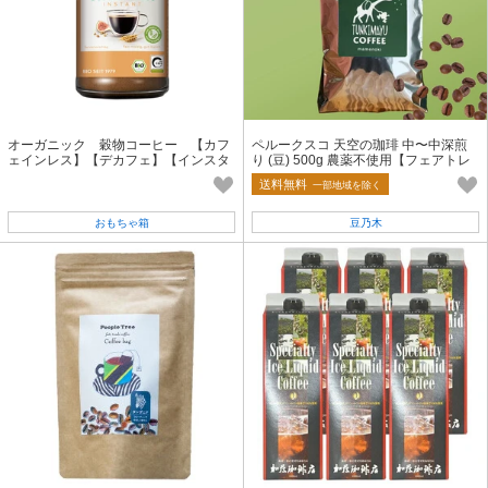
オーガニック 穀物コーヒー 【カフ
ペルークスコ 天空の珈琲 中〜中深煎
ェインレス】【デカフェ】【インスタ
り (豆) 500g 農薬不使用【フェアトレ
ント】【レーベンスバウム】
ード】
送料無料
一部地域を除く
おもちゃ箱
豆乃木