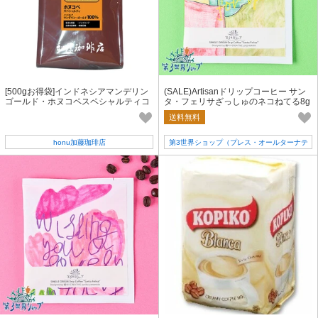
[500gお得袋]インドネシアマンデリン
(SALE)Artisanドリップコーヒー サン
ゴールド・ホヌコペスペシャルティコ
タ・フェリサざっしゅのネコねてる8g
ーヒー豆
【珈琲／ギフト／フェアトレード】
送料無料
honu加藤珈琲店
第3世界ショップ（プレス・オールターナテ
ィブ）