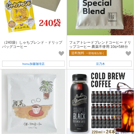
（240袋）しゃちブレンド・ドリップ
フェアトレードブレンドコーヒー ドリ
バッグコーヒー
ップコーヒー 農薬不使用 10g×5杯分
【フェアトレード】
送料無料
一部地域を除く
honu加藤珈琲店
豆乃木