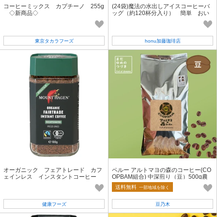
コーヒーミックス カプチーノ 255g
(24袋)魔法の水出しアイスコーヒーバ
◇新商品◇
ッグ（約120杯分入り） 簡単 おい
しい まろやか
東京タカラフーズ
honu加藤珈琲店
オーガニック フェアトレード カフ
ペルー アルトマヨの森のコーヒー(CO
ェインレス インスタントコーヒー
OPBAM組合) 中深煎り（豆）500g農
100g
薬不使用【フェアトレード】
送料無料
一部地域を除く
健康フーズ
豆乃木