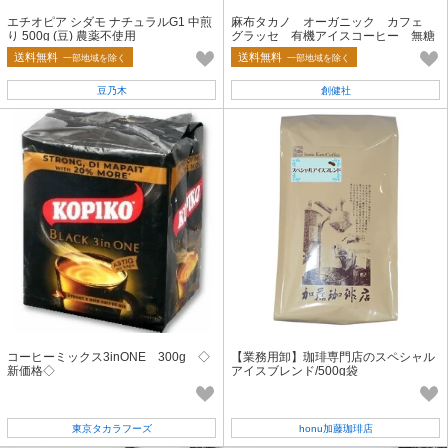
エチオピア シダモ ナチュラルG1 中煎
麻布タカノ オーガニック カフェ
り 500g (豆) 農薬不使用
グラッセ 有機アイスコーヒー 無糖
1000ml
送料無料
送料無料
一部地域を除く
一部地域を除く
豆乃木
創健社
コーヒーミックス3inONE 300g ◇
【業務用卸】珈琲専門店のスペシャル
新価格◇
アイスブレンド/500g袋
東京タカラフーズ
honu加藤珈琲店