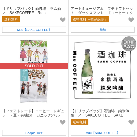
【ドリップバッグ】酒珈琲 ラム酒
アートミュージアム プチギフトセッ
／ SAKECOFFEE Rum
ト ダックスフント 【コーヒー＋ク
ッキー／ギフト】
送料無料
送料無料
一部地域を除く
Muu【SAKE COFFEE】
陶和
SOLD OUT
【フェアトレード】コーヒー・レギュ
【ドリップバッグ】酒珈琲 純米吟
ラー・豆・有機(オーガニック)ペルー
醸 ／ SAKECOFFEE SAKE
送料無料
People Tree
Muu【SAKE COFFEE】