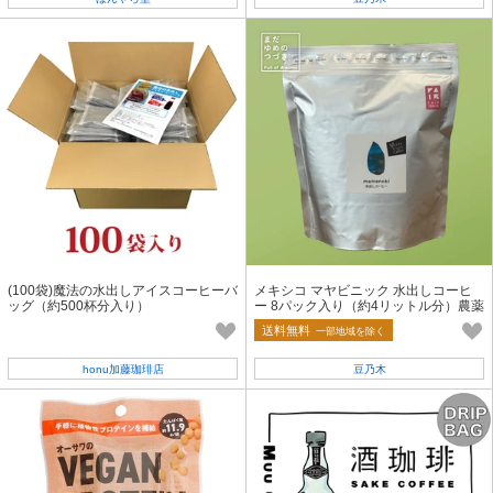
(100袋)魔法の水出しアイスコーヒーバ
メキシコ マヤビニック 水出しコーヒ
ッグ（約500杯分入り）
ー 8パック入り（約4リットル分）農薬
不使用【フェアトレード】
送料無料
一部地域を除く
honu加藤珈琲店
豆乃木