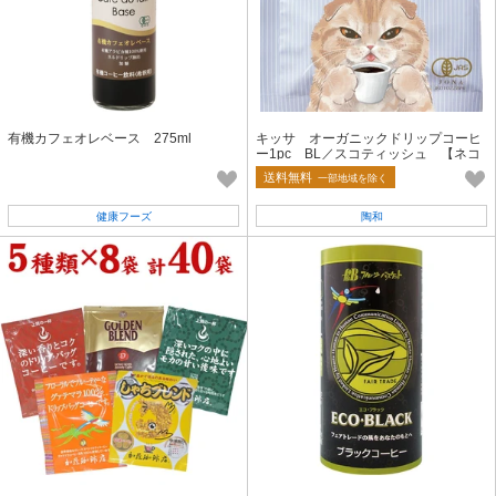
有機カフェオレベース 275ml
キッサ オーガニックドリップコーヒ
ー1pc BL／スコティッシュ 【ネコ
／ギフト】
送料無料
一部地域を除く
健康フーズ
陶和