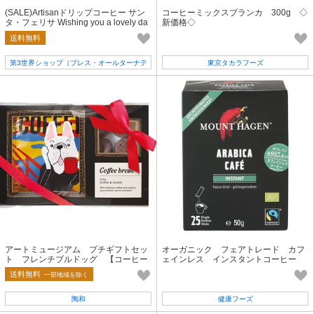
(SALE)Artisanドリップコーヒー サン
コーヒーミックスブランカ 300g ◇
タ・フェリサ Wishing you a lovely da
新価格◇
y 8g【ギフト／フェアトレード】
送料無料
第3世界ショップ（プレス・オールターナテ
東京タカラフーズ
ィブ）
アートミュージアム プチギフトセッ
オーガニック フェアトレード カフ
ト フレンチブルドッグ 【コーヒー
ェインレス インスタントコーヒー
＋クッキー／ギフト】
スティック 50g
送料無料
一部地域を除く
陶和
健康フーズ