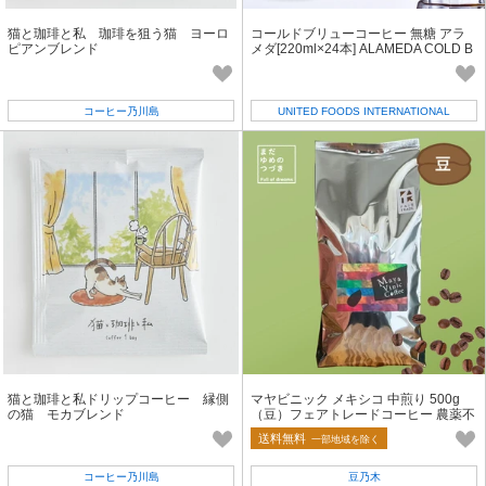
猫と珈琲と私 珈琲を狙う猫 ヨーロ
コールドブリューコーヒー 無糖 アラ
ピアンブレンド
メダ[220ml×24本] ALAMEDA COLD B
REW COFFEE ブラック
コーヒー乃川島
UNITED FOODS INTERNATIONAL
猫と珈琲と私ドリップコーヒー 縁側
マヤビニック メキシコ 中煎り 500g
の猫 モカブレンド
（豆）フェアトレードコーヒー 農薬不
使用【フェアトレード】
送料無料
一部地域を除く
コーヒー乃川島
豆乃木