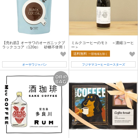
【売れ筋】オーサワのオーガニックブ
ミルクコーヒーのモト ＜濃縮コーヒ
ラックココア（120g） 砂糖不使用｜
ー＞
有機JAS認証｜有機ココア100％
送料無料
一部地域を除く
オーサワジャパン
フジヤマコーヒーロースターズ