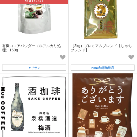
SOLD OUT
有機ココアパウダー（非アルカリ処
（3kg）プレミアムブレンド【しゃち
理）150g
ブレンド】
アリサン
honu加藤珈琲店