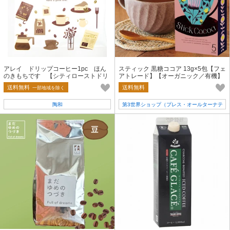
アレイ ドリップコーヒー1pc ほん
スティック 黒糖ココア 13g×5包【フェ
のきもちです 【シティローストドリ
アトレード】【オーガニック／有機】
ップコーヒー／ギフト】
【スティック飲料】
送料無料
送料無料
一部地域を除く
陶和
第3世界ショップ（プレス・オールターナテ
ィブ）