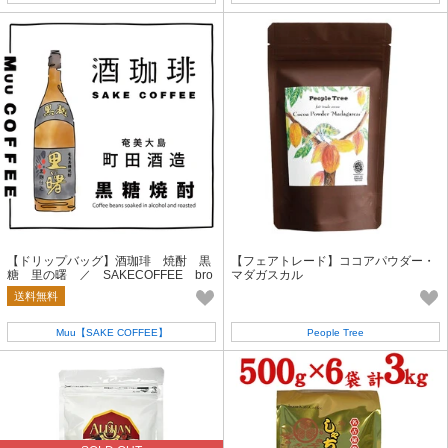
【ドリップバッグ】酒珈琲 焼酎 黒
【フェアトレード】ココアパウダー・
糖 里の曙 ／ SAKECOFFEE bro
マダガスカル
wn sugar ShoCHU
送料無料
Muu【SAKE COFFEE】
People Tree