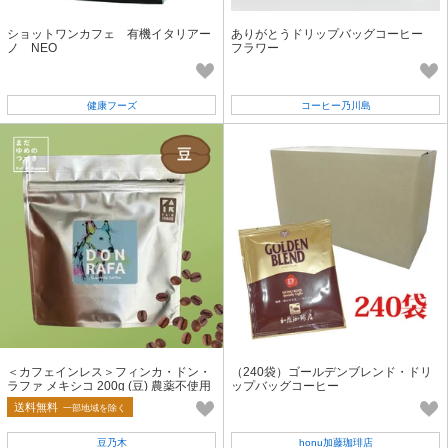
ショットワンカフェ 有機イタリアー
ありがとうドリップバッグコーヒー
ノ NEO
フラワー
健康フーズ
コーヒー乃川島
＜カフェインレス＞フィンカ・ドン・
（240袋）ゴールデンブレンド・ドリ
ラファ メキシコ 200g (豆) 農薬不使用
ップバッグコーヒー
【フェアトレード】
送料無料
一部地域を除く
豆乃木
honu加藤珈琲店