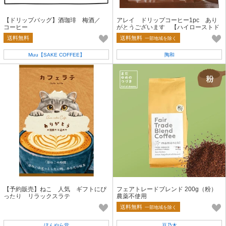
【ドリップバッグ】酒珈琲 梅酒／
アレイ ドリップコーヒー1pc あり
コーヒー
がとうございます 【ハイローストド
リップコーヒー／ギフト】
送料無料
送料無料
一部地域を除く
Muu【SAKE COFFEE】
陶和
【予約販売】ねこ 人気 ギフトにぴ
フェアトレードブレンド 200g（粉）
ったり リラックスラテ
農薬不使用
送料無料
一部地域を除く
ほんやら堂
豆乃木