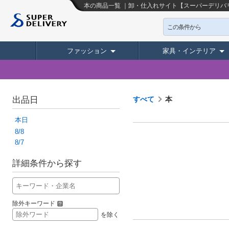
本の商品一覧 ｜卸・仕入れサイト【スーパーデリバ
この条件から
ファッション
家具・インテリア
出品日
すべて
本
本日
8/8
8/7
詳細条件から探す
除外キーワード
を除く