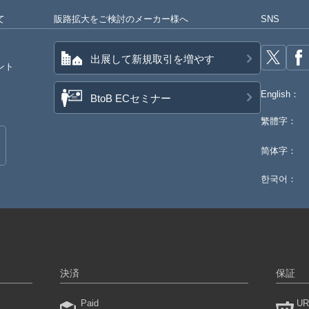
て
販路拡大をご検討のメーカー様へ
SNS
出展して新規取引を増やす
ント
English：
BtoB ECセミナー
繁體字：
简体字：
한국어：
決済
保証
Paid
UR