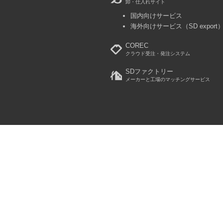
卸・仕入れサイト
国内向けサービス
海外向けサービス
（SD export
COREC
クラウド受注・発注システム
SDファクトリー
メーカーと工場のマッチングサービス