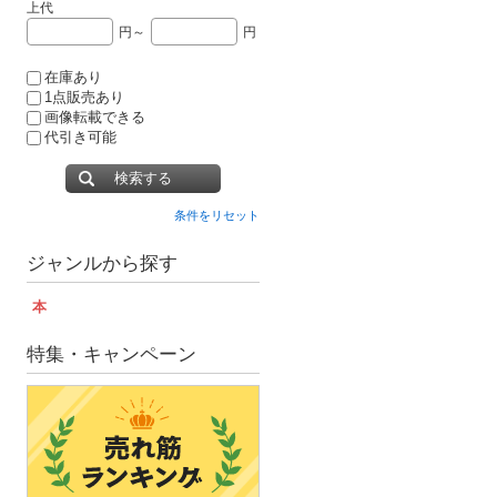
上代
円～
円
在庫あり
1点販売あり
画像転載できる
代引き可能
検索する
条件をリセット
ジャンルから探す
本
特集・キャンペーン