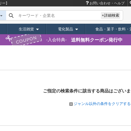
リー】
お問い合わせ・ヘルプ
キーワード・企業名
+詳細検索
生活雑貨
電化製品
食品・菓子・飲料・
COUPON
送料無料クーポン発行中
入会特典
ご指定の検索条件に該当する商品は
ございま
ジャンル以外の条件をクリアする