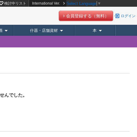
検討中リスト
International Ver.
Select Language
▼
会員登録する（無料）
ログイン
酒
什器・店舗資材
本
せんでした。