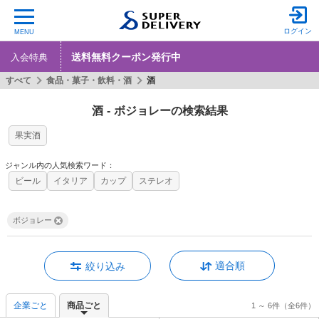
ログイン
MENU
送料無料クーポン発行中
入会特典
すべて
食品・菓子・飲料・酒
酒
酒
-
ボジョレーの検索結果
果実酒
ジャンル内の人気検索ワード：
ビール
イタリア
カップ
ステレオ
ボジョレー
適合順
絞り込み
企業ごと
商品ごと
1 ～ 6件
（全6件）