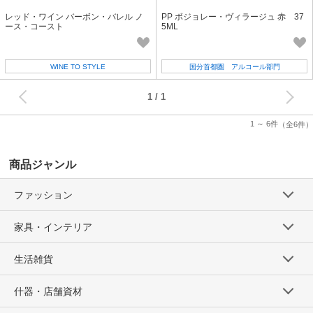
レッド・ワイン バーボン・バレル ノ
PP ボジョレー・ヴィラージュ 赤 37
ース・コースト
5ML
WINE TO STYLE
国分首都圏 アルコール部門
次へ
1
1 ～ 6件
（全6件）
商品ジャンル
ファッション
家具・インテリア
生活雑貨
什器・店舗資材