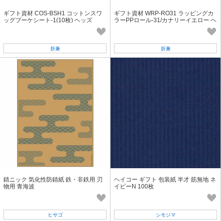
ギフト資材 COS-BSH1 コットンスワ
ギフト資材 WRP-RO31 ラッピングカ
ッグブーケシート-1(10枚) ヘッズ
ラーPPロール-31/カナリーイエロー ヘ
ッズ
折兼
折兼
錆ニック 気化性防錆紙 鉄・非鉄用 刃
ヘイコー ギフト 包装紙 半才 筋無地 ネ
物用 青海波
イビーN 100枚
ヒサゴ
シモジマ