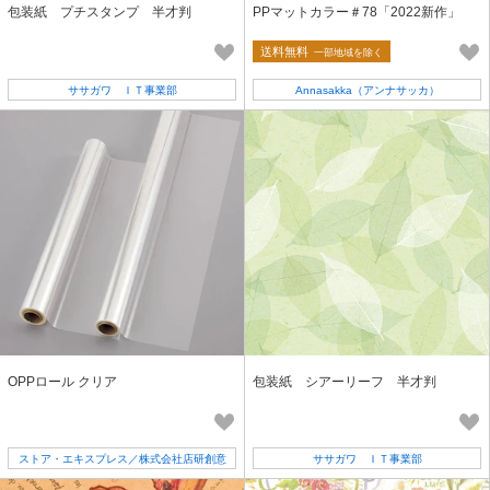
包装紙 プチスタンプ 半才判
PPマットカラー＃78「2022新作」
送料無料
一部地域を除く
ササガワ ＩＴ事業部
Annasakka（アンナサッカ）
OPPロール クリア
包装紙 シアーリーフ 半才判
ストア・エキスプレス／株式会社店研創意
ササガワ ＩＴ事業部