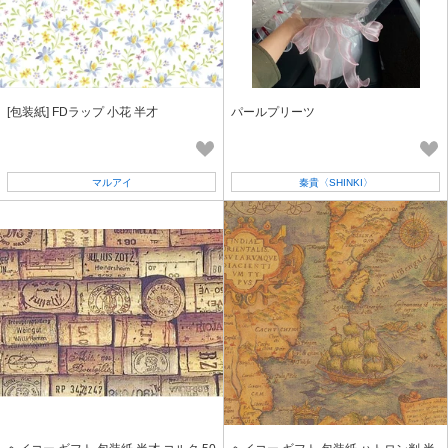
[包装紙] FDラップ 小花 半才
パールプリーツ
マルアイ
秦貴〈SHINKI〉