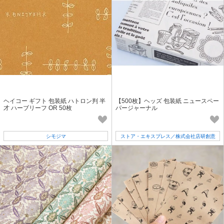
ヘイコー ギフト 包装紙 ハトロン判 半
【500枚】ヘッズ 包装紙 ニュースペー
才 ハーブリーフ OR 50枚
パージャーナル
シモジマ
ストア・エキスプレス／株式会社店研創意