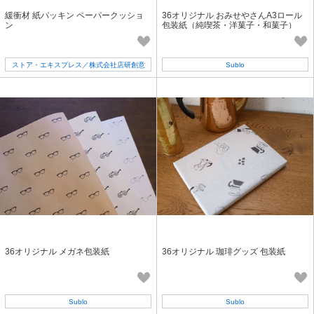
緩衝材 紙パッキン ペーパークッショ
36オリジナル おみせやさんA3ロール
ン
包装紙（純喫茶・洋菓子・和菓子）
ストア・エキスプレス／株式会社店研創意
Sublo
36オリジナル メガネ包装紙
36オリジナル 珈琲グッズ 包装紙
Sublo
Sublo