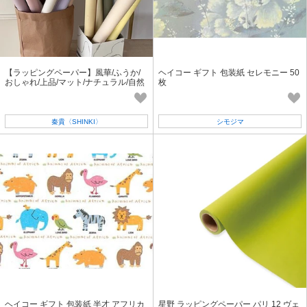
【ラッピングペーパー】風華/ふうか/
ヘイコー ギフト 包装紙 セレモニー 50
おしゃれ/上品/マット/ナチュラル/自然
枚
派/コットン
秦貴〈SHINKI〉
シモジマ
ヘイコー ギフト 包装紙 半才 アフリカ
星野 ラッピングペーパー パリ 12 ヴェ