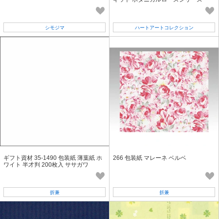
シモジマ
ハートアートコレクション
ギフト資材 35-1490 包装紙 薄葉紙 ホ
266 包装紙 マレーネ ベルベ
ワイト 半才判 200枚入 ササガワ
折兼
折兼