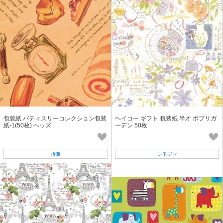
包装紙 パティスリーコレクション包装
ヘイコー ギフト 包装紙 半才 ポプリガ
紙-1(50枚) ヘッズ
ーデン 50枚
折兼
シモジマ