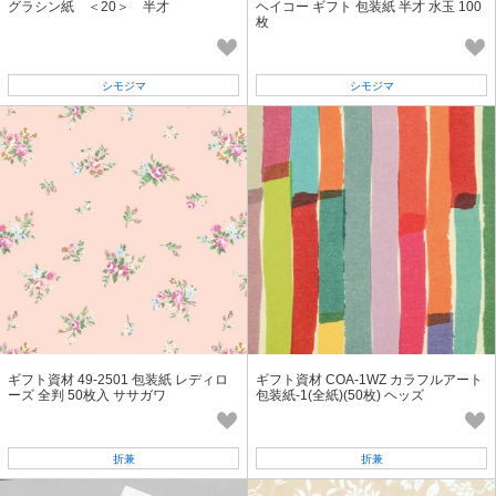
グラシン紙 ＜20＞ 半才
ヘイコー ギフト 包装紙 半才 水玉 100
枚
シモジマ
シモジマ
ギフト資材 49-2501 包装紙 レディロ
ギフト資材 COA-1WZ カラフルアート
ーズ 全判 50枚入 ササガワ
包装紙-1(全紙)(50枚) ヘッズ
折兼
折兼