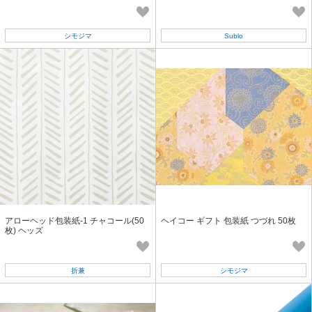
シモジマ
Sublo
アローヘッド包装紙-1 チャコール(50
ヘイコー ギフト 包装紙 つづれ 50枚
枚) ヘッズ
折兼
シモジマ