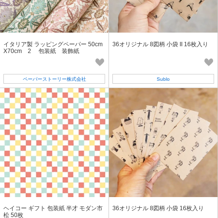
イタリア製 ラッピングペーパー 50cm
36オリジナル 8図柄 小袋 II 16枚入り
X70cm 2 包装紙 装飾紙
ペーパーストーリー株式会社
Sublo
ヘイコー ギフト 包装紙 半才 モダン市
36オリジナル 8図柄 小袋 16枚入り
松 50枚