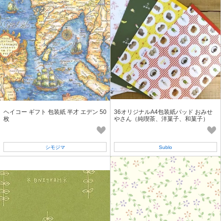
ヘイコー ギフト 包装紙 半才 エデン 50
36オリジナルA4包装紙パッド おみせ
枚
やさん（純喫茶、洋菓子、和菓子）
シモジマ
Sublo