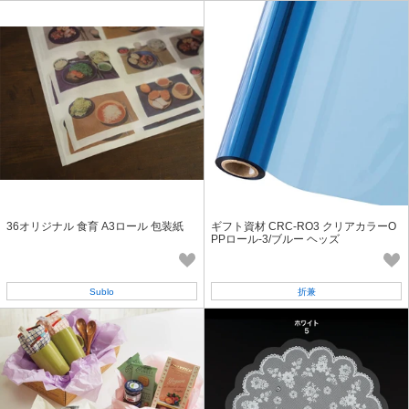
36オリジナル 食育 A3ロール 包装紙
ギフト資材 CRC-RO3 クリアカラーO
PPロール-3/ブルー ヘッズ
Sublo
折兼