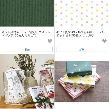
ギフト資材 49-1122 包装紙 エメラル
ギフト資材 49-2169 包装紙 カラフル
ド 半才判 50枚入 ササガワ
ドット 全判 50枚入 ササガワ
折兼
折兼