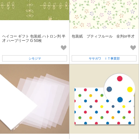
ヘイコー ギフト 包装紙 ハトロン判 半
包装紙 プティフルール 全判or半才
才 ハーブリーフ G 50枚
シモジマ
ササガワ ＩＴ事業部