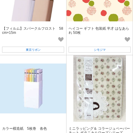
【フィルム】スパークルフロスト 58
ヘイコー ギフト 包装紙 半才 はなあら
cm×15m
れ 50枚
東京リボン
シモジマ
カラー模造紙 5枚巻 各色
ミニラッピング＆ コラージュペーパー
キット ボタニカルローズシリーズ