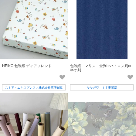
HEIKO 包装紙 ディアフレンド
包装紙 マリン 全判orハトロン判or
半才判
ストア・エキスプレス／株式会社店研創意
ササガワ ＩＴ事業部