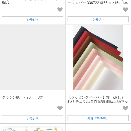
50枚
ール ロゾー 336722 幅65cm×15m 1本
シモジマ
シモジマ
グラシン紙 ＜20＞ 8才
【ラッピングペーパー】舞 /おしゃ
れ/ナチュラル/自然派/綺麗め/上品/マッ
ト/
シモジマ
秦貴〈SHINKI〉