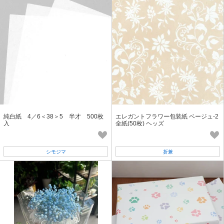
純白紙 4／6＜38＞5 半才 500枚
エレガントフラワー包装紙 ベージュ-2
入
全紙(50枚) ヘッズ
シモジマ
折兼