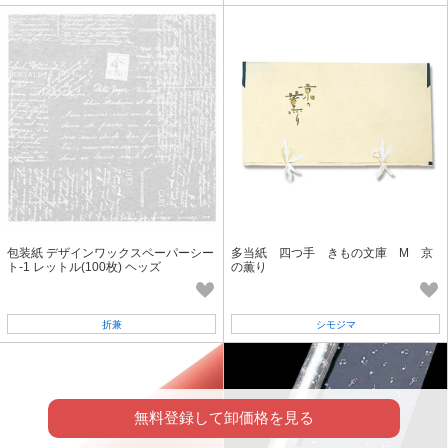
包装紙 デザインワックスペーパーシー
多当紙 四つ手 きもの文庫 M 京
ト-1 レットル(100枚) ヘッズ
の薫り
折兼
シモジマ
無料登録して卸価格を見る