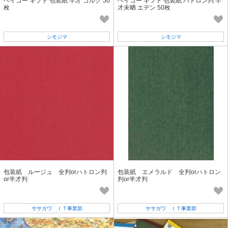
ヘイコー ギフト 包装紙 半才 コルク 50
ヘイコー ギフト 包装紙 ハトロン判 半
枚
才未晒 エデン 50枚
シモジマ
シモジマ
包装紙 ルージュ 全判orハトロン判
包装紙 エメラルド 全判orハトロン
or半才判
判or半才判
ササガワ ＩＴ事業部
ササガワ ＩＴ事業部