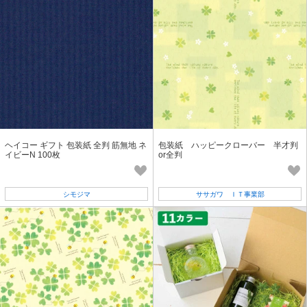
ヘイコー ギフト 包装紙 全判 筋無地 ネ
包装紙 ハッピークローバー 半才判
イビーN 100枚
or全判
シモジマ
ササガワ ＩＴ事業部