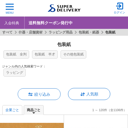
ログイン
MENU
送料無料クーポン発行中
入会特典
すべて
什器・店舗資材
ラッピング用品
包装紙・紙器
包装紙
包装紙
包装紙 全判
包装紙 半才
その他包装紙
ジャンル内の人気検索ワード：
ラッピング
人気順
絞り込み
企業ごと
商品ごと
1 ～ 120件
（全1106件）