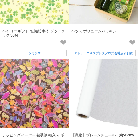
ヘイコー ギフト 包装紙 半才 グッドラ
ヘッズ ボリュームパッキン
ック 50枚
シモジマ
ストア・エキスプレス／株式会社店研創意
ラッピングペーパー 包装紙 輸入 イギ
【織物】プレーンチュール 約50cm×