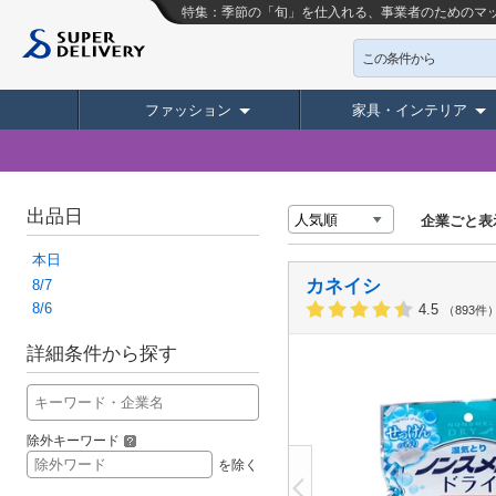
特集：季節の「旬」を仕入れる、事業者のためのマッチング
この条件から
ファッション
家具・インテリア
出品日
企業ごと表
本日
カネイシ
8/7
8/6
4.5
（893件
詳細条件から探す
除外キーワード
を除く