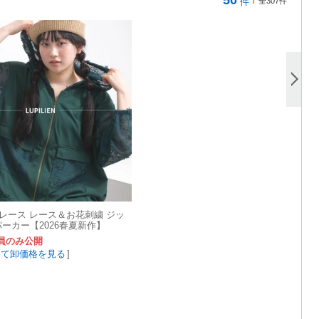
件
/
全307件
レース レース＆お花刺繍 ジッ
パーカー【2026春夏新作】
員のみ公開
して卸価格を見る
]