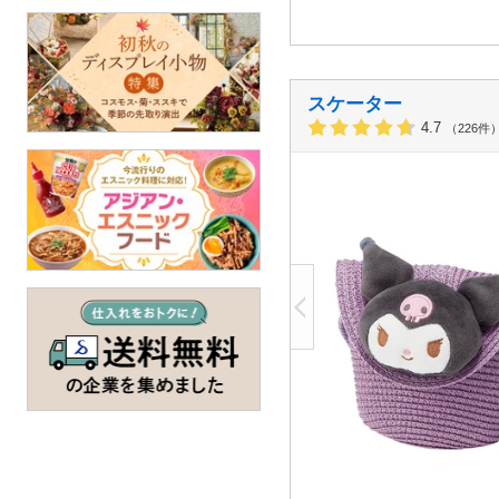
スケーター
4.7
（226件