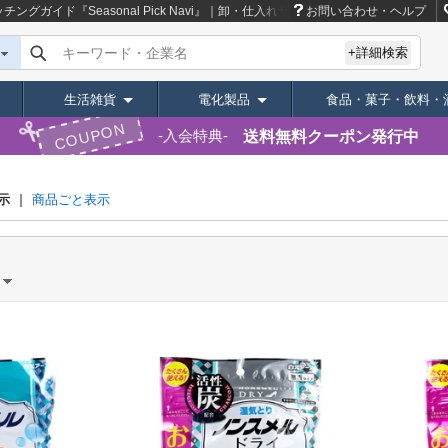
ガイド『Seasonal Pick Navi』｜卸・仕入れサイト【スーパーデリバリー】
お問い合わせ・ヘルプ
キーワード・企業名
+詳細検索
生活雑貨
電化製品
食品・菓子・飲料・
COUPON
送料無料クーポン発行中
入会特典
示
商品ごと表示
）