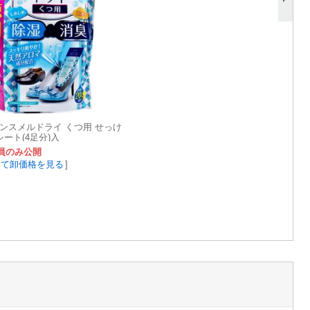
ノンスメルドライ くつ用 せっけ
シート(4足分)入
員のみ公開
して卸価格を見る
]