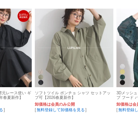
 襟元レース使い ギ
ソフトツイル ポンチョ シャツ セットアッ
3Dメッシュ
6年春夏新作】
プ可【2026春夏新作】
プ フード 
卸価格は会員のみ公開
卸価格は会
る
]
[
無料登録して卸価格を見る
]
[
無料登録