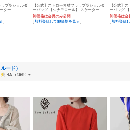
ラップ型ショルダ
【公式】ストロー素材フラップ型ショルダ
【公式】ス
ケーター
ーバッグ 【シナモロール】 スケーター
ーバッグ 
卸価格は会員のみ公開
卸価格は会
る
]
[
無料登録して卸価格を見る
]
[
無料登録
ジュルード）
4.5
（439件）