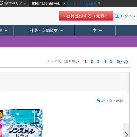
検討中リスト
International Ver.
Select Language
▼
会員登録する（無料）
ログイン
酒
什器・店舗資材
本
1 ～ 25社
（全108社）
1
2
3
4
5
次へ
5
件
/
全9905件