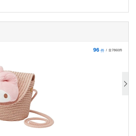
96
件
/
全7860件