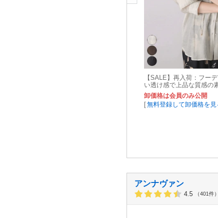
【SALE】再入荷：フー
い透け感で上品な質感の素材
新作
卸価格は会員のみ公開
[
無料登録して卸価格を見
アンナヴァン
4.5
（401件