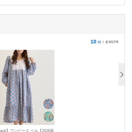
10
件
/
全3027件
Shanti】ワンピース ベル【2026新