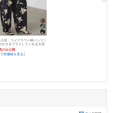
】再入荷：ラメフラワー柄パンツ◇
やかさをプラスしてくれる大花
作
員のみ公開
して卸価格を見る
]
50