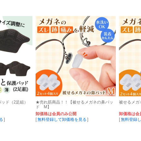
パッド（2足組）
★売れ筋商品！！【被せるメガネの鼻パッ
被せるメガ
ド M】
卸価格は会員のみ公開
卸価格は会
る
]
[
無料登録して卸価格を見る
]
[
無料登録