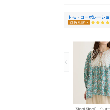
トモ・コーポレーショ
初回送料無料
【Shanti Shanti】プル