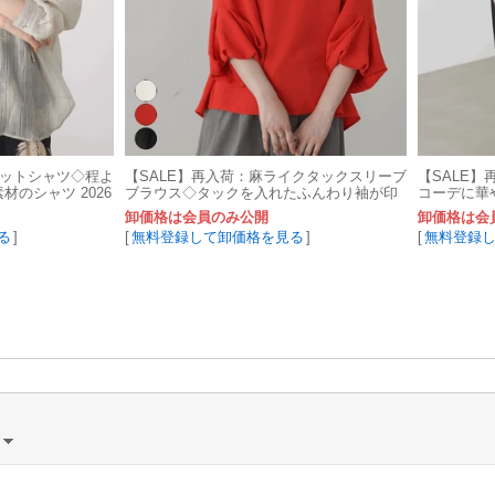
デットシャツ◇程よ
【SALE】再入荷：麻ライクタックスリーブ
【SALE
のシャツ 2026
ブラウス◇タックを入れたふんわり袖が印
コーデに華
象的 2026新作
柄 2026新
卸価格は会員のみ公開
卸価格は会
る
]
[
無料登録して卸価格を見る
]
[
無料登録
）