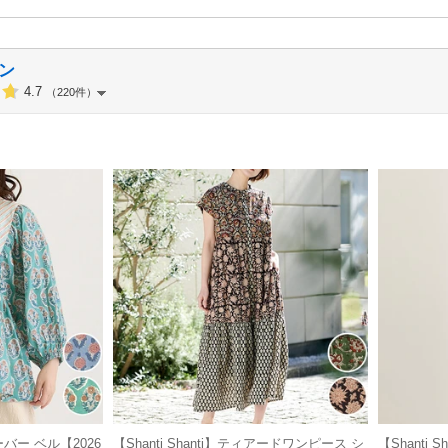
ン
4.7
（220件）
オーバー ベル【2026
【Shanti Shanti】ティアードワンピース シ
【Shanti 