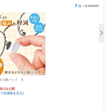
7
件
/
全260946件
ネの鼻パッド S
員のみ公開
して卸価格を見る
]