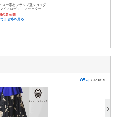
トロー素材フラップ型ショルダ
【マイメロディ】 スケーター
員のみ公開
して卸価格を見る
]
85
件
/
全1480件