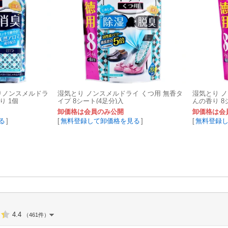
りノンスメルドラ
湿気とり ノンスメルドライ くつ用 無香タ
湿気とり 
り 1個
イプ 8シート(4足分)入
んの香り 8
卸価格は会員のみ公開
卸価格は会
る
]
[
無料登録して卸価格を見る
]
[
無料登録
4.4
（461件）