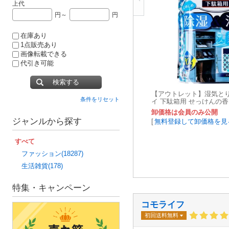
上代
円～
円
在庫あり
1点販売あり
画像転載できる
代引き可能
検索する
【アウトレット】湿気と
条件をリセット
イ 下駄箱用 せっけんの香
卸価格は会員のみ公開
ジャンルから探す
[
無料登録して卸価格を見
すべて
ファッション(18287)
生活雑貨(178)
特集・キャンペーン
コモライフ
初回送料無料