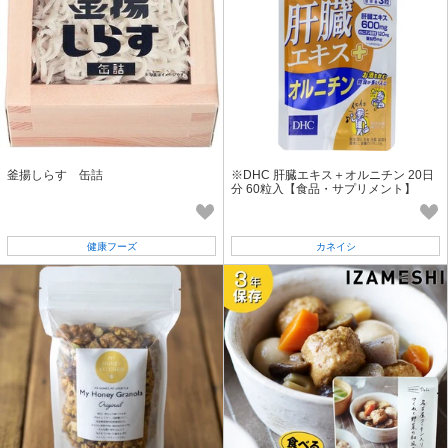
釜揚しらす 缶詰
※DHC 肝臓エキス＋オルニチン 20日
分 60粒入【食品・サプリメント】
健康フーズ
カネイシ