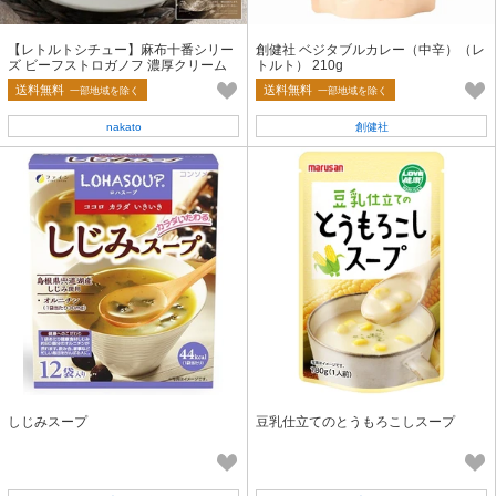
【レトルトシチュー】麻布十番シリー
創健社 ベジタブルカレー（中辛）（レ
ズ ビーフストロガノフ 濃厚クリーム
トルト） 210g
仕立て（190g）
送料無料
送料無料
一部地域を除く
一部地域を除く
nakato
創健社
しじみスープ
豆乳仕立てのとうもろこしスープ