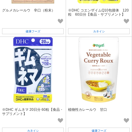
グルメカレールウ 辛口（粉末）
※DHC コエンザイムQ10包接体 120
粒 60日分【食品・サプリメント】
健康フーズ
カネイシ
※DHC ギムネマ 20日分 60粒【食品・
植物性カレールウ 甘口
サプリメント】
カネイシ
健康フーズ