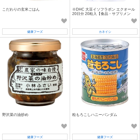
こだわりの玄米ごはん
※DHC 大豆イソフラボン エクオール
20日分 20粒入【食品・サプリメン
ト】
健康フーズ
カネイシ
野沢菜の油炒め
粒もろこしハニーバンダム
健康フーズ
健康フーズ