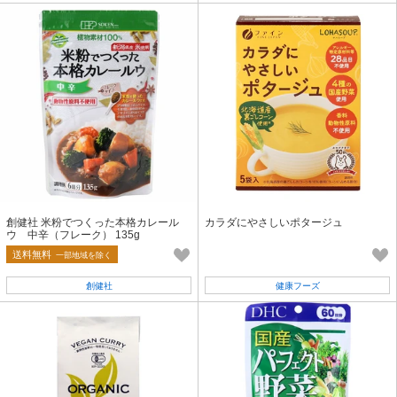
創健社 米粉でつくった本格カレール
カラダにやさしいポタージュ
ウ 中辛（フレーク） 135g
送料無料
一部地域を除く
創健社
健康フーズ