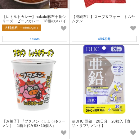
【レトルトカレー】nakato麻布十番シ
【成城石井】スープ＆フォー トムヤ
リーズ ビーフカレー 18種のスパイ
ムクン
ス使用（200g）
送料無料
一部地域を除く
nakato
成城石井
【お菓子】『ブタメン（しょうゆラー
※DHC 亜鉛 20日分 20粒入【食
メン） 1箱上代￥98×15個入』
品・サプリメント】