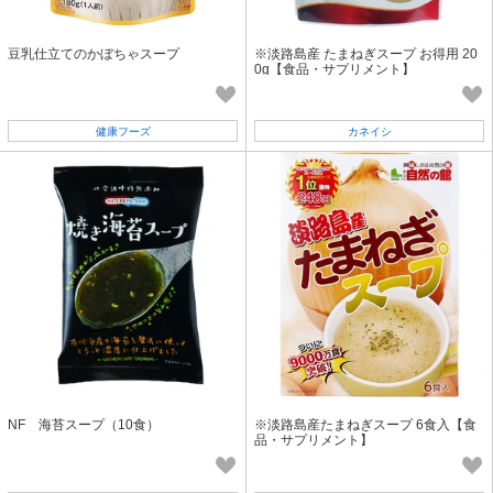
豆乳仕立てのかぼちゃスープ
※淡路島産 たまねぎスープ お得用 20
0g【食品・サプリメント】
健康フーズ
カネイシ
NF 海苔スープ（10食）
※淡路島産たまねぎスープ 6食入【食
品・サプリメント】