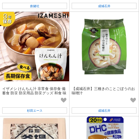
創健社
成城石井
イザメシ けんちん汁 非常食 保存食 備
【成城石井】三種きのことごぼうのお
蓄食 防災 防災用品 防災グッズ 和食 味
味噌汁
噌汁
杉田エース
成城石井