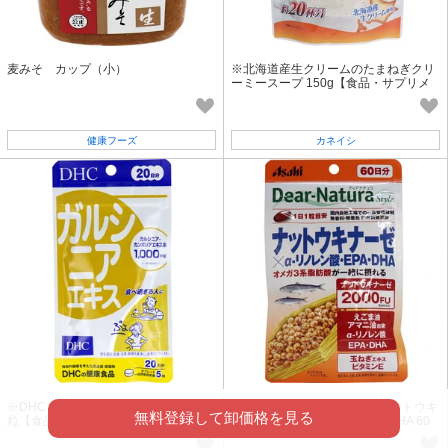
麦みそ カップ（小）
※北海道産生クリームのたまねぎクリ
ーミースープ 150g【食品・サプリメ
ント】
健康フーズ
カネイシ
※DHC ガルシニアエキス 20日分 100
※ディアナチュラスタイル ナットウキ
無料登録して卸価格を見る
粒【食品・サプリメント】
ナーゼ×αリノレン酸・EPA・DHA 60
日分 60粒入【サプリメント】