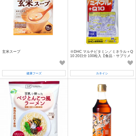
玄米スープ
※DHC マルチビタミン／ミネラル＋Q
10 20日分 100粒入【食品・サプリメ
ント】
健康フーズ
カネイシ