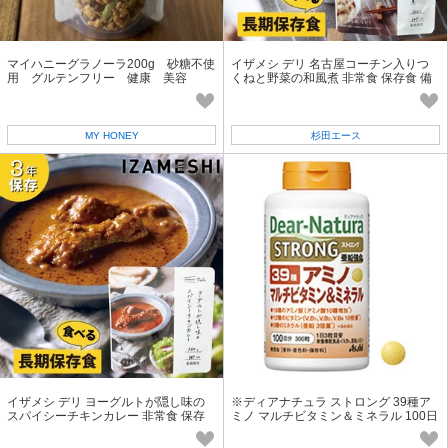
マイハニーグラノーラ200g 砂糖不使
イザメシ デリ 名古屋コーチン入りつ
用 グルテンフリー 健康 美容
くねと野菜の和風煮 非常食 保存食 備
蓄食 防災 防災用品
MY HONEY
杉田エース
イザメシ デリ ヨーグルトが隠し味の
※ディアナチュラ ストロング 39種ア
スパイシーチキンカレー 非常食 保存
ミノ マルチビタミン＆ミネラル 100日
食 備蓄食 防災 防災用品
分 300粒【食品・サプリメント】