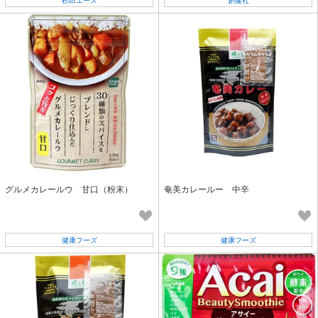
杉田エース
創健社
グルメカレールウ 甘口（粉末）
奄美カレールー 中辛
健康フーズ
健康フーズ