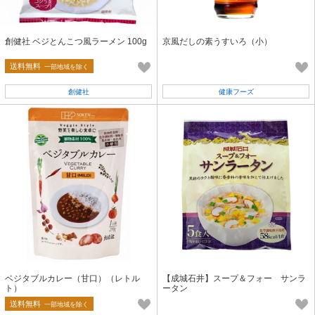
創健社 ベジとんこつ風ラーメン 100g
京風だしの素うすいろ（小）
送料無料
一部地域を除く
創健社
健康フーズ
ベジタブルカレー（甘口）（レトル
【成城石井】スープ＆フォー サンラ
ト）
ータン
送料無料
一部地域を除く