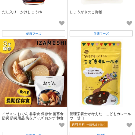
だし入り かけしょうゆ
しょうがきのこ御飯
健康フーズ
健康フーズ
イザメシ おでん 非常食 保存食 備蓄食
管理栄養士が考えた こどもカレール
防災 防災用品 防災グッズ おかず 和食
ウ 甘口
長期保存食
送料無料
一部地域を除く