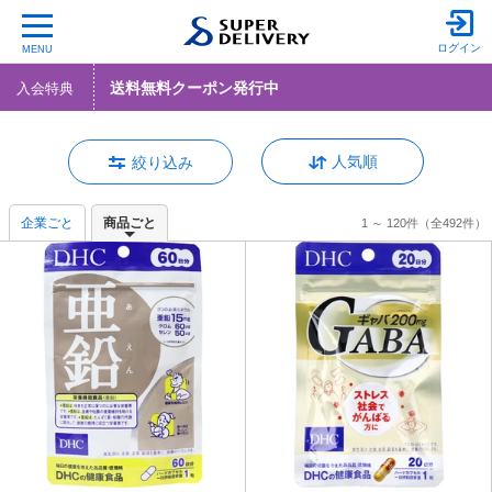
ログイン
MENU
送料無料クーポン発行中
入会特典
人気順
絞り込み
企業ごと
商品ごと
1 ～ 120件
（全492件）