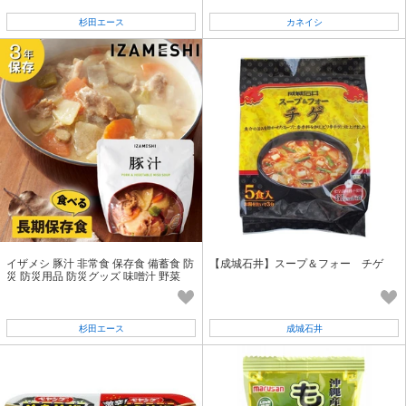
杉田エース
カネイシ
イザメシ 豚汁 非常食 保存食 備蓄食 防
【成城石井】スープ＆フォー チゲ
災 防災用品 防災グッズ 味噌汁 野菜
杉田エース
成城石井