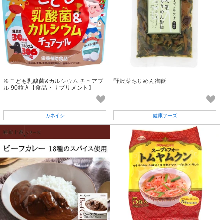
※こども乳酸菌&カルシウム チュアブ
野沢菜ちりめん御飯
ル 90粒入【食品・サプリメント】
カネイシ
健康フーズ