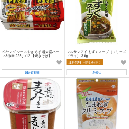
ペヤング ソースやきそば 超大盛ハー
マルサンアイ もずくスープ（フリーズ
フ&激辛 235g x12 【焼きそば】
ドライ） 3.8g
送料無料
一部地域を除く
国分首都圏
創健社