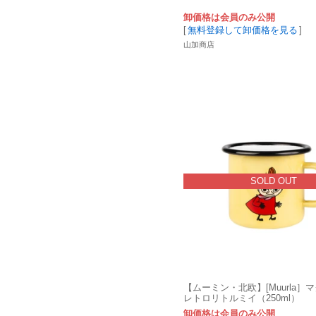
卸価格は会員のみ公開
[
無料登録して卸価格を見る
]
山加商店
SOLD OUT
【ムーミン・北欧】[Muurla］
レトロリトルミイ（250ml）
卸価格は会員のみ公開