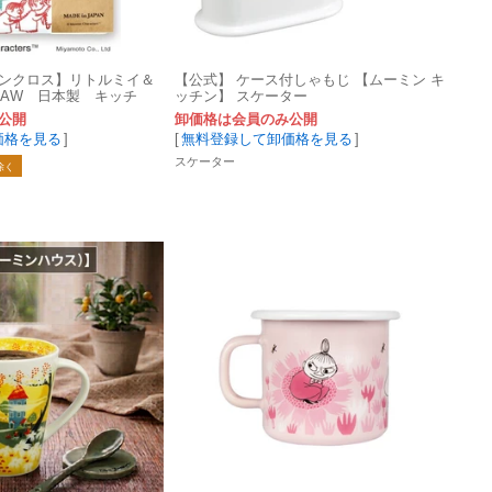
ンクロス】リトルミイ＆
【公式】 ケース付しゃもじ 【ムーミン キ
1AW 日本製 キッチ
ッチン】 スケーター
 2021秋冬
公開
卸価格は会員のみ公開
価格を見る
]
[
無料登録して卸価格を見る
]
スケーター
除く