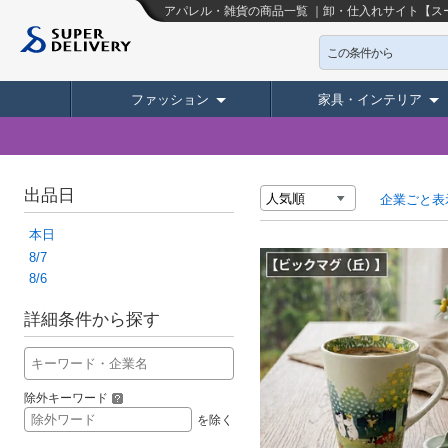
アパレル・雑貨の商品一覧 ｜卸・仕入れサイト【ス
この条件から
ファッション
家具・インテリア
出品日
企業ごと表
本日
8/7
8/6
詳細条件から探す
除外キーワード
を除く