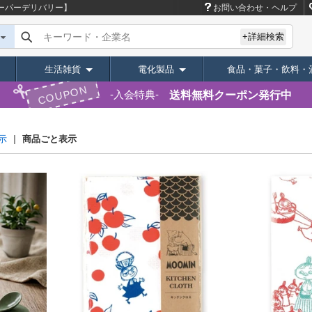
ーパーデリバリー】
お問い合わせ・ヘルプ
キーワード・企業名
+詳細検索
生活雑貨
電化製品
食品・菓子・飲料・
COUPON
送料無料クーポン発行中
入会特典
商品ごと表示
示