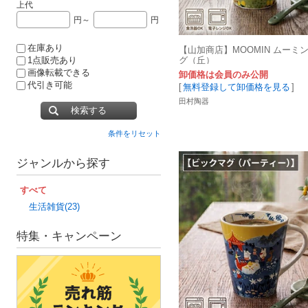
上代
円～
円
在庫あり
【山加商店】MOOMIN ムーミ
グ（丘）
1点販売あり
画像転載できる
卸価格は会員のみ公開
代引き可能
[
無料登録して卸価格を見る
]
田村陶器
検索する
条件をリセット
ジャンルから探す
すべて
生活雑貨(23)
特集・キャンペーン