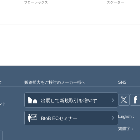
フローレックス
スケーター
て
販路拡大をご検討のメーカー様へ
SNS
出展して新規取引を増やす
ント
English：
BtoB ECセミナー
繁體字：