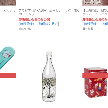
ン ビックマ
アラビア（ARABIA）ムーミン マグ 300
【山加商店】MOO
ml ミムラ
グ（ムーミンハウ
卸価格は会員のみ公開
卸価格は会員のみ
[
無料登録して卸価格を見る
]
[
無料登録して卸
株式会社SF
田村陶器
S