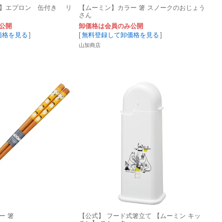
】エプロン 缶付き リ
【ムーミン】カラー 箸 スノークのおじょう
さん
公開
卸価格は会員のみ公開
価格を見る
]
[
無料登録して卸価格を見る
]
山加商店
ー 箸
【公式】 フード式箸立て 【ムーミン キッ