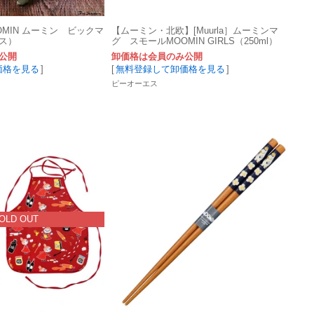
MIN ムーミン ビックマ
【ムーミン・北欧】[Muurla］ムーミンマ
ス）
グ スモールMOOMIN GIRLS（250ml）
公開
卸価格は会員のみ公開
価格を見る
]
[
無料登録して卸価格を見る
]
ピーオーエス
OLD OUT