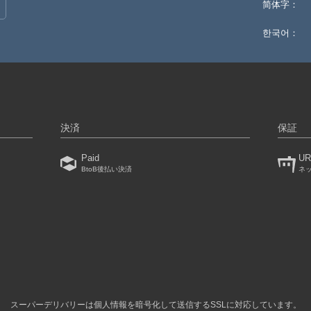
简体字：
한국어：
決済
保証
Paid
UR
BtoB後払い決済
ネ
）
スーパーデリバリーは個人情報を暗号化して送信するSSLに対応しています。