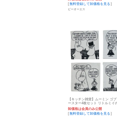
[
無料登録して卸価格を見る
]
ピーオーエス
【キッチン雑貨】ムーミン ゴ
ースター4枚セット リトルミイ
ア
卸価格は会員のみ公開
[
無料登録して卸価格を見る
]