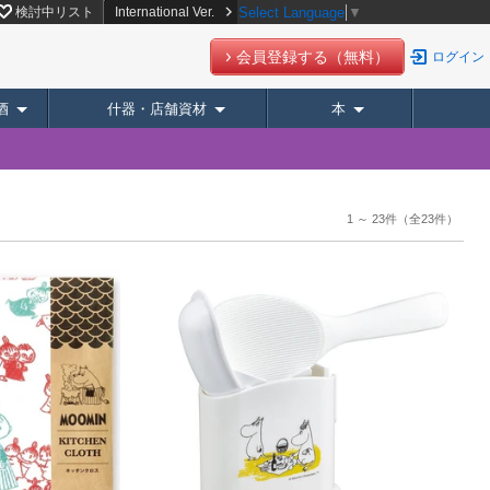
検討中リスト
International Ver.
Select Language
▼
会員登録する（無料）
ログイン
酒
什器・店舗資材
本
1 ～ 23件
（全23件）