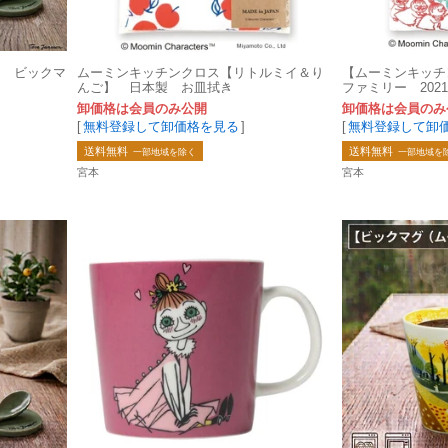
ン ビックマ
ムーミンキッチンクロス【リトルミイ＆り
【ムーミンキッチ
んご】 日本製 お皿拭き
ファミリー 202
ン ライフスタイル
卸価格は会員のみ公開
卸価格は会員のみ
[
無料登録して卸価格を見る
]
[
無料登録して卸
送料無料
送料無料
一部地域を除く
一部地域を
宮本
宮本