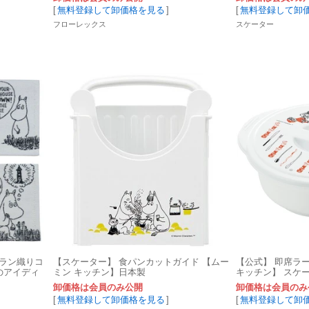
[
無料登録して卸価格を見る
]
[
無料登録して卸
フローレックス
スケーター
ブラン織りコ
【スケーター】 食パンカットガイド 【ムー
【公式】 即席ラ
のアイディ
ミン キッチン】日本製
キッチン】 スケ
卸価格は会員のみ公開
卸価格は会員のみ
[
無料登録して卸価格を見る
]
[
無料登録して卸