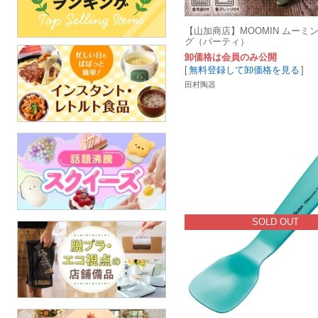
【山加商店】MOOMIN ムーミ
グ（パーティ）
卸価格は会員のみ公開
[
無料登録して卸価格を見る
]
田村陶器
SOLD OUT