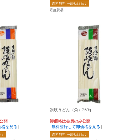
送料無料
一部地域を除く
彩虹貿易
讃岐うどん（角）250g
公開
卸価格は会員のみ公開
価格を見る
]
[
無料登録して卸価格を見る
]
送料無料
除く
一部地域を除く