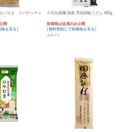
人パスタ スパゲッティ
※石丸製麺 国産 芳純讃岐うどん 400g
公開
卸価格は会員のみ公開
価格を見る
]
[
無料登録して卸価格を見る
]
カネイシ