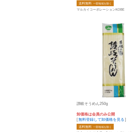
送料無料
一部地域を除く
マルカイコーポレーションKOBE
讃岐そうめん250g
卸価格は会員のみ公開
[
無料登録して卸価格を見る
]
送料無料
一部地域を除く