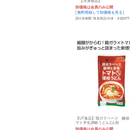
【冷凍食品】
卸価格は会員のみ公開
[
無料登録して卸価格を見る
]
国分首都圏 *産直商品/冷凍・冷蔵部門 
【UT食品】鶏ガラベース 酸
マト半生讃岐うどん2人前
卸価格は会員のみ公開