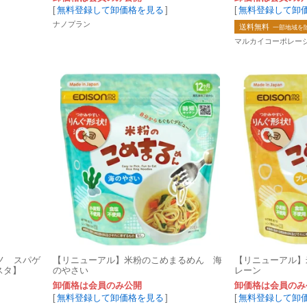
[
無料登録して卸価格を見る
]
[
無料登録して卸
ナノプラン
送料無料
一部地域を
マルカイコーポレーシ
ノ スパゲ
【リニューアル】米粉の​こめまる​めん 海
【リニューアル】米
パスタ】
の​やさい
レーン
卸価格は会員のみ公開
卸価格は会員のみ
[
無料登録して卸価格を見る
]
[
無料登録して卸