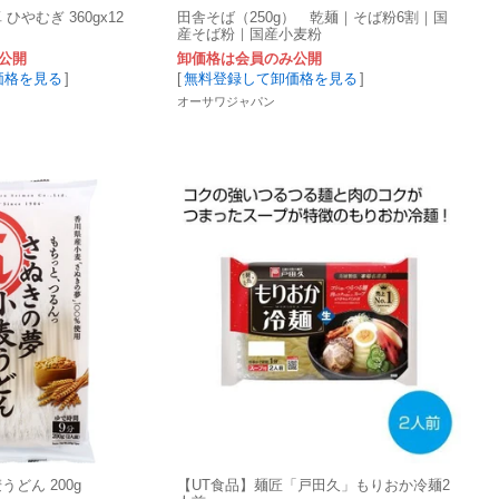
ひやむぎ 360gx12
田舎そば（250g） 乾麺｜そば粉6割｜国
産そば粉｜国産小麦粉
公開
卸価格は会員のみ公開
価格を見る
]
[
無料登録して卸価格を見る
]
オーサワジャパン
どん 200g
【UT食品】麺匠「戸田久」もりおか冷麺2