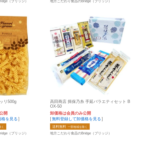
idge（ブリッジ）
地方こだわり食品のBridge（ブリッジ）
リ500g
高田商店 揖保乃糸 手延バラエティセット B
OX-50
公開
卸価格は会員のみ公開
価格を見る
]
[
無料登録して卸価格を見る
]
送料無料
除く
一部地域を除く
idge（ブリッジ）
地方こだわり食品のBridge（ブリッジ）