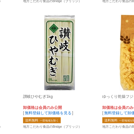
）
地方こだわり食品のBridge（ブリッジ）
地方こだわり食品のBr
讃岐ひやむぎ1kg
ゆっくり乾燥フジッ
卸価格は会員のみ公開
卸価格は会員のみ
[
無料登録して卸価格を見る
]
[
無料登録して卸
送料無料
送料無料
一部地域を除く
一部地域を
）
地方こだわり食品のBridge（ブリッジ）
地方こだわり食品のBr