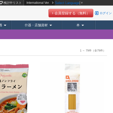
検討中リスト
International Ver.
Select Language
▼
会員登録する（無料）
ログイン
酒
什器・店舗資材
本
1 ～ 79件
（全79件）