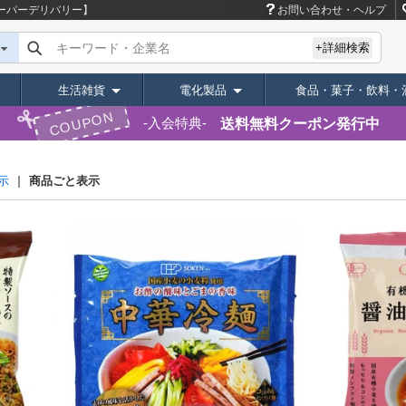
ーパーデリバリー】
お問い合わせ・ヘルプ
キーワード・企業名
+詳細検索
生活雑貨
電化製品
食品・菓子・飲料・
COUPON
送料無料クーポン発行中
入会特典
商品ごと表示
示