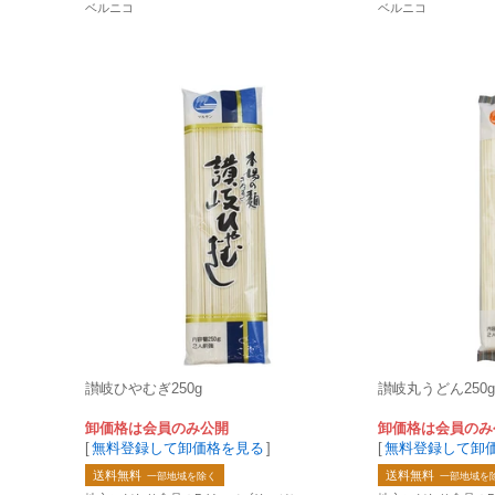
ベルニコ
ベルニコ
讃岐ひやむぎ250g
讃岐丸うどん250g
卸価格は会員のみ公開
卸価格は会員のみ
[
無料登録して卸価格を見る
]
[
無料登録して卸
送料無料
送料無料
一部地域を除く
一部地域を