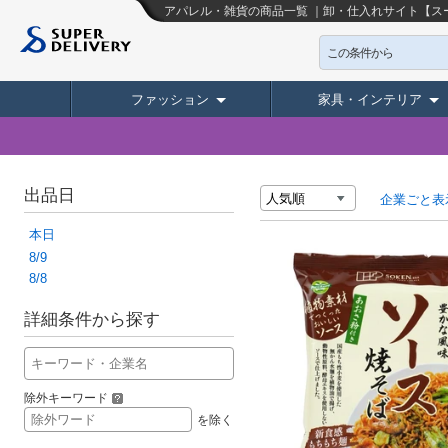
アパレル・雑貨の商品一覧 ｜卸・仕入れサイト【ス
この条件から
ファッション
家具・インテリア
出品日
企業ごと表
本日
8/9
8/8
詳細条件から探す
除外キーワード
を除く