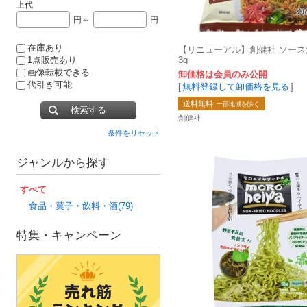
上代
円～
円
在庫あり
【リニューアル】創健社 ソース焼そ
3g
1点販売あり
画像転載できる
卸価格は会員のみ公開
代引き可能
[
無料登録して卸価格を見る
]
送料無料
一部地域を除く
検索する
創健社
条件をリセット
ジャンルから探す
すべて
食品・菓子・飲料・酒(79)
特集・キャンペーン