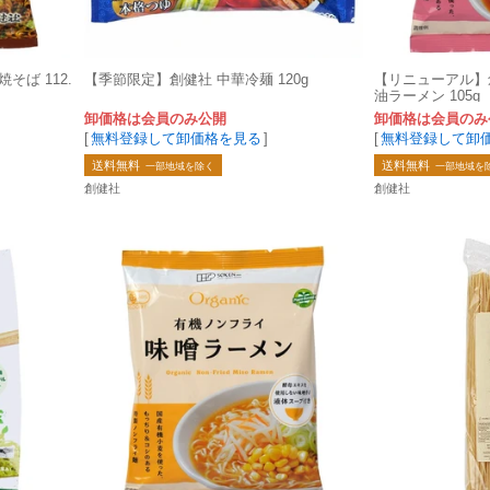
ば 112.
【季節限定】創健社 中華冷麺 120g
【リニューアル】
油ラーメン 105g
卸価格は会員のみ公開
卸価格は会員のみ
[
無料登録して卸価格を見る
]
[
無料登録して卸
送料無料
送料無料
一部地域を除く
一部地域を
創健社
創健社