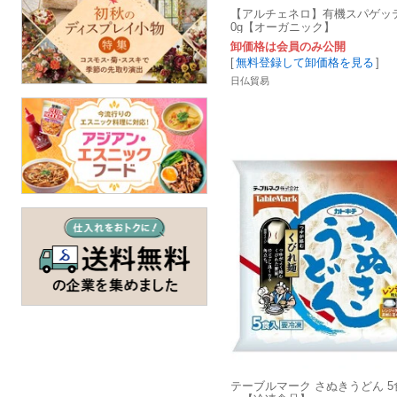
【アルチェネロ】有機スパゲッテ
0g【オーガニック】
卸価格は会員のみ公開
[
無料登録して卸価格を見る
]
日仏貿易
テーブルマーク さぬきうどん 5食 9