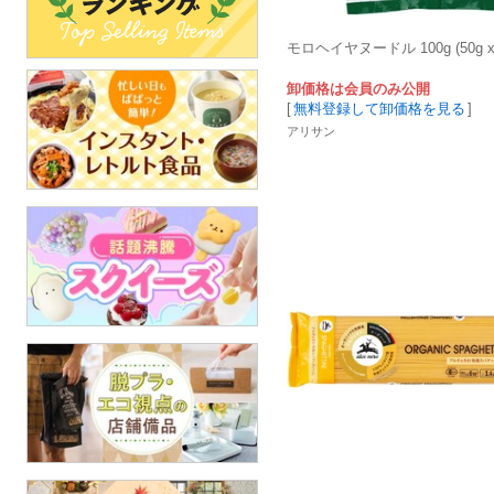
モロヘイヤヌードル 100g (50g x 
卸価格は会員のみ公開
[
無料登録して卸価格を見る
]
アリサン