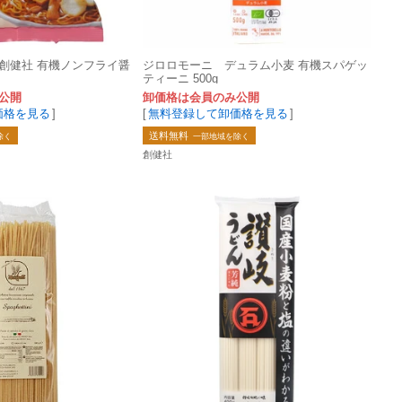
創健社 有機ノンフライ醤
ジロロモーニ デュラム小麦 有機スパゲッ
ティーニ 500g
公開
卸価格は会員のみ公開
価格を見る
]
[
無料登録して卸価格を見る
]
送料無料
除く
一部地域を除く
創健社