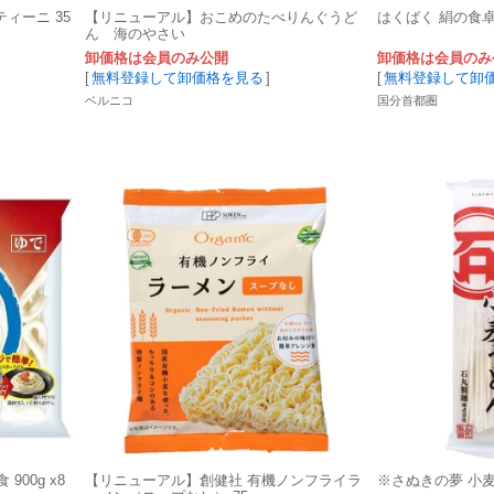
ィーニ 35
【リニューアル】おこめのたべりんぐうど
はくばく 絹の食卓 
ん 海のやさい
卸価格は会員のみ公開
卸価格は会員のみ
[
無料登録して卸価格を見る
]
[
無料登録して卸
ベルニコ
国分首都圏
00g x8
【リニューアル】創健社 有機ノンフライラ
※さぬきの夢 小麦う