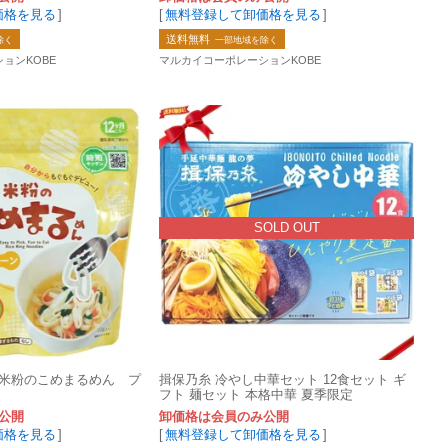
価格を見る
]
[
無料登録して卸価格を見る
]
送料無料
除く
一部地域を除く
ョンKOBE
マルカイコーポレーションKOBE
SOLD OUT
粉の​こめまる​めん プ
揖保乃糸 冷やし中華セット 12食セット ギ
フト 麺セット 本格中華 夏季限定
公開
卸価格は会員のみ公開
価格を見る
]
[
無料登録して卸価格を見る
]