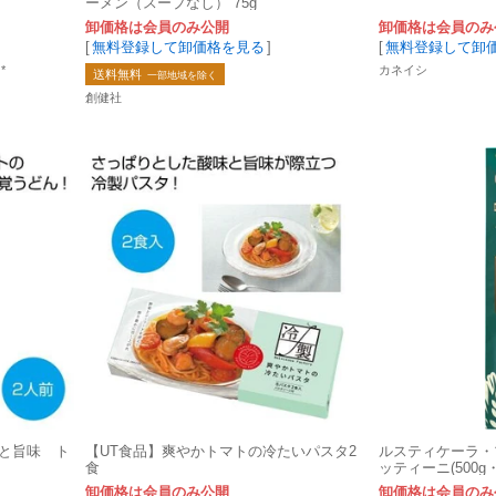
ーメン（スープなし） 75g
卸価格は会員のみ公開
卸価格は会員のみ
[
無料登録して卸価格を見る
]
[
無料登録して卸
*
カネイシ
送料無料
一部地域を除く
創健社
味と旨味 ト
【UT食品】爽やかトマトの冷たいパスタ2
ルスティケーラ・
食
ッティーニ(500g
卸価格は会員のみ公開
卸価格は会員のみ