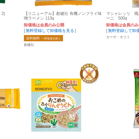
2)
【リニューアル】創健社 有機ノンフライ味
マシャレッリ 職
噌ラーメン 113g
ーニ 500g
卸価格は会員のみ公開
卸価格は会員のみ
[
無料登録して卸価格を見る
]
[
無料登録して卸
カーサ・モリミ
送料無料
一部地域を除く
創健社