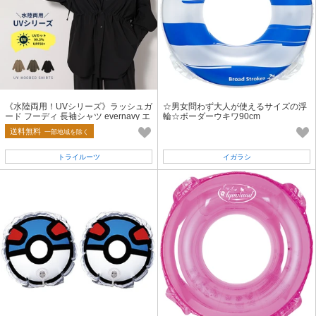
《水陸両用！UVシリーズ》ラッシュガ
☆男女問わず大人が使えるサイズの浮
ード フーディ 長袖シャツ evernavy エ
輪☆ボーダーウキワ90cm
バーネイビー
送料無料
一部地域を除く
トライルーツ
イガラシ