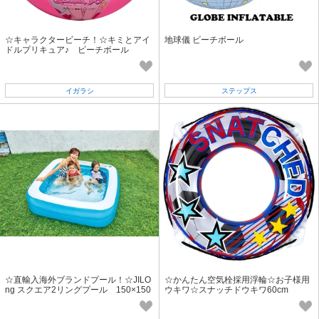
☆キャラクタービーチ！☆キミとアイ
地球儀 ビーチボール
ドルプリキュア♪ ビーチボール
イガラシ
ステップス
☆直輸入海外ブランドプール！☆JILO
☆かんたん空気栓採用浮輪☆お子様用
ng スクエア2リングプール 150×150
ウキワ☆スナッチドウキワ60cm
×45cm「2022新作」