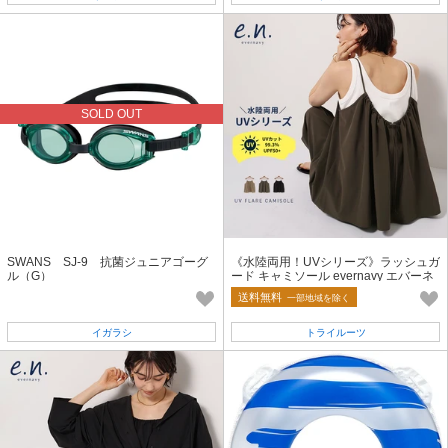
SOLD OUT
SWANS SJ-9 抗菌ジュニアゴーグ
《水陸両用！UVシリーズ》ラッシュガ
ル（G）
ード キャミソール evernavy エバーネ
イビー
送料無料
一部地域を除く
イガラシ
トライルーツ