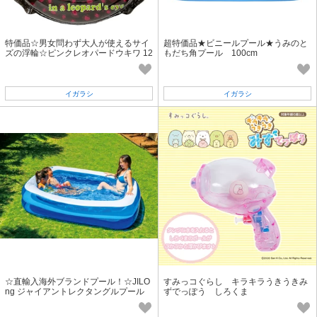
特価品☆男女問わず大人が使えるサイ
超特価品★ビニールプール★うみのと
ズの浮輪☆ピンクレオパードウキワ 12
もだち角プール 100cm
0cm
イガラシ
イガラシ
☆直輸入海外ブランドプール！☆JILO
すみっコぐらし キラキラうきうきみ
ng ジャイアントレクタングルプール
ずでっぽう しろくま
200×150×50CM「2022新作」