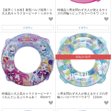
【楽早くうき栓】新型バルブ採用！☆
特価品☆男女問わず大人が使えるサイ
大人気キャラクタービーチ！☆ポケモ
ズの浮輪☆ピュアカラーウキワ（スト
ン アームリング スーパーボール
ロベリー）90cm
イガラシ
イガラシ
SOLD OUT
特価品☆大人気キャラクタービーチ！
☆男女問わず大人が使えるサイズの浮
☆わんだふるぷりきゅあ！ 60cmウ
輪☆ハローサマーウキワ 110cm
キワ