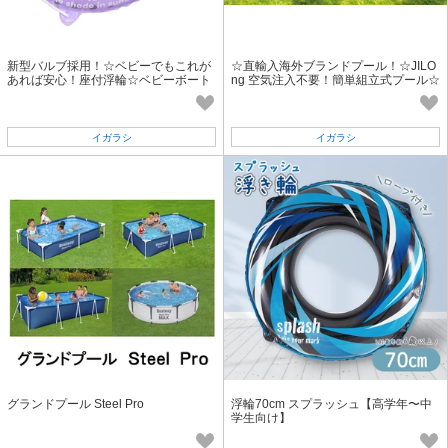
新型バルブ採用！☆ベビーでもこれが
☆直輸入海外ブランドプール！☆JILO
あれば安心！座付浮輪☆ベビーボート
ng 空気注入不要！簡単組立式プール☆
（いきものランド）
ガーデンプール150cm「2022新作」
イガラシ
イガラシ
グランドプール Steel Pro
浮輪70cm スプラッシュ【高学年〜中
学生向け】