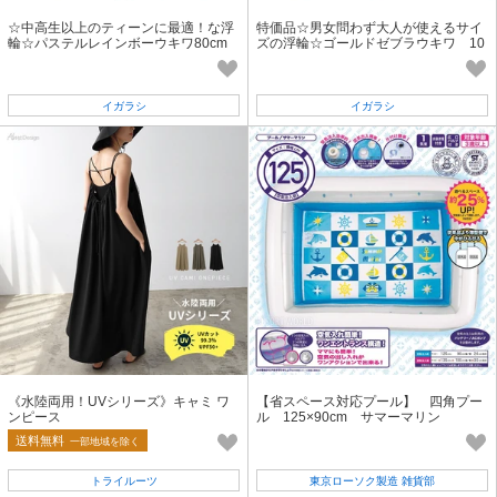
☆中高生以上のティーンに最適！な浮
特価品☆男女問わず大人が使えるサイ
輪☆パステルレインボーウキワ80cm
ズの浮輪☆ゴールドゼブラウキワ 10
0cm
イガラシ
イガラシ
《水陸両用！UVシリーズ》キャミ ワ
【省スペース対応プール】 四角プー
ンピース
ル 125×90cm サマーマリン
送料無料
一部地域を除く
トライルーツ
東京ローソク製造 雑貨部