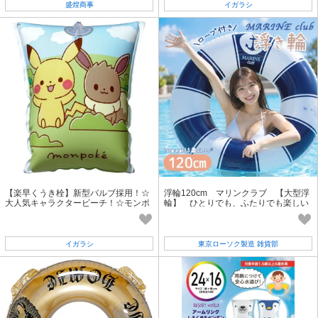
盛煌商事
イガラシ
【楽早くうき栓】新型バルブ採用！☆
浮輪120cm マリンクラブ 【大型浮
大人気キャラクタービーチ！☆モンポ
輪】 ひとりでも、ふたりでも楽しい
ケ アームヘルパー
イガラシ
東京ローソク製造 雑貨部