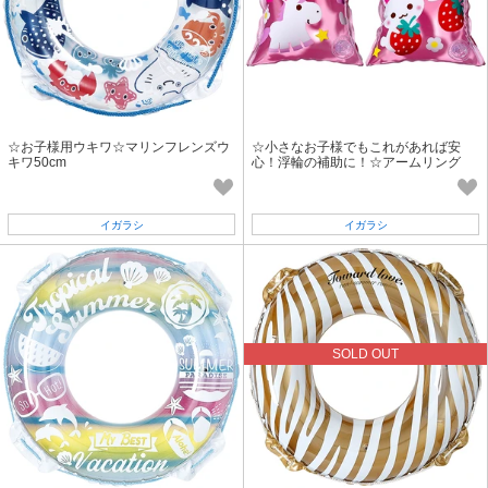
☆お子様用ウキワ☆マリンフレンズウ
☆小さなお子様でもこれがあれば安
キワ50cm
心！浮輪の補助に！☆アームリング
（いちごフレンズ）
イガラシ
イガラシ
SOLD OUT