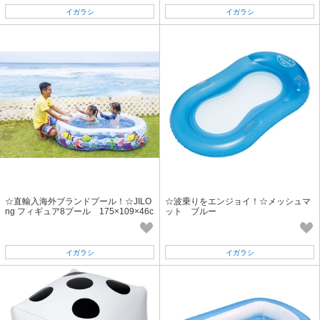
イガラシ
イガラシ
☆直輸入海外ブランドプール！☆JILO
☆波乗りをエンジョイ！☆メッシュマ
ng フィギュア8プール 175×109×46c
ット ブルー
m「2022新作」
イガラシ
イガラシ