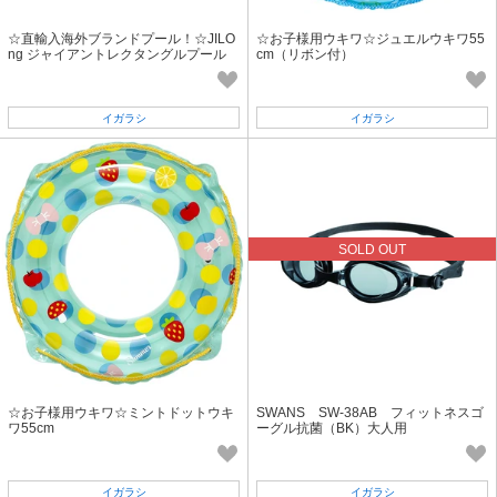
☆直輸入海外ブランドプール！☆JILO
☆お子様用ウキワ☆ジュエルウキワ55
ng ジャイアントレクタングルプール
cm（リボン付）
262×175×50CM「2022新作」
イガラシ
イガラシ
SOLD OUT
☆お子様用ウキワ☆ミントドットウキ
SWANS SW-38AB フィットネスゴ
ワ55cm
ーグル抗菌（BK）大人用
イガラシ
イガラシ