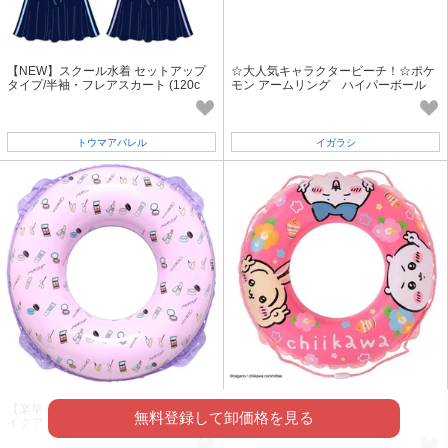
【NEW】スクール水着 セットアップ
☆大人気キャラクタービーチ！☆ポケ
タイプ/半袖・フレアスカート (120c
モン アームリング ハイパーボール
m〜170cm)
トウマアパレル
イガラシ
【楽早くうき栓】新型バルブ採用！メ
ちいかわ 60cmうきわ 2025
無料登録して卸価格を見る
イクアップウキワ90cm