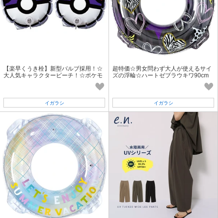
【楽早くうき栓】新型バルブ採用！☆
超特価☆男女問わず大人が使えるサイ
大人気キャラクタービーチ！☆ポケモ
ズの浮輪☆ハートゼブラウキワ90cm
ン アームリング マスターボール
イガラシ
イガラシ