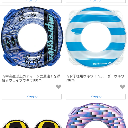
イガラシ
イガラシ
☆中高生以上のティーンに最適！な浮
☆お子様用ウキワ！☆ボーダーウキワ
輪☆ウェイブウキワ80cm
70cm
イガラシ
イガラシ