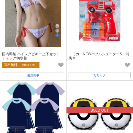
国内即納 ハイレグビキニ上下セット
トミカ NEWバブルシューターS 消
チェック柄水着
防車
送料無料
一部地域を除く
盛煌商事
リリック
SOLD OUT