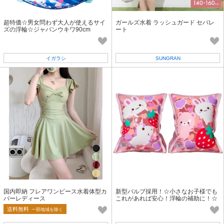
超特価☆男女問わず大人が使えるサイ
ガールズ水着 ラッシュガード セパレ
ズの浮輪☆ジャパンウキワ90cm
ート
イガラシ
SUNGRAN
国内即納 フレアワンピース水着体型カ
新型バルブ採用！☆小さなお子様でも
バーレディース
これがあれば安心！浮輪の補助に！☆
アームリング（ラビットフレンズ）
送料無料
一部地域を除く