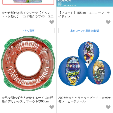
☆〜台紙付き当てクジ〜☆【イベン
【フロート】155cm ユニコーン ラ
ト・お祭り】『コドモクラブ40 ユニ
イドオン
コーン当』
トキワ商事
東京ローソク製造 雑貨部
☆男女問わず大人が使えるサイズの浮
2026年☆キャラクタービーチ！☆ポケ
輪☆デリシャスサマーウキワ90cm
モン ビーチボール