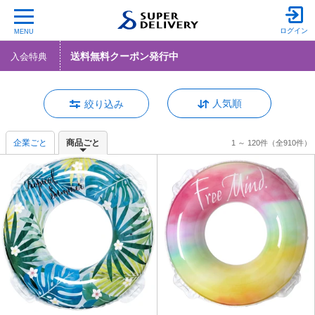
ログイン
MENU
送料無料クーポン発行中
入会特典
人気順
絞り込み
企業ごと
商品ごと
1 ～ 120件
（全910件）