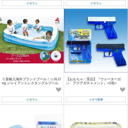
イガラシ
イガラシ
☆直輸入海外ブランドプール！☆JILO
【おもちゃ・景品】『ウォーターガ
ng ジャイアントレクタングルプール
ン アクアガチャメント』<2色>
212×141×45cm
イガラシ
トキワ商事