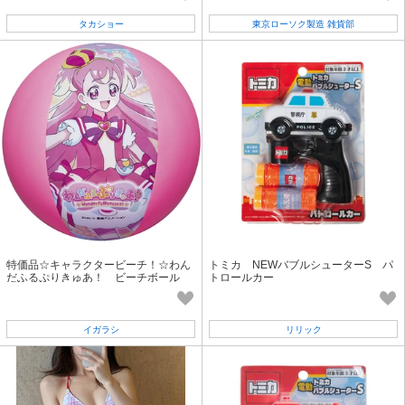
タカショー
東京ローソク製造 雑貨部
特価品☆キャラクタービーチ！☆わん
トミカ NEWバブルシューターS パ
だふるぷりきゅあ！ ビーチボール
トロールカー
イガラシ
リリック