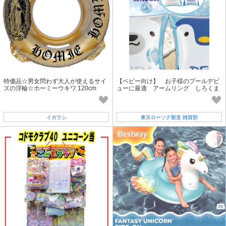
特価品☆男女問わず大人が使えるサイ
【ベビー向け】 お子様のプールデビ
ズの浮輪☆ホーミーウキワ 120cm
ューに最適 アームリング しろくま
＆ペンギン
イガラシ
東京ローソク製造 雑貨部