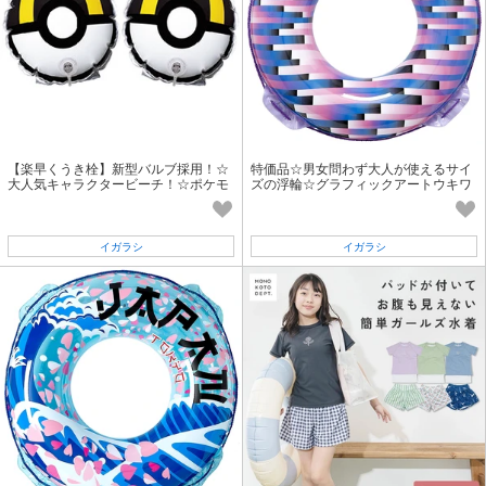
【楽早くうき栓】新型バルブ採用！☆
特価品☆男女問わず大人が使えるサイ
大人気キャラクタービーチ！☆ポケモ
ズの浮輪☆グラフィックアートウキワ
ン アームリング ハイパーボール
90cm
イガラシ
イガラシ