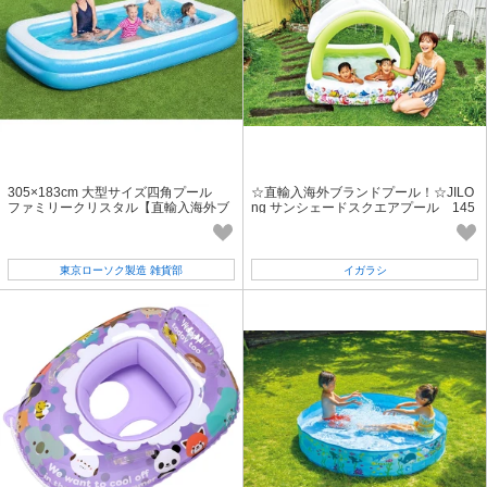
305×183cm 大型サイズ四角プール
☆直輸入海外ブランドプール！☆JILO
ファミリークリスタル【直輸入海外ブ
ng サンシェードスクエアプール 145
ランド製】
×145×35cm「2022新作」
東京ローソク製造 雑貨部
イガラシ