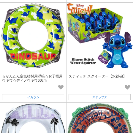
☆かんたん空気栓採用浮輪☆お子様用
スティッチ スクイーター【水鉄砲】
ウキワ☆ディノウキワ60cm
イガラシ
ステップス