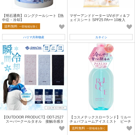
【明石通商】ロングクールシート【熱
マザーアンドドーター UVボディ＆フ
中症・冷却】
ェイスシート SPF25 PA++ 10枚入
送料無料
一部地域を除く
ハリマ共和物産
カネイシ
【OUTDOOR PRODUCT】ODT-2527
【コスメテックスローランド】リルー
スーパークールタオル 接触冷感タ
チェパフュームアイスミスト ピーチ
オル
ソルベ【化粧水・ローション】
送料無料
一部地域を除く