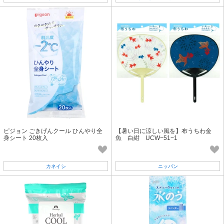
ピジョン ごきげんクール ひんやり全
【暑い日に涼しい風を】布うちわ金
身シート 20枚入
魚 白紺 UCW−51−1
カネイシ
ニッパン