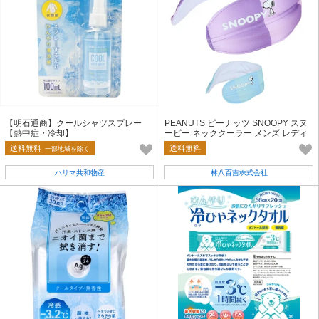
【明石通商】クールシャツスプレー
PEANUTS ピーナッツ SNOOPY スヌ
【熱中症・冷却】
ーピー ネッククーラー メンズ レディ
ース 748-5013
送料無料
送料無料
一部地域を除く
ハリマ共和物産
林八百吉株式会社