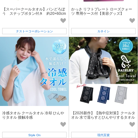
【スーパークールタオル】パンどろぼ
かっさ リフトプレート ローズクォー
う スナップボタン付き 約20×60cm
ツ 専用ケース付【美容グッズ】
ナストーコーポレーション
カネイシ
冷感タオル クールタオル 冷却 ひんや
【2026新作】【熱中症対策】クールタ
りタオル 接触冷感
オル 水で濡らすとひんやりするタオル
PAISELY【COOL】
Style On
現代百貨