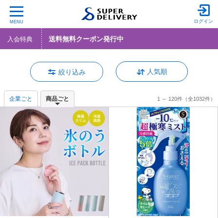
ログイン
MENU
送料無料クーポン発行中
入会特典
人気順
絞り込み
企業ごと
商品ごと
1 ～ 120件
（全1032件）