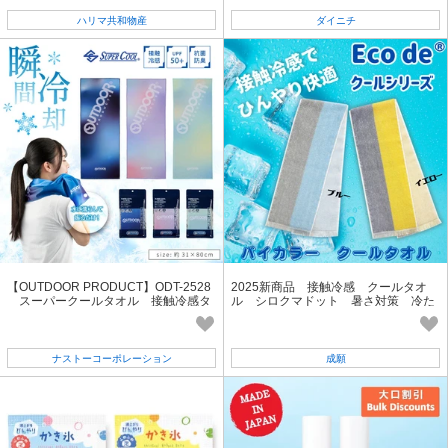
ハリマ共和物産
ダイニチ
【OUTDOOR PRODUCT】ODT-2528
2025新商品 接触冷感 クールタオ
スーパークールタオル 接触冷感タ
ル シロクマドット 暑さ対策 冷た
オル
いタオル
ナストーコーポレーション
成願