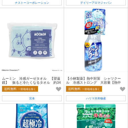
ナストーコーポレーション
デイリーアロマジャパン
ムーミン 冷感ガーゼタオル 【望遠
【小林製薬】熱中対策 シャツクー
鏡】 振ると冷たくなるタオル 約34
ル 冷感ストロング 大容量【熱中
×90cm
症・冷却】
送料無料
送料無料
一部地域を除く
一部地域を除く
宮本
ハリマ共和物産