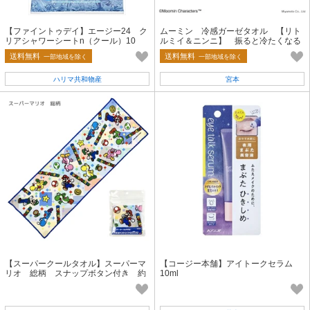
【ファイントゥデイ】エージー24 ク
ムーミン 冷感ガーゼタオル 【リト
リアシャワーシートn（クール）10
ルミイ＆ニンニ】 振ると冷たくなる
【制汗剤・デオドラント】
タオル 約34×90cm
送料無料
送料無料
一部地域を除く
一部地域を除く
ハリマ共和物産
宮本
【スーパークールタオル】スーパーマ
【コージー本舗】アイトークセラム
リオ 総柄 スナップボタン付き 約
10ml
20×60cm