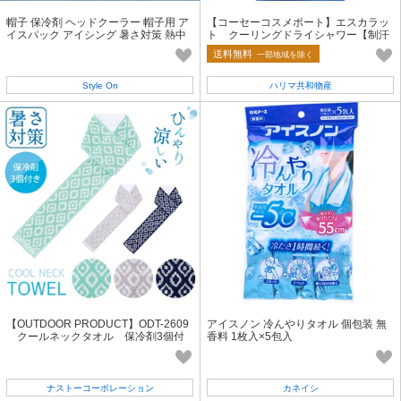
帽子 保冷剤 ヘッドクーラー 帽子用 ア
【コーセーコスメポート】エスカラッ
イスパック アイシング 暑さ対策 熱中
ト クーリングドライシャワー【制汗
症対策
剤・デオドラント】
送料無料
一部地域を除く
Style On
ハリマ共和物産
【OUTDOOR PRODUCT】ODT-2609
アイスノン 冷んやりタオル 個包装 無
クールネックタオル 保冷剤3個付
香料 1枚入×5包入
き
ナストーコーポレーション
カネイシ