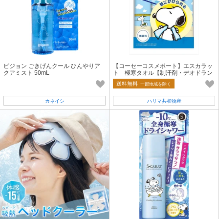
ピジョン ごきげんクール ひんやりア
【コーセーコスメポート】エスカラッ
クアミスト 50mL
ト 極寒タオル【制汗剤・デオドラン
ト】
送料無料
一部地域を除く
カネイシ
ハリマ共和物産