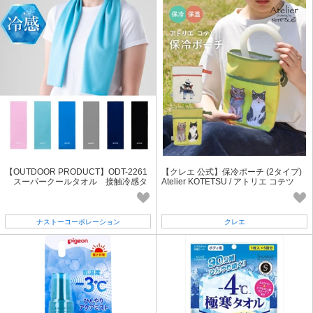
【OUTDOOR PRODUCT】ODT-2261
【クレエ 公式】保冷ポーチ (2タイプ)
スーパークールタオル 接触冷感タ
Atelier KOTETSU / アトリエ コテツ
オル
ナストーコーポレーション
クレエ