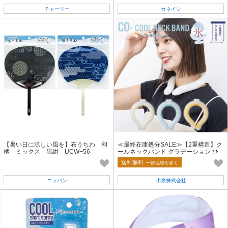
チャーリー
カネイシ
【暑い日に涼しい風を】布うちわ 和
≪最終在庫処分SALE≫【2重構造】ク
柄 ミックス 黒紺 UCW−56
ールネックバンド グラデーション ひ
んやり ネッククーラー 冷感
送料無料
一部地域を除く
ニッパン
小泉株式会社