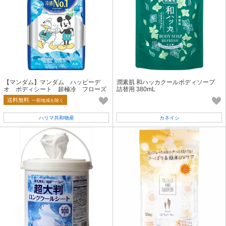
【マンダム】マンダム ハッピーデ
潤素肌 和ハッカクールボディソープ
オ ボディシート 超極冷 フローズ
詰替用 380mL
ンリリー【制汗剤・デオドラント】
送料無料
一部地域を除く
ハリマ共和物産
カネイシ