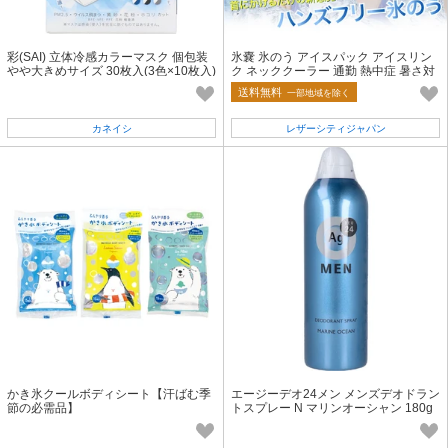
彩(SAI) 立体冷感カラーマスク 個包装
氷嚢 氷のう アイスパック アイスリン
やや大きめサイズ 30枚入(3色×10枚入)
ク ネッククーラー 通勤 熱中症 暑さ対
策 冷感 保冷 保温
送料無料
一部地域を除く
カネイシ
レザーシティジャパン
かき氷クールボディシート【汗ばむ季
エージーデオ24メン メンズデオドラン
節の必需品】
トスプレー N マリンオーシャン 180g