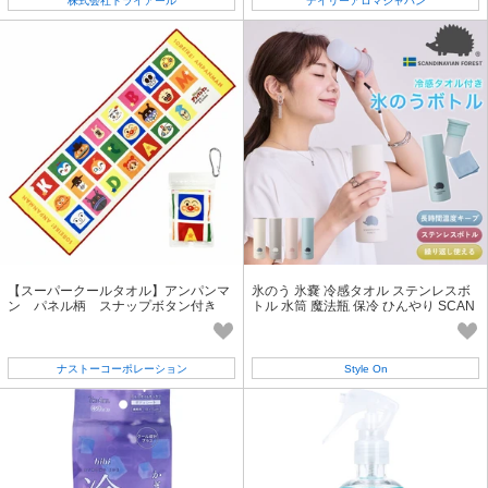
株式会社トライアール
デイリーアロマジャパン
【スーパークールタオル】アンパンマ
氷のう 氷嚢 冷感タオル ステンレスボ
ン パネル柄 スナップボタン付き
トル 水筒 魔法瓶 保冷 ひんやり SCAN
約20×60cm 冷感 熱中症対策
DINAVIANFOREST
ナストーコーポレーション
Style On