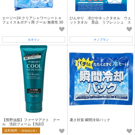
エージー24 クリアシャワーシート n
ひんやり 冷ひやネックタオル ウェ
フェイス＆ボディ用 クール 無香性 30
ットタオル 景品 リフレッシュ ス
枚入
ッキリ 冷たい 日本製
カネイシ
ナノプラン
【熊野油脂】ファーマアクト クー
暑さ対策 瞬間冷却パック
ル 洗顔フォーム【洗顔】
送料無料
一部地域を除く