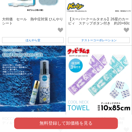
大特価 セール 熱中症対策 ひんやり
【スーパークールタオル】26星のカー
シート
ビィ スナップボタン付き 約20×60c
m
ほんやら堂
ナストーコーポレーション
ROCCA FROZEN COOLロールオン ボ
クッピーラムネ KUPPY RAMUNE
無料登録して卸価格を見る
ディ＆ヘアミスト 暑さ対策
クールネックタオル 保冷剤3個付
き ひんやり マフラー