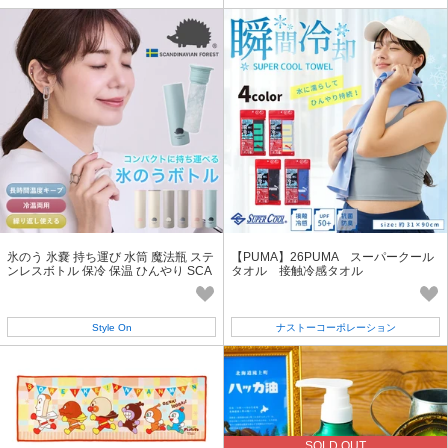
氷のう 氷嚢 持ち運び 水筒 魔法瓶 ステ
【PUMA】26PUMA スーパークール
ンレスボトル 保冷 保温 ひんやり SCA
タオル 接触冷感タオル
NDINAVIANFOREST
Style On
ナストーコーポレーション
SOLD OUT