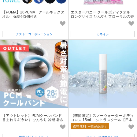
【PUMA】26PUMA クールネックタ
エスターバニー クールボディタオル
オル 保冷剤3個付き
ロングサイズ ひんやりフローラルの香
り 5本入
ナストーコーポレーション
カネイシ
【アウトレット】PCMクールバンド
【季節限定】スノーウォーター ボディ
首まわりを冷やす ひんやり 冷感 暑さ
コロン 15mL シトラスクール【日本
対策 アイスリング
製】
送料無料
一部地域を除く