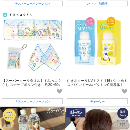
ナストーコーポレーション
ハリマ共和物産
【スーパークールタオル】すみっコぐ
かき氷クールUVミスト【日やけ止めミ
らし スナップボタン付き 約20×60c
スト/メントール/ビタミンC誘導体】
m 冷感 熱中症対策
ナストーコーポレーション
チャーリー