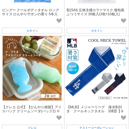
ピングー クールボディタオル ロング
彩(SAI) 立体冷感カラーマスク 個包装
サイズ ひんやりサボンの香り 5本入
ふつうサイズ 30枚入(3色×10枚入)
カネイシ
カネイシ
【クレエ 公式】【ひんやり雑貨】アイ
【MLB】メジャーリーグ 保冷剤付
スパック クリームソーダ(パック2) ※
き クールネックタオル 3球団【ネ
発注ロット6※ ラフラネ
ット販売限定】【海外販売不可】
クレエ
ナストーコーポレーション