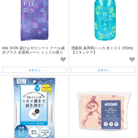
bibi 冷ON 超ひんやりシート クール成
潤素肌 薬用和ハッカ 水ミスト 250mL
分プラス 全身用シート ミントの香り
【スキンケア】
携帯用 7枚×4個入
カネイシ
カネイシ