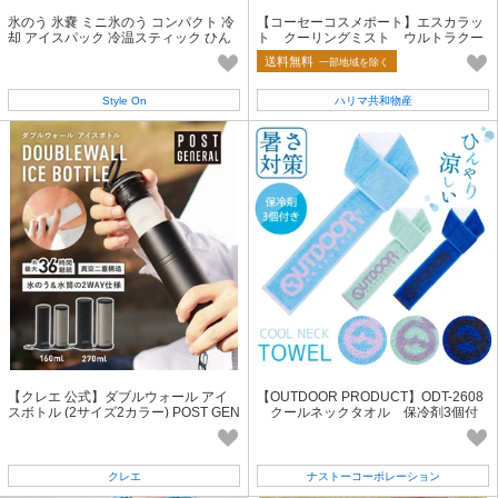
氷のう 氷嚢 ミニ氷のう コンパクト 冷
【コーセーコスメポート】エスカラッ
却 アイスパック 冷温スティック ひん
ト クーリングミスト ウルトラクー
やり
ル【制汗剤・デオドラント】
送料無料
一部地域を除く
Style On
ハリマ共和物産
【クレエ 公式】ダブルウォール アイ
【OUTDOOR PRODUCT】ODT-2608
スボトル (2サイズ2カラー) POST GEN
クールネックタオル 保冷剤3個付
ERAL / ポストジェネラル
き
クレエ
ナストーコーポレーション