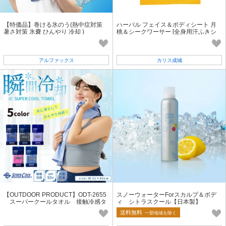
【特価品】巻ける氷のう(熱中症対策
ハーバル フェイス＆ボディシート 月
暑さ対策 氷嚢 ひんやり 冷却 )
桃＆シークワーサー [全身用汗ふきシ
ート]
アルファックス
カリス成城
【OUTDOOR PRODUCT】ODT-2655
スノーウォーターForスカルプ＆ボデ
スーパークールタオル 接触冷感タ
ィ シトラスクール【日本製】
オル
送料無料
一部地域を除く