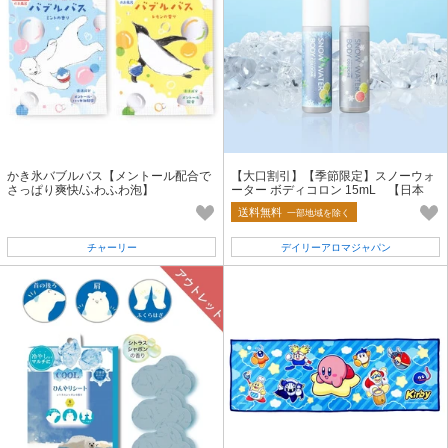
かき氷バブルバス【メントール配合で
【大口割引】【季節限定】スノーウォ
さっぱり爽快/ふわふわ泡】
ーター ボディコロン 15mL 【日本
製】
送料無料
一部地域を除く
チャーリー
デイリーアロマジャパン