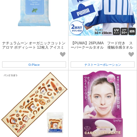
ナチュラムーン オーガニックコットン
【PUMA】26PUMA フード付き ス
アロマ ボディシート 12枚入 アイスミ
ーパークールタオル 接触冷感タオル
ント【汗拭きシート】
G‐Place
ナストーコーポレーション