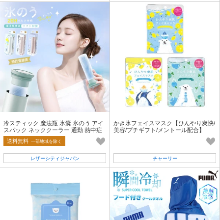
冷スティック 魔法瓶 氷嚢 氷のう アイ
かき氷フェイスマスク【ひんやり爽快/
スパック ネッククーラー 通勤 熱中症
美容/プチギフト/メントール配合】
暑さ対策 冷感 保冷
送料無料
一部地域を除く
レザーシティジャパン
チャーリー