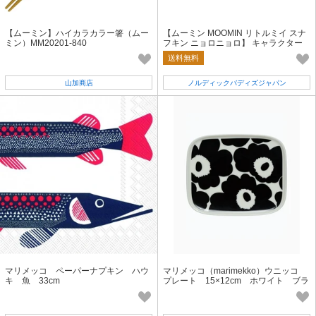
【ムーミン】ハイカラカラー箸（ムー
【ムーミン MOOMIN リトルミイ スナ
ミン）MM20201-840
フキン ニョロニョロ】 キャラクター
マグネット No3
送料無料
山加商店
ノルディックバディズジャパン
マリメッコ ペーパーナプキン ハウ
マリメッコ（marimekko）ウニッコ
キ 魚 33cm
プレート 15×12cm ホワイト ブラ
ック