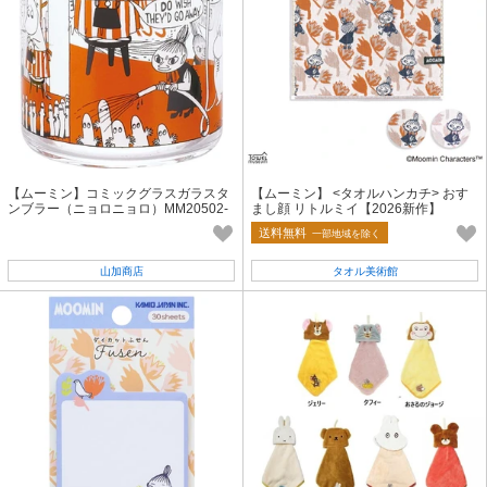
【ムーミン】コミックグラスガラスタ
【ムーミン】 <タオルハンカチ> おす
ンブラー（ニョロニョロ）MM20502-
まし顔 リトルミイ【2026新作】
813
送料無料
一部地域を除く
山加商店
タオル美術館