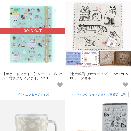
店）
SOLD OUT
【ポケットファイル】ムーミン ゴムバ
【北欧雑貨 リサラーソン】LISA LARS
ンド付きクリアファイル5P+F
ON ミニタオル
ブライエンタープライズ
ネオウィング ライフスタイル事業部（1号
店）