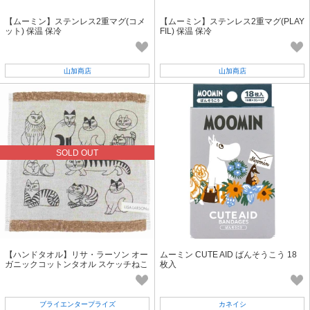
【ムーミン】ステンレス2重マグ(コメ
【ムーミン】ステンレス2重マグ(PLAY
ット) 保温 保冷
FIL) 保温 保冷
山加商店
山加商店
SOLD OUT
【ハンドタオル】リサ・ラーソン オー
ムーミン CUTE AID ばんそうこう 18
ガニックコットンタオル スケッチねこ
枚入
たち
ブライエンタープライズ
カネイシ