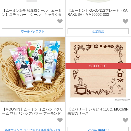
【ムーミン証明写真風シール ムーミ
【ムーミン】KOKON12プレート（KA
ン】ステッカー シール キャラクタ
RAKUSA）MM20002-333
ー 北欧
ワールドクラフト
山加商店
SOLD OUT
【MOOMIN】ムーミン ミニハンドクリ
【ビバリー】いろどりはんこ MOOMIN
ーム ワセリン シアバター アーモンド
果実のリース
オイル
ネオウィング ライフスタイル事業部（1号
Zoomy BUNGU