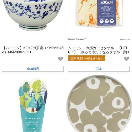
【ムーミン】KOKON茶碗（KARAKUS
ムーミン 冷感ガーゼタオル 【HEL
A）MM20002-351
P！】 振ると冷たくなるタオル 約3
4×90cm
送料無料
一部地域を除く
山加商店
宮本