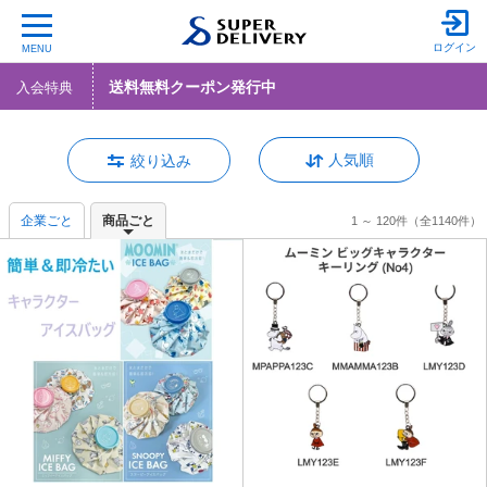
ログイン
MENU
送料無料クーポン発行中
入会特典
人気順
絞り込み
企業ごと
商品ごと
1 ～ 120件
（全1140件）