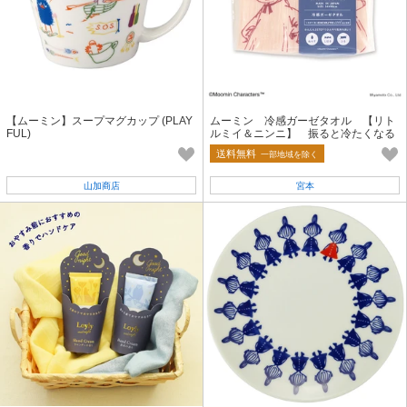
【ムーミン】スープマグカップ (PLAY
ムーミン 冷感ガーゼタオル 【リト
FUL)
ルミイ＆ニンニ】 振ると冷たくなる
タオル 約34×90cm
送料無料
一部地域を除く
山加商店
宮本