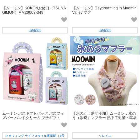
【ムーミン】KOKONお猪口（TSUNA
【ムーミン】Daydreaming in Moomin
GIMON）MM20003-349
Valley マグ
山加商店
山加商店
ムーミン バスギフトバッグ バスフィ
【氷のう！瞬間冷却】ムーミン：氷の
ズバー ハンドクリーム プチギフト
う（氷嚢）マフラー 熱中症対策・猛暑
対策・UVカット
ネオウィング ライフスタイル事業部（1号
ソレイユ