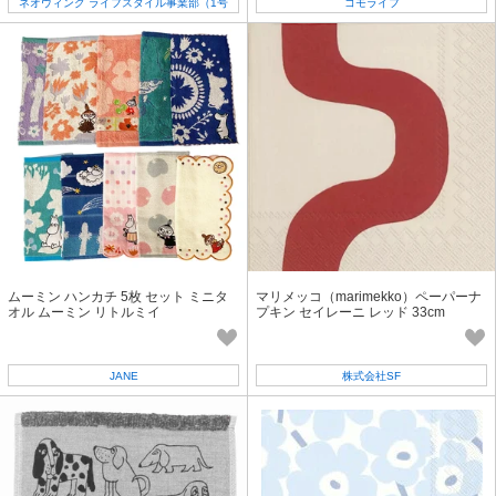
ネオウィング ライフスタイル事業部（1号
コモライフ
店）
ムーミン ハンカチ 5枚 セット ミニタ
マリメッコ（marimekko）ペーパーナ
オル ムーミン リトルミイ
プキン セイレーニ レッド 33cm
JANE
株式会社SF