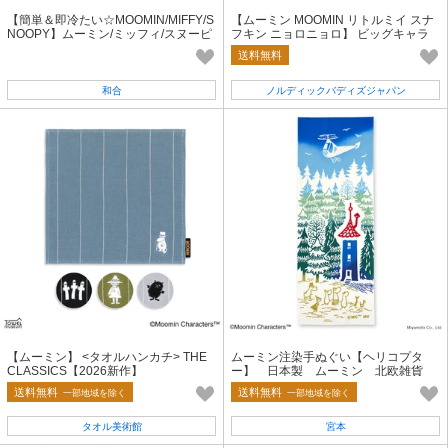
【簡単＆即冷たい☆MOOMIN/MIFFY/S
【ムーミン MOOMIN リトルミイ スナ
NOOPY】ムーミン/ミッフィ/スヌーピ
フキン ニョロニョロ】 ビッグキャラ
ー アイスバッグ
クター キーリング No4【人気商品】
送料無料
和合
ノルディックバディズジャパン
【ムーミン】 <タオルハンカチ> THE
ムーミン注染手ぬぐい【ヘリコプタ
CLASSICS【2026新作】
ー】 日本製 ムーミン 北欧雑貨
送料無料
送料無料
一部地域を除く
一部地域を除く
タオル美術館
宮本