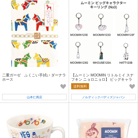
二重ガーゼ ふくこい手拭い ダーナラ
【ムーミン MOOMIN リトルミイ スナ
ホース
フキン ニョロニョロ】 ビッグキャラ
クター キーリング No3【人気商品】
送料無料
山本仁商店
ノルディックバディズジャパン