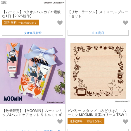
【ムーミン】 <タオルハンカチ> 素敵
【リサ・ラーソン】ストロール プレー
な1日【2026新作】
トセット
送料無料
一部地域を除く
タオル美術館
山加商店
【数量限定】【MOOMIN】ムーミン リ
ビバリー スタンプ いろどりはんこ ム
ップ&ハンドケアセット リトルミイ ギ
ーミン MOOMIN 果実のリース TSW-1
フト
65
送料無料
一部地域を除く