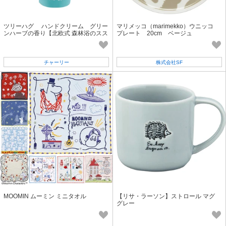
ツリーハグ ハンドクリーム グリー
マリメッコ（marimekko）ウニッコ
ンハーブの香り【北欧式 森林浴のスス
プレート 20cm ベージュ
メ】
チャーリー
株式会社SF
MOOMIN ムーミン ミニタオル
【リサ・ラーソン】ストロール マグ
グレー