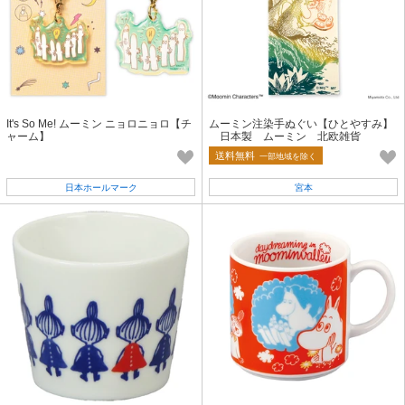
It's So Me! ムーミン ニョロニョロ【チ
ムーミン注染手ぬぐい【ひとやすみ】
ャーム】
日本製 ムーミン 北欧雑貨
送料無料
一部地域を除く
日本ホールマーク
宮本