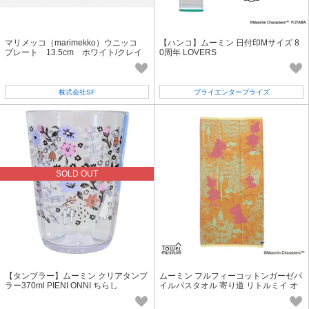
マリメッコ（marimekko）ウニッコ
【ハンコ】ムーミン 日付印Mサイズ 8
プレート 13.5cm ホワイト/クレイ
0周年 LOVERS
株式会社SF
ブライエンタープライズ
SOLD OUT
【タンブラー】ムーミン クリアタンブ
ムーミン フルフィーコットンガーゼパ
ラー370ml PIENI ONNI ちらし
イルバスタオル 寄り道 リトルミイ オ
レンジ