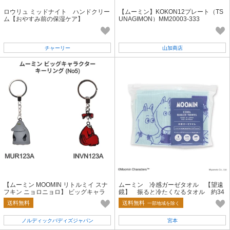
ロウリュ ミッドナイト ハンドクリー
【ムーミン】KOKON12プレート（TS
ム【おやすみ前の保湿ケア】
UNAGIMON）MM20003-333
チャーリー
山加商店
【ムーミン MOOMIN リトルミイ スナ
ムーミン 冷感ガーゼタオル 【望遠
フキン ニョロニョロ】 ビッグキャラ
鏡】 振ると冷たくなるタオル 約34
クター キーリング No5【人気商品】
×90cm
送料無料
送料無料
一部地域を除く
ノルディックバディズジャパン
宮本