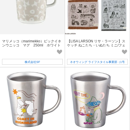
マリメッコ（marimekko）ピックイネ
【LISA LARSON リサ・ラーソン】ス
ンウニッコ マグ 250ml ホワイト
ケッチ ねこたち・いぬたち ミニ/フェ
／ストロー
イスタオル
株式会社SF
ネオウィング ライフスタイル事業部（1号
店）