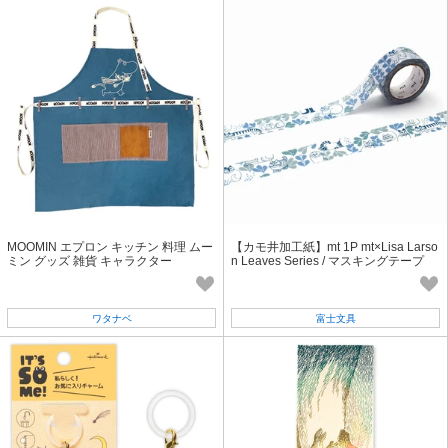
MOOMIN エプロン キッチン 料理 ムー
【カモ井加工紙】mt 1P mt×Lisa Larso
ミン グッズ 雑貨 キャラクター
n Leaves Series / マスキングテープ
ワタナベ
富士文具