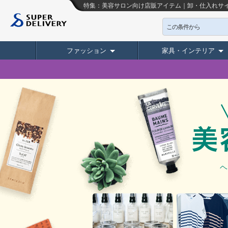
特集：美容サロン向け店販アイテム｜卸・仕入れサ
この条件から
ファッション
家具・インテリア
ヘ