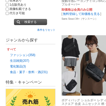
在庫あり
接触冷感レーヨンナイロンBIG
プルオーバー
1点販売あり
画像転載できる
卸価格は会員のみ公開
代引き可能
[
無料登録して卸価格を見る
]
Sans Souci 34+（サンスーシ）
検索する
条件をリセット
ジャンルから探す
すべて
ファッション(358)
生活雑貨(207)
電化製品(3)
食品・菓子・飲料・酒(231)
特集・キャンペーン
ボディバッグ ショルダー レディス
スクエア 合皮 ユニセックス 柄 