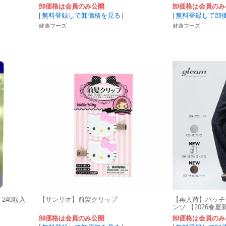
卸価格は会員のみ公開
卸価格は会員のみ
[
無料登録して卸価格を見る
]
[
無料登録して卸
健康フーズ
健康フーズ
 240粒入
【サンリオ】前髪クリップ
【再入荷】パッチ
ンツ 【2026春
卸価格は会員のみ公開
卸価格は会員のみ