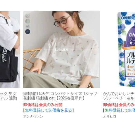
ック 男女
総刺繍*TC天竺 コンパクトサイズ Tシャツ
かんでおいしい
ュアル 通勤
花刺繍 猫刺繍 cat【2026春夏新作】
ブルーベリー＆ル
卸価格は会員のみ公開
卸価格は会員のみ
[
無料登録して卸価格を見る
]
[
無料登録して卸
アンナヴァン
オリヒロ