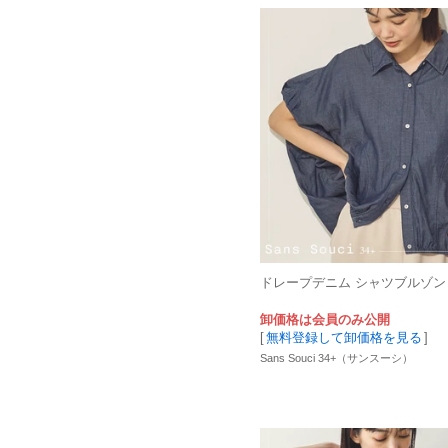
ドレープデニム シャツブルゾン
卸価格は会員のみ公開
[
無料登録して卸価格を見る
]
Sans Souci 34+（サンスーシ）