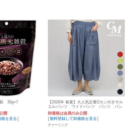
 30g×7
【2026年 春夏】大人気定番Dカン付きサル
エルパンツ ワイドパンツ パンツ パン
ツ パンツ ミセス 即納
公開
卸価格は会員のみ公開
価格を見る
]
[
無料登録して卸価格を見る
]
チャーミング