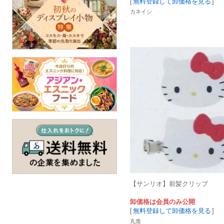
[
無料登録して卸価格を見る
]
カネイシ
【サンリオ】前髪クリップ
卸価格は会員のみ公開
[
無料登録して卸価格を見る
]
丸進