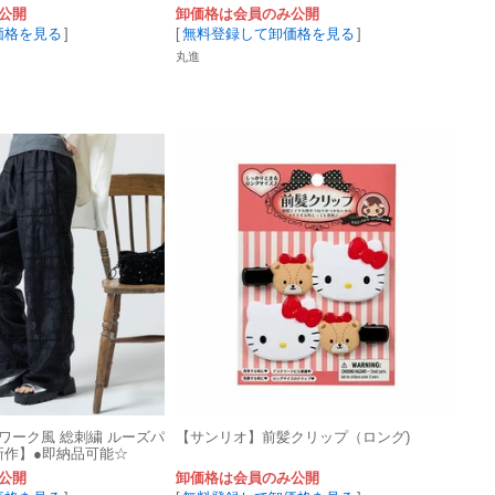
公開
卸価格は会員のみ公開
価格を見る
]
[
無料登録して卸価格を見る
]
丸進
ワーク風 総刺繍 ルーズパ
【サンリオ】前髪クリップ（ロング)
夏新作】●即納品可能☆
公開
卸価格は会員のみ公開