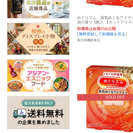
めぐりズム 蒸気めぐるアイマ
浴の香り 5枚入 【ホットアイマ
卸価格は会員のみ公開
[
無料登録して卸価格を見る
]
新日本機能食品
SOLD OUT