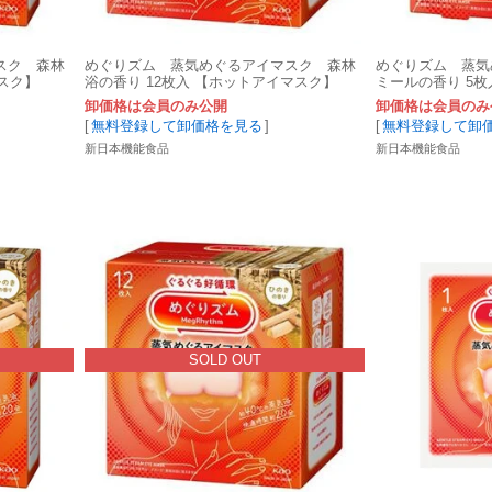
スク 森林
めぐりズム 蒸気めぐるアイマスク 森林
めぐりズム 蒸気
スク】
浴の香り 12枚入 【ホットアイマスク】
ミールの香り 5
卸価格は会員のみ公開
卸価格は会員のみ
[
無料登録して卸価格を見る
]
[
無料登録して卸
新日本機能食品
新日本機能食品
SOLD OUT