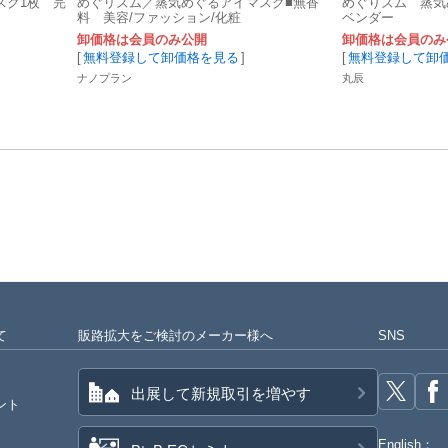
スク1枚 完
めぐリズム／蒸気めぐるアイマスク■無香
めぐりズム 蒸気
料 美容/ファッション/化粧
ベンダー
卸価格は会員のみ公開
卸価格は会員のみ
[
無料登録して卸価格を見る
]
[
無料登録して卸
ナノプラン
丸辰
て
販路拡大をご検討のメーカー様へ
SNS
出展して新規取引を増やす
ント
English：