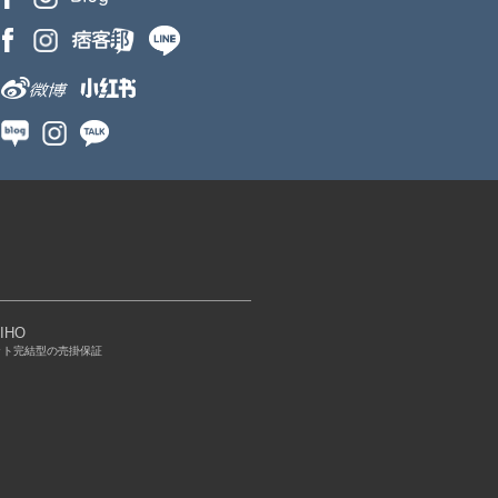
IHO
ット完結型の売掛保証