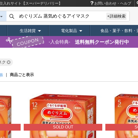
・仕入れサイト【スーパーデリバリー】
お問い合わせ・ヘルプ
+詳細検索
生活雑貨
電化製品
食品・菓子・飲料・
COUPON
送料無料クーポン発行中
入会特典
スク
商品ごと表示
示
SOLD OUT
S