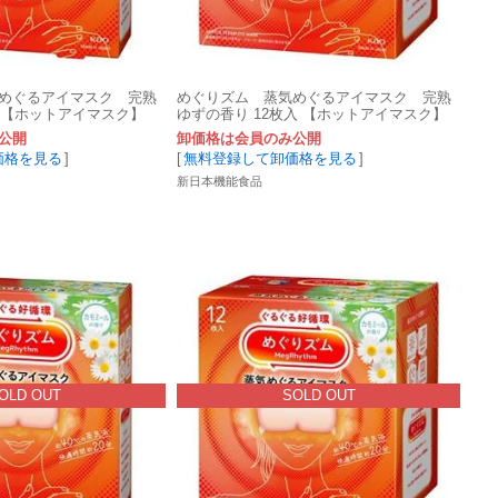
めぐるアイマスク 完熟
めぐりズム 蒸気めぐるアイマスク 完熟
入 【ホットアイマスク】
ゆずの香り 12枚入 【ホットアイマスク】
公開
卸価格は会員のみ公開
価格を見る
]
[
無料登録して卸価格を見る
]
新日本機能食品
OLD OUT
SOLD OUT