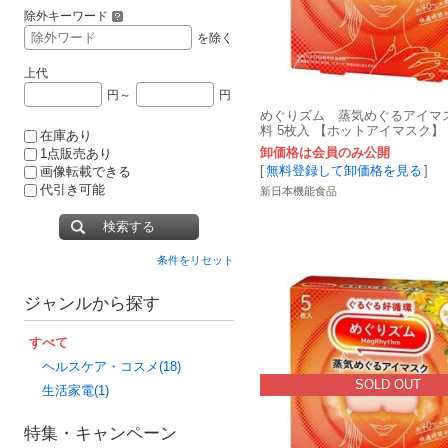
除外キーワード
を除く
上代
円～
円
めぐりズム 蒸気めぐるアイマ
料 5枚入 【ホットアイマスク】
在庫あり
卸価格は会員のみ公開
1点販売あり
[
無料登録して卸価格を見る
]
画像転載できる
代引き可能
新日本機能食品
検索する
条件をリセット
ジャンルから探す
すべて
ヘルスケア・コスメ(18)
SOLD OUT
生活家電(1)
特集・キャンペーン