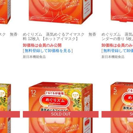
スク 無香
めぐりズム 蒸気めぐるアイマスク 無香
めぐりズム 蒸気
料 12枚入 【ホットアイマスク】
ンダーの香り 5
卸価格は会員のみ公開
卸価格は会員のみ
[
無料登録して卸価格を見る
]
[
無料登録して卸
新日本機能食品
新日本機能食品
SOLD OUT
S