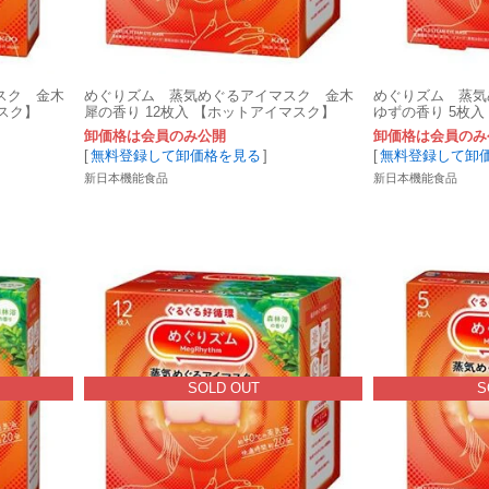
スク 金木
めぐりズム 蒸気めぐるアイマスク 金木
めぐりズム 蒸気
スク】
犀の香り 12枚入 【ホットアイマスク】
ゆずの香り 5枚
卸価格は会員のみ公開
卸価格は会員のみ
[
無料登録して卸価格を見る
]
[
無料登録して卸
新日本機能食品
新日本機能食品
SOLD OUT
S