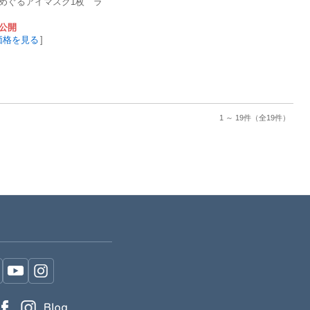
めぐるアイマスク1枚 ラ
公開
価格を見る
]
1 ～ 19件
（全19件）