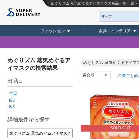
めぐりズム 蒸気めぐるアイマスクの商品一覧 ｜卸
すべて
ファッション
家具・インテリア
めぐりズム 蒸気めぐるア
めぐりズム 蒸気めぐるアイマ
イマスクの検索結果
企業ごと表
出品日
本日
8/6
8/5
詳細条件から探す
SOLD OUT