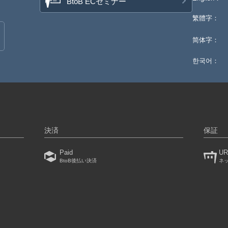
BtoB ECセミナー
繁體字：
简体字：
한국어：
決済
保証
Paid
UR
BtoB後払い決済
ネ
）