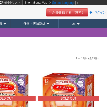
検討中リスト
International Ver.
Select Language
▼
会員登録する（無料）
ログイン
酒
什器・店舗資材
本
1 ～ 19件
（全19件）
OLD OUT
SOLD OUT