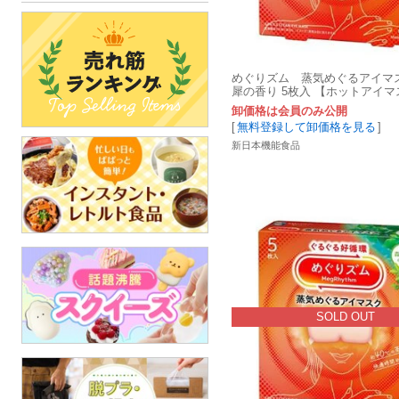
めぐりズム 蒸気めぐるアイマ
犀の香り 5枚入 【ホットアイマ
卸価格は会員のみ公開
[
無料登録して卸価格を見る
]
新日本機能食品
SOLD OUT