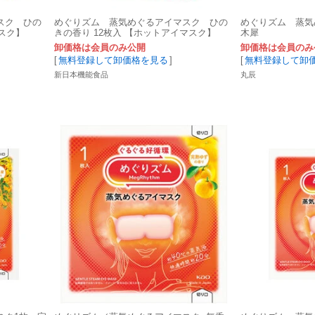
スク ひの
めぐりズム 蒸気めぐるアイマスク ひの
めぐりズム 蒸気
スク】
きの香り 12枚入 【ホットアイマスク】
木犀
卸価格は会員のみ公開
卸価格は会員のみ
[
無料登録して卸価格を見る
]
[
無料登録して卸
新日本機能食品
丸辰