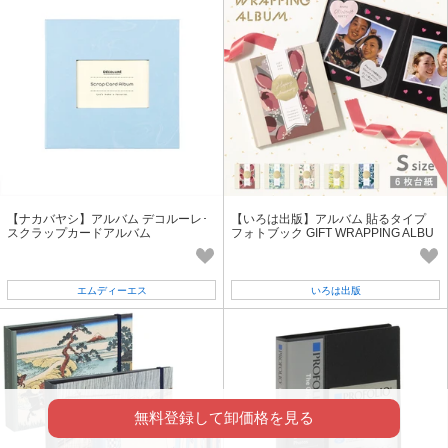
【ナカバヤシ】アルバム デコルーレ･
【いろは出版】アルバム 貼るタイプ
スクラップカードアルバム
フォトブック GIFT WRAPPING ALBU
M《Sサイズ》6枚台紙
エムディーエス
いろは出版
無料登録して卸価格を見る