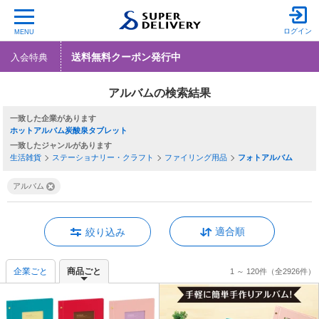
ログイン
MENU
送料無料クーポン発行中
入会特典
アルバムの検索結果
一致した企業
ホットアルバム炭酸泉タブレット
一致したジャンル
生活雑貨
ステーショナリー・クラフト
ファイリング用品
フォトアルバム
アルバム
適合順
絞り込み
企業ごと
商品ごと
1 ～ 120件
（全2926件）