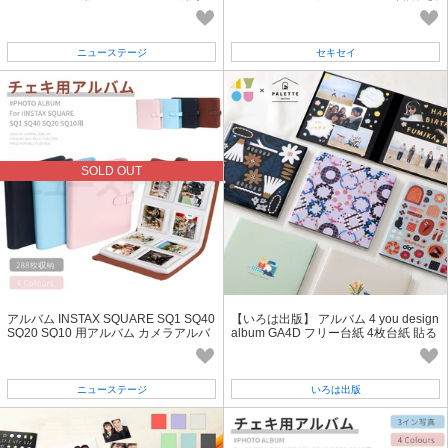
帳型チェキアルバム【J388】
入り
ニューステージ
セキセイ
SOLD OUT
アルバム INSTAX SQUARE SQ1 SQ40
【いろは出版】 アルバム 4 you design
SQ20 SQ10 用アルバム カメラアルバ
album GA4D フリー台紙 4枚台紙 貼る
ム【L011】
タイプ 寄せ書き 簡単 送別品
ニューステージ
いろは出版