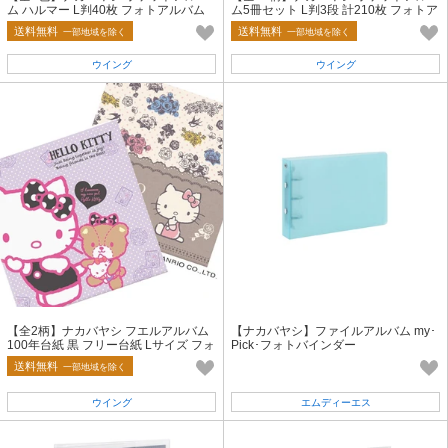
ム ハルマー L判40枚 フォトアルバム
ム5冊セット L判3段 計210枚 フォトア
ルバム
送料無料
送料無料
一部地域を除く
一部地域を除く
ウイング
ウイング
【全2柄】ナカバヤシ フエルアルバム
【ナカバヤシ】ファイルアルバム my･
100年台紙 黒 フリー台紙 Lサイズ フォ
Pick･フォトバインダー
トアルバム ハローキティ
送料無料
一部地域を除く
ウイング
エムディーエス