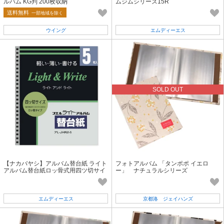
ルバム KG判 200枚収納
ムジムシリーズ15R
送料無料
一部地域を除く
ウイング
エムディーエス
SOLD OUT
【ナカバヤシ】アルバム替台紙 ライト
フォトアルバム 「タンポポ イエロ
アルバム替台紙ロッ骨式用四ツ切サイ
ー」 ナチュラルシリーズ
ズ5枚
エムディーエス
京都洛 ジェイハンズ