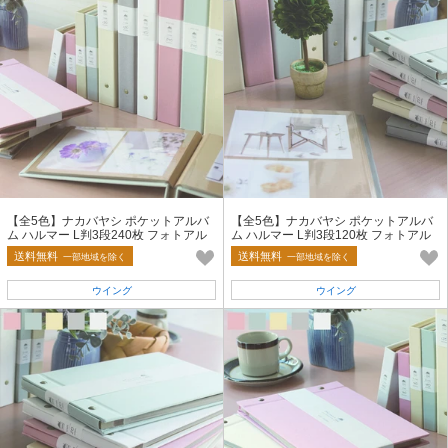
【全5色】ナカバヤシ ポケットアルバ
【全5色】ナカバヤシ ポケットアルバ
ム ハルマー L判3段240枚 フォトアル
ム ハルマー L判3段120枚 フォトアル
バム
バム
送料無料
送料無料
一部地域を除く
一部地域を除く
ウイング
ウイング