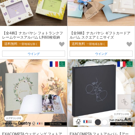
【全4柄】ナカバヤシ フォトランクフ
【全9柄】ナカバヤシ ギフトカードア
レームケースアルバム L判60枚収納
ルバム スクエアミニサイズ
送料無料
送料無料
一部地域を除く
一部地域を除く
ウイング
ウイング
EXACOMPTA ウェディング フォトア
EXACOMPTA フォトアルバム【アー