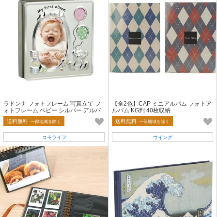
ラドンナ フォトフレーム 写真立て フ
【全2色】CAP ミニアルバム フォトア
ォトフレーム ベビー シルバー アルバ
ルバム KG判 40枚収納
ムフレーム(メモ付) AMB60-30
送料無料
送料無料
一部地域を除く
一部地域を除く
コモライフ
ウイング