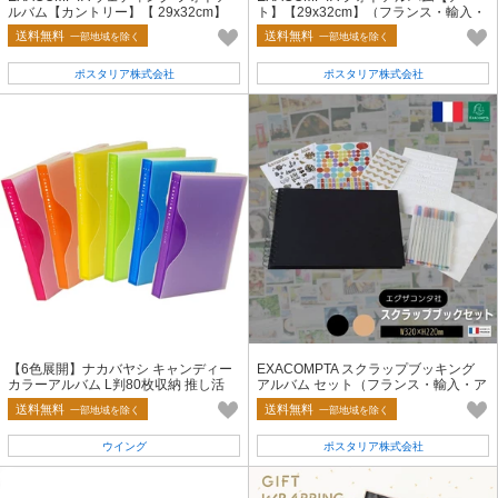
ルバム【カントリー】【 29x32cm】
ト】【29x32cm】（フランス・輸入・
（フランス・輸入・アルバム）
アルバム）
送料無料
送料無料
一部地域を除く
一部地域を除く
ポスタリア株式会社
ポスタリア株式会社
【6色展開】ナカバヤシ キャンディー
EXACOMPTA スクラップブッキング
カラーアルバム L判80枚収納 推し活
アルバム セット（フランス・輸入・ア
ルバム・スクラップ）
送料無料
送料無料
一部地域を除く
一部地域を除く
ウイング
ポスタリア株式会社