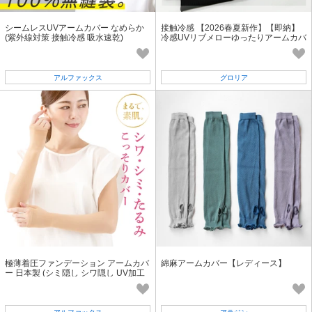
シームレスUVアームカバー なめらか
接触冷感 【2026春夏新作】【即納】
(紫外線対策 接触冷感 吸水速乾)
冷感UVリブメローゆったりアームカバ
ー メロウ UV対策
アルファックス
グロリア
極薄着圧ファンデーション アームカバ
綿麻アームカバー【レディース】
ー 日本製 (シミ隠し シワ隠し UV加工
紫外線対策 ベージュ シミ対策)