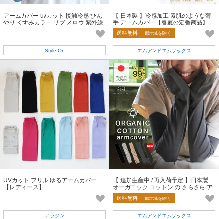
アームカバー uvカット 接触冷感 ひん
【 日本製 】冷感加工 素肌のような薄
やり くすみカラー リブ メロウ 紫外線
手 アームカバー【春夏の定番商品】
対策
送料無料
一部地域を除く
Style On
エムアンドエムソックス
UVカット フリル ゆるアームカバー
【 追加生産中 / 再入荷予定 】日本製
【レディース】
オーガニック コットン の さらさら ア
ームカバー【春夏の定番商品】
送料無料
一部地域を除く
アラジン
エムアンドエムソックス