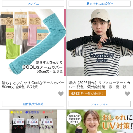
ソレイユ
桑メリヤス株式会社
濡らすとひんやり Coolなアームカバー
即納【2026新作】リブメローアームカ
50cm丈 全6色 UV対策
バー 配色 紫外線対策 春 夏 秋
指抜き アウトドア 日除け
送料無料
一部地域を除く
稲坂莫大小製造
ティムティム