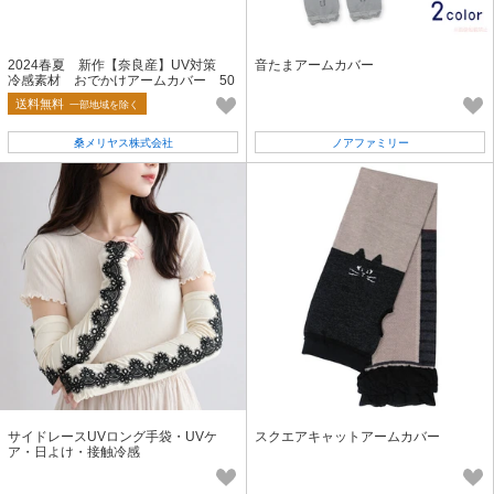
2024春夏 新作【奈良産】UV対策
音たまアームカバー
冷感素材 おでかけアームカバー 50
cm フロート木の実柄
送料無料
一部地域を除く
桑メリヤス株式会社
ノアファミリー
サイドレースUVロング手袋・UVケ
スクエアキャットアームカバー
ア・日よけ・接触冷感