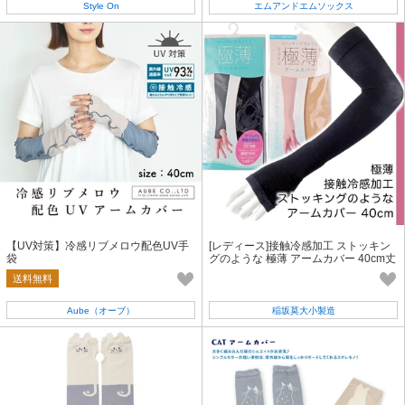
Style On
エムアンドエムソックス
【UV対策】冷感リブメロウ配色UV手
[レディース]接触冷感加工 ストッキン
袋
グのような 極薄 アームカバー 40cm丈
UV対策
送料無料
Aube（オーブ）
稲坂莫大小製造