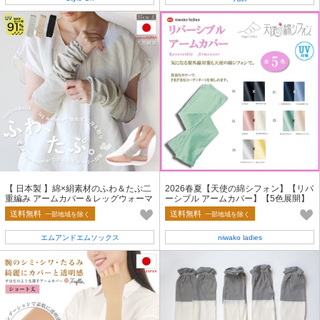
【 日本製 】綿×絹素材のふわ＆たぷ二
2026春夏【天使の綿シフォン】【リバ
重編み アームカバー＆レッグウォーマ
ーシブル アームカバー】【5色展開】
ー【春夏の定番商品】
＜UV対策＞
送料無料
送料無料
一部地域を除く
一部地域を除く
エムアンドエムソックス
niwako ladies