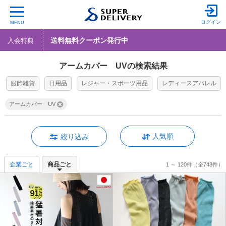
ログイン
MENU
送料無料クーポン発行中
入会特典
アームカバー UVの検索結果
服飾雑貨
日用品
レジャー・スポーツ用品
レディースアパレル
アームカバー UV
人気順
絞り込み
企業ごと
商品ごと
1 ～ 120件
（全748件）