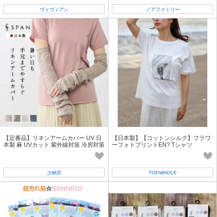
ヴィヴィアン
ノアファミリー
【定番品】リネンアームカバー UV 日
【日本製】【コットンシルク】フラワ
本製 麻 UVカット 紫外線対策 冷房対策
ーフォトプリントEN? Tシャツ
涼しい ユニセックス
少納言
TOPWHOLE