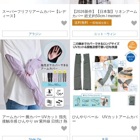
スーパーフリフリアームカバー【レデ
【2026新作】【日本製】リネンアーム
ィース】
カバー 総丈約50cm / memeri
送料無料
一部地域を除く
アラジン
ニット・ウィン
アームカバー 腕カバー UVカット 指先
ひんやりベール UVカットアームカバ
接触冷感 ひんやり uv 紫外線 日焼け 熱
ー
中症 対策
Style On
丸辰