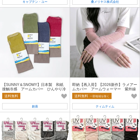
キャプテン・ユー
桑メリヤス株式会社
【SUNNY＆SNOWY】日本製 和紙
即納【再入荷】【2026新作】ラメアー
接触冷感 アームカバー ひんやり冷
ムカバー アームウォーマー 紫外線
感 紫外線対策 バイカラー
対策 グリッター シアー 夏小物
送料無料
送料無料
一部地域を除く
創喜
ティムティム