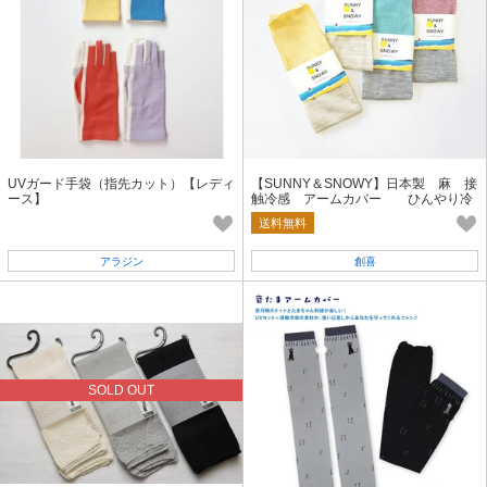
UVガード手袋（指先カット）【レディ
【SUNNY＆SNOWY】日本製 麻 接
ース】
触冷感 アームカバー ひんやり冷
感 紫外線対策 バイカラー
送料無料
アラジン
創喜
SOLD OUT