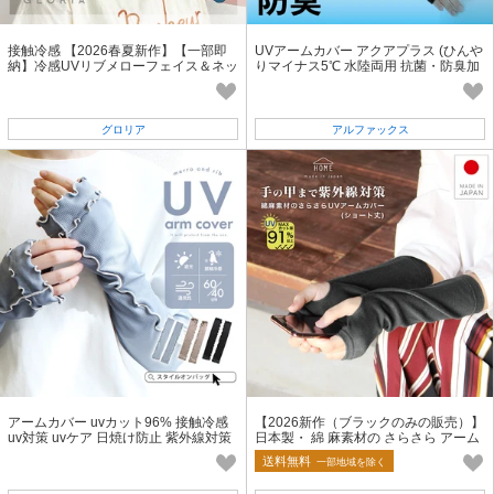
接触冷感 【2026春夏新作】【一部即
UVアームカバー アクアプラス (ひんや
納】冷感UVリブメローフェイス＆ネッ
りマイナス5℃ 水陸両用 抗菌・防臭加
クカバー UVカット メロウ 配色
工)
グロリア
アルファックス
アームカバー uvカット96% 接触冷感
【2026新作（ブラックのみの販売）】
uv対策 uvケア 日焼け防止 紫外線対策
日本製・ 綿 麻素材の さらさら アーム
ロング丈 40cm
カバー（ ショート丈）【HOME】
送料無料
一部地域を除く