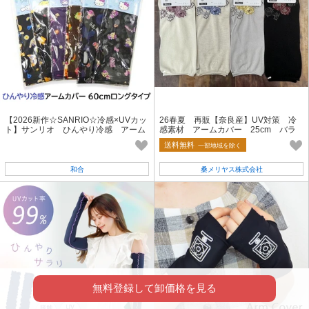
【2026新作☆SANRIO☆冷感×UVカッ
26春夏 再販【奈良産】UV対策 冷
ト】サンリオ ひんやり冷感 アーム
感素材 アームカバー 25cm バラ
カバー 60cmロングタイプ
送料無料
一部地域を除く
和合
桑メリヤス株式会社
無料登録して卸価格を見る