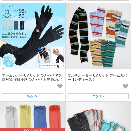
アームカバー UVカット ひんやり 紫外
マルチボーダー UVカット アームカバ
線対策 接触冷感 ひんやり 遮光 腕カバ
ー【レディース】
ー
Style On
アラジン