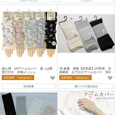
アルファックス
アラジン
婦人用 UVアームカバー 葉っぱ柄
26 春夏 再販【奈良産】UV対策 冷
指穴付き 内側メッシュ
感素材 おでかけアームカバー 50c
m 総花柄
送料無料
送料無料
一部地域を除く
一部地域を除く
松村商事
桑メリヤス株式会社