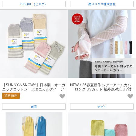
BISQUE（ビスク）
桑メリヤス株式会社
【SUNNY＆SNOWY】日本製 オーガ
NEW！26春夏新作 シアーアームカバ
ニックコットン ボタニカルダイ ア
ー ロング UVカット 紫外線対策 UV対
ームカバー 接触冷感 紫外線対策
策 レディース 透け感 SS
送料無料
創喜
デビイ