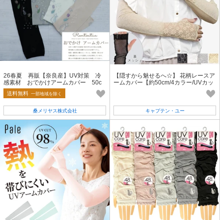
26春夏 再販【奈良産】UV対策 冷
【隠すから魅せるへ☆】 花柄レースア
感素材 おでかけアームカバー 50c
ームカバー【約50cm/4カラー/UVカッ
m 線書き ネコ
ト機能/スマホ操作OK】
送料無料
一部地域を除く
桑メリヤス株式会社
キャプテン・ユー