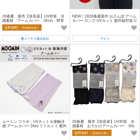
26春夏 新作【奈良産】UV対策 冷
NEW！2026春夏新作 おさんぽ アーム
感素材 アームカバー 35cm 野草
カバー ロング UVカット 紫外線対策 U
柄
V対策 北欧 柄 SS
送料無料
一部地域を除く
桑メリヤス株式会社
デビイ
ムーミン コラボ：UVカット＆接触冷
26春夏 新作【奈良産】UV対策 冷
感 アームカバー 26ss リトルミイ 紫外
感素材 おでかけアームカバー 50c
線・日焼け・熱中症対策
m モダン花柄
送料無料
一部地域を除く