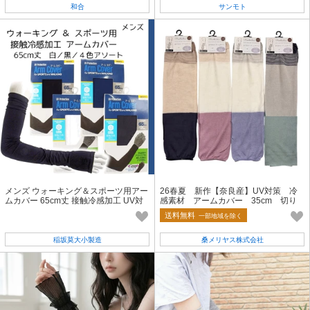
和合
サンモト
メンズ ウォーキング＆スポーツ用アー
26春夏 新作【奈良産】UV対策 冷
ムカバー 65cm丈 接触冷感加工 UV対
感素材 アームカバー 35cm 切り
策
替え柄
送料無料
一部地域を除く
稲坂莫大小製造
桑メリヤス株式会社