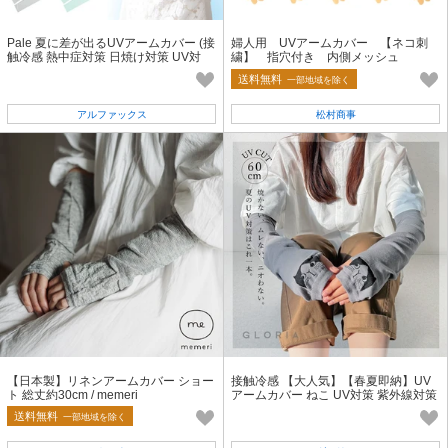
Pale 夏に差が出るUVアームカバー (接
婦人用 UVアームカバー 【ネコ刺
触冷感 熱中症対策 日焼け対策 UV対
繍】 指穴付き 内側メッシュ
策)【2026年新作】
送料無料
一部地域を除く
アルファックス
松村商事
【日本製】リネンアームカバー ショー
接触冷感 【大人気】【春夏即納】UV
ト 総丈約30cm / memeri
アームカバー ねこ UV対策 紫外線対策
無地アームカバー
送料無料
一部地域を除く