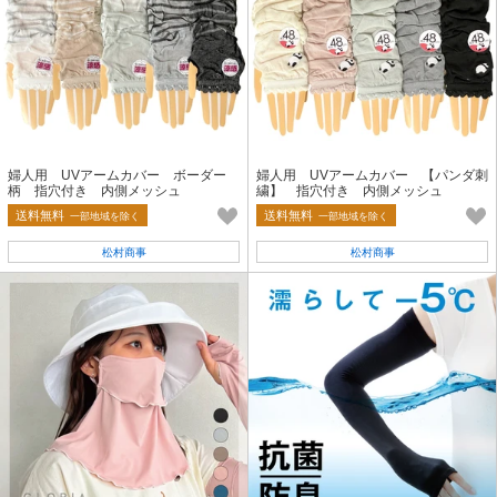
婦人用 UVアームカバー ボーダー
婦人用 UVアームカバー 【パンダ刺
柄 指穴付き 内側メッシュ
繍】 指穴付き 内側メッシュ
送料無料
送料無料
一部地域を除く
一部地域を除く
松村商事
松村商事