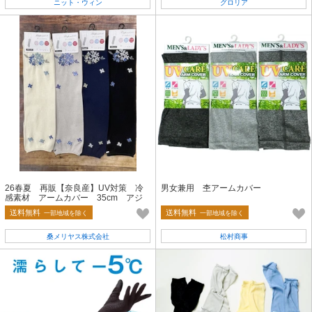
ニット・ウィン
グロリア
26春夏 再販【奈良産】UV対策 冷
男女兼用 杢アームカバー
感素材 アームカバー 35cm アジ
サイ
送料無料
送料無料
一部地域を除く
一部地域を除く
桑メリヤス株式会社
松村商事