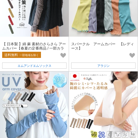
【 日本製 】綿 麻 素材のさらさら アー
スパークル アームカバー 【レディ
ムカバー【春夏の定番商品 / 一部カラ
ース】
ー 完売】
送料無料
一部地域を除く
エムアンドエムソックス
アラジン