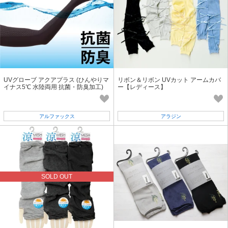
UVグローブ アクアプラス (ひんやりマ
リボン＆リボン UVカット アームカバ
イナス5℃ 水陸両用 抗菌・防臭加工)
ー【レディース】
アルファックス
アラジン
SOLD OUT