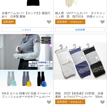
冷感アームカバー【ロング丈】親指穴
婦人用 UVアームカバー ダイヤメッ
あり 日本製 夏物
シュ柄 黒 指穴付き 内側メッシュ
送料無料
送料無料
一部地域を除く
レガルト
松村商事
SALE セール 特価 UV 冷感 クールヘイ
再販 2025【奈良産】UV対策 冷感
ブン／ジェルポーチ付きアームカバー
素材 おでかけアームカバー 50cm
小花ライン柄
送料無料
一部地域を除く