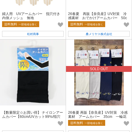
婦人用 UVアームカバー 指穴付き
26春夏 再販【奈良産】UV対策 冷
内側メッシュ 無地
感素材 おでかけアームカバー 50c
m ミモザ柄
送料無料
送料無料
一部地域を除く
一部地域を除く
松村商事
桑メリヤス株式会社
SOLD OUT
【数量限定☆お買い得】 ナイロンアー
26春夏 再販【奈良産】UV対策 冷感
ムカバー【60cm/UVカット99%/指穴
素材 アームカバー 35cm 一輪花
付き】
送料無料
一部地域を除く