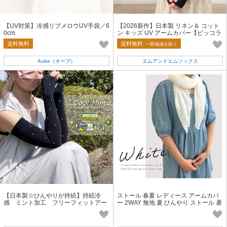
【UV対策】冷感リブメロウUV手袋／6
【2026新作】日本製 リネン＆ コット
0cm
ン キッズ UV アームカバー【ピッコラ
ラ】
送料無料
送料無料
一部地域を除く
Aube（オーブ）
エムアンドエムソックス
【日本製☆ひんやりが持続】持続冷
ストール 春夏 レディース アームカバ
感 ミント加工 フリーフィットアー
ー 2WAY 無地 夏 ひんやり ストール 暑
ムカバー
さ対策 冷感 UV対策