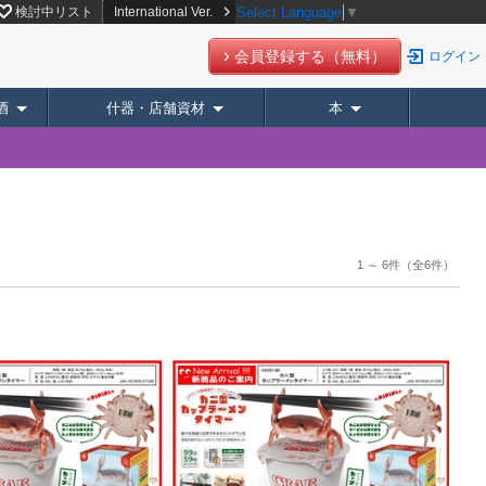
検討中リスト
International Ver.
Select Language
▼
会員登録する（無料）
ログイン
酒
什器・店舗資材
本
1 ～ 6件
（全6件）