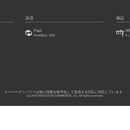
決済
保証
Paid
UR
BtoB後払い決済
ネ
）
スーパーデリバリーは個人情報を暗号化して送信するSSLに対応しています。
(C) 2024 RACCOON COMMERCE, Inc. All rights reserved.