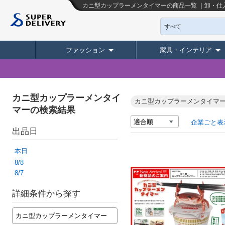
カニ型カップラーメンタイマーの商品一覧 ｜卸・仕
すべて
ファッション
家具・インテリア
カニ型カップラーメンタイ
カニ型カップラーメンタイマ
マーの検索結果
企業ごと表
出品日
本日
8/8
8/7
詳細条件から探す