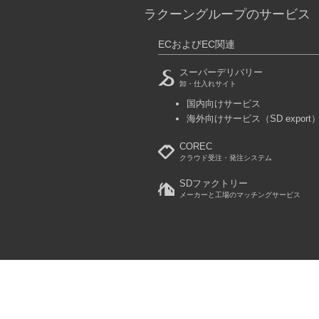
ラクーングループのサービス
ECおよびEC関連
スーパーデリバリー
卸・仕入れサイト
国内向けサービス
海外向けサービス
（SD export
COREC
クラウド受注・発注システム
SDファクトリー
メーカーと工場のマッチングサービス