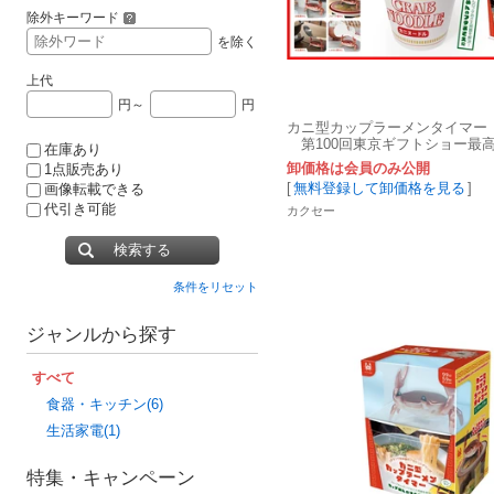
除外キーワード
を除く
上代
円～
円
カニ型カップラーメンタイマー H
第100回東京ギフトショー最
在庫あり
卸価格は会員のみ公開
1点販売あり
[
無料登録して卸価格を見る
]
画像転載できる
代引き可能
カクセー
検索する
条件をリセット
ジャンルから探す
すべて
食器・キッチン(6)
生活家電(1)
特集・キャンペーン