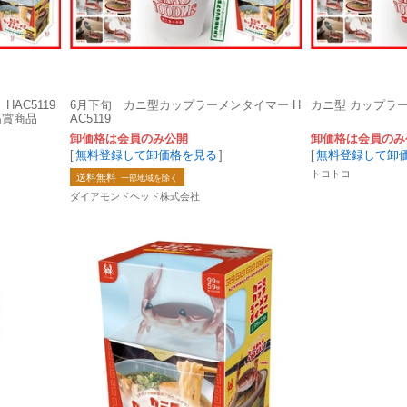
AC5119
6月下旬 カニ型カップラーメンタイマー H
カニ型 カップラ
高賞商品
AC5119
卸価格は会員のみ公開
卸価格は会員のみ
[
無料登録して卸価格を見る
]
[
無料登録して卸
トコトコ
送料無料
一部地域を除く
ダイアモンドヘッド株式会社