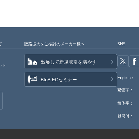
て
販路拡大をご検討のメーカー様へ
SNS
出展して新規取引を増やす
ント
English：
BtoB ECセミナー
繁體字：
简体字：
한국어：