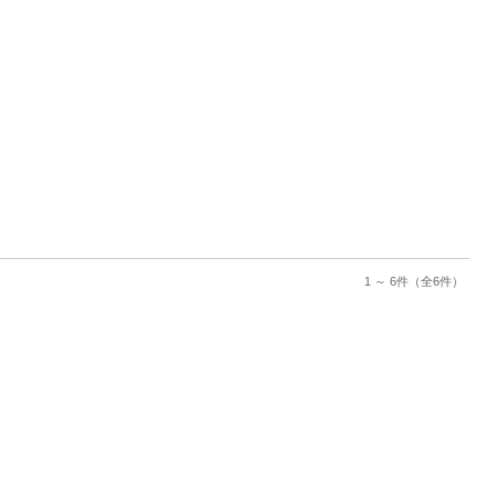
1 ～ 6件
（全6件）