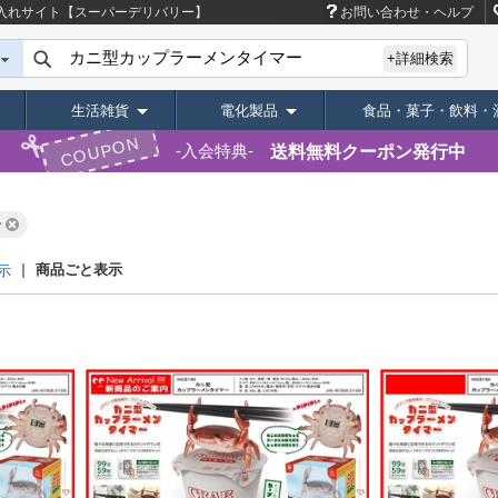
入れサイト【スーパーデリバリー】
お問い合わせ・ヘルプ
+詳細検索
生活雑貨
電化製品
食品・菓子・飲料・
COUPON
送料無料クーポン発行中
入会特典
ー
商品ごと表示
示