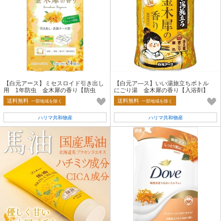
【白元アース】ミセスロイド引き出し
【白元ア—ス】いい湯旅立ちボトル
用 1年防虫 金木犀の香り【防虫
にごり湯 金木犀の香り【入浴剤】
剤】
送料無料
送料無料
一部地域を除く
一部地域を除く
ハリマ共和物産
ハリマ共和物産