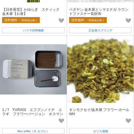
【日本香堂】かゆらぎ スティック
ベダヤン 金木犀とシマエナガ ラウン
金木犀【お香】
ドファスナー長財布
送料無料
送料無料
一部地域を除く
一部地域を除く
ハリマ共和物産
乙女座スプリング
1／f YURAGI エフブンノイチ ユ
キンモクセイ/金木犀 フラワー ホール
ラギ フラワーバージョン オスマン
WH
サス インセンス お香
Nez reflet（ネ ルフレ）
カリス成城