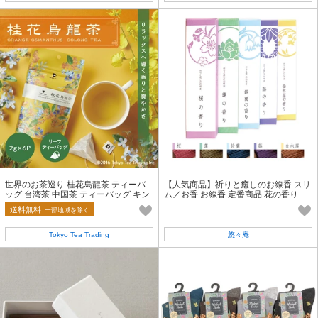
世界のお茶巡り 桂花烏龍茶 ティーバ
【人気商品】祈りと癒しのお線香 スリ
ッグ 台湾茶 中国茶 ティーバッグ キン
ム／お香 お線香 定番商品 花の香り
モクセイ 秋の香り
送料無料
一部地域を除く
Tokyo Tea Trading
悠々庵