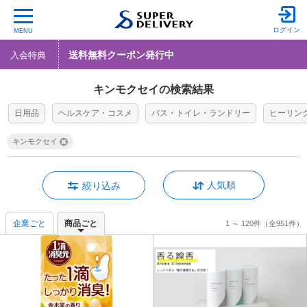
ログイン
MENU
送料無料クーポン発行中
入会特典
キンモクセイの検索結果
日用品
ヘルスケア・コスメ
バス・トイレ・ランドリー
ヒーリン
キンモクセイ
人気順
絞り込み
企業ごと
商品ごと
1 ～ 120件
（全951件）