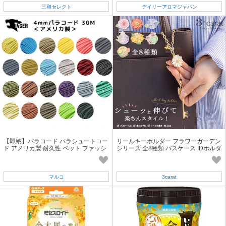
三和セレクト
デイリーアロマジャパン
【即納】パラコード パラシュートコー
リールキーホルダー フラワーガーデン
ド アメリカ製 耐久性 ペット ファッシ
シリーズ 全8種類 パスケース IDホルダ
ョン 推し活 2025
ー キーホルダー
マルコ
3carat