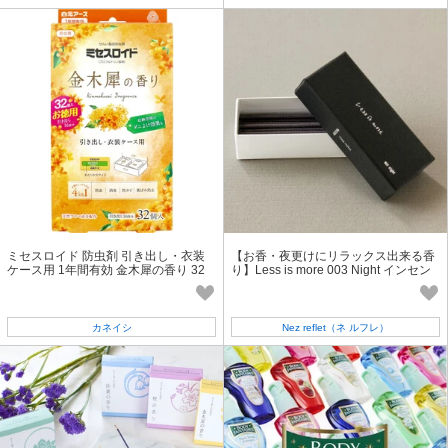
ミセスロイド 防虫剤 引き出し・衣装
【お香・夜更けにリラックス出来る香
ケース用 1年間有効 金木犀の香り 32
り】Less is more 003 Night インセン
個入
ス 秋 冬 ｷﾞﾌﾄ 雑貨
カネイシ
Nez reflet（ネ ルフレ）