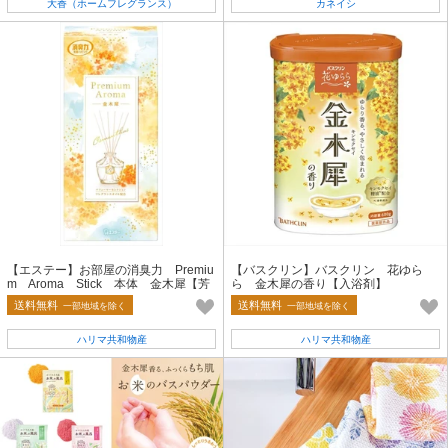
大香（ホームフレグランス）
カネイシ
【エステー】お部屋の消臭力 Premiu
【バスクリン】バスクリン 花ゆら
m Aroma Stick 本体 金木犀【芳
ら 金木犀の香り【入浴剤】
香剤・部屋用】
送料無料
送料無料
一部地域を除く
一部地域を除く
ハリマ共和物産
ハリマ共和物産