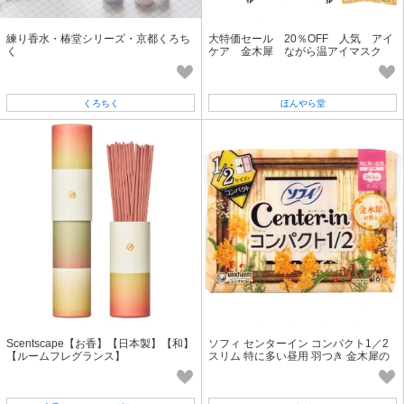
練り香水・椿堂シリーズ・京都くろち
大特価セール 20％OFF 人気 アイ
く
ケア 金木犀 ながら温アイマスク
くろちく
ほんやら堂
Scentscape【お香】【日本製】【和】
ソフィ センターイン コンパクト1／2
【ルームフレグランス】
スリム 特に多い昼用 羽つき 金木犀の
香り 16個入