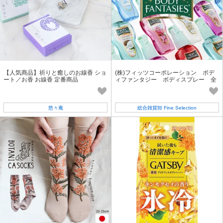
【人気商品】祈りと癒しのお線香 ショ
(株)フィッツコーポレーション ボデ
ート／お香 お線香 定番商品
ィファンタジー ボディスプレー 全
12種
悠々庵
総合雑貨卸 Fine Selection