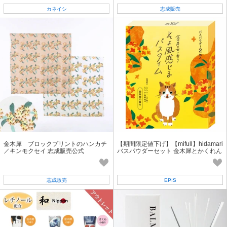
カネイシ
志成販売
金木犀 ブロックプリントのハンカチ
【期間限定値下げ】【mifull】hidamari
／キンモクセイ 志成販売公式
バスパウダーセット 金木犀とかくれん
ぼ／入浴剤 2包入 ギフト 猫
志成販売
EPIS