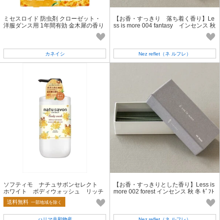
ミセスロイド 防虫剤 クローゼット・
【お香・すっきり 落ち着く香り】Le
洋服ダンス用 1年間有効 金木犀の香り
ss is more 004 fantasy インセンス 秋
4個入
冬 ｷﾞﾌﾄ 雑貨
カネイシ
Nez reflet（ネ ルフレ）
ソフティモ ナチュサボンセレクト
【お香・すっきりとした香り】Less is
ホワイト ボディウォッシュ リッチ
more 002 forest インセンス 秋 冬 ｷﾞﾌﾄ
モイスト 金木犀の香り
雑貨
送料無料
一部地域を除く
ハリマ共和物産
Nez reflet（ネ ルフレ）