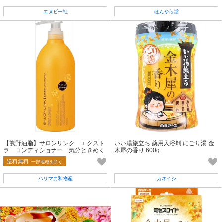
エヌビー社
ほんやら堂
【熊野油脂】サロンリンク エクスト
いい湯旅立ち 薬用入浴剤 にごり湯 金
ラ コンディショナー 気分ときめく
木犀の香り 600g
華やかな金木犀の香り
送料無料
一部地域を除く
ハリマ共和物産
カネイシ