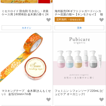
ミセスロイド 防虫剤 引き出し・衣装
海外販売OKギフトジャガードハンカ
ケース用 1年間有効 金木犀の香り 24
チ〜花屋の猫〜【キンモクセイ】 猫
個入×2個パック
刺繡
送料無料
一部地域を除く
カネイシ
宮本
マスキングテープ 金木犀(きんもくせ
フェミニン シフォンソープ 220mL [ピ
い) 金箔/15mm×7m巻
ュビケア オーガニック]