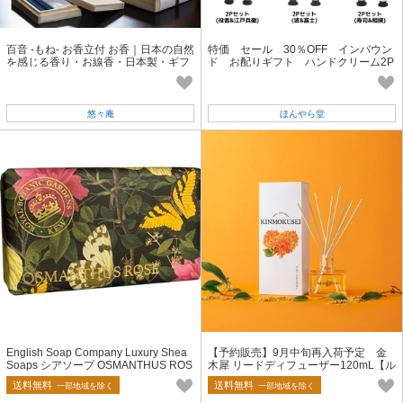
百音 -もね- お香立付 お香｜日本の自然
特価 セール 30％OFF インバウン
を感じる香り・お線香・日本製・ギフ
ド お配りギフト ハンドクリーム2P
ト・インバウンド
セット
悠々庵
ほんやら堂
English Soap Company Luxury Shea
【予約販売】9月中旬再入荷予定 金
Soaps シアソープ OSMANTHUS ROS
木犀 リードディフューザー120mL【ル
E オスマンサスローズ
ームフレグランス】
送料無料
送料無料
一部地域を除く
一部地域を除く