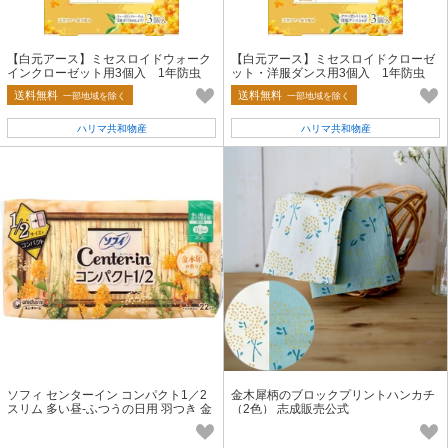
【白元アース】ミセスロイドウォーク
【白元アース】ミセスロイドクローゼ
インクローゼット用3個入 1年防虫
ット・洋服ダンス用3個入 1年防虫
金木犀の香り【防虫剤】
金木犀の香り【防虫剤】
送料無料
送料無料
一部地域を除く
一部地域を除く
ハリマ共和物産
ハリマ共和物産
ソフィ センターイン コンパクト1／2
金木犀柄のブロックプリントハンカチ
スリム 多い昼-ふつうの日用 羽つき 金
（2色） 志成販売公式
木犀の香り 22個入