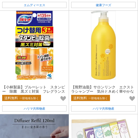
エムディーエス
健康フーズ
【小林製薬】ブルーレット スタンピ
【熊野油脂】サロンリンク エクスト
ー 除菌 黒ズミ対策 フレグランス
ラシャンプー 気分ときめく華やかな
キンモクセイ つけ替用
金木犀の香り【シャンプー】
送料無料
送料無料
一部地域を除く
一部地域を除く
ハリマ共和物産
ハリマ共和物産