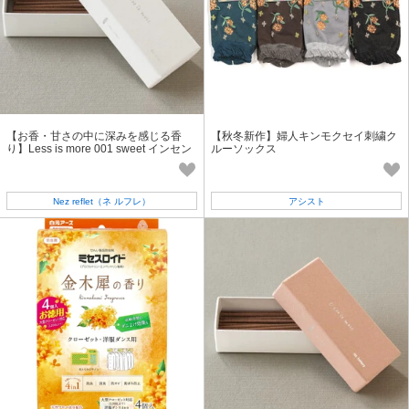
【お香・甘さの中に深みを感じる香
【秋冬新作】婦人キンモクセイ刺繍ク
り】Less is more 001 sweet インセン
ルーソックス
ス 秋 冬 ｷﾞﾌﾄ 雑貨
Nez reflet（ネ ルフレ）
アシスト