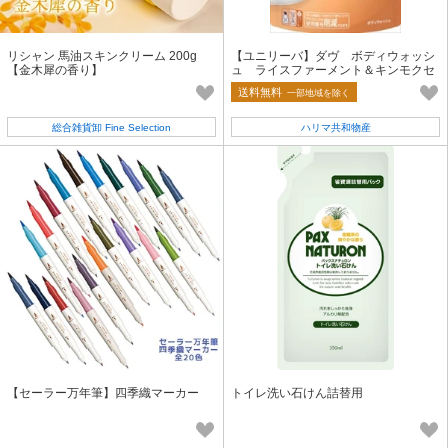
リシャン 馬油スキンクリーム 200g
【ユニリーバ】ダヴ ボディウォッシ
【金木犀の香り】
ュ ライスファーメント＆キンモクセ
イ つめかえ用【ボディソープ】
送料無料
一部地域を除く
総合雑貨卸 Fine Selection
ハリマ共和物産
【セーラー万年筆】四季織マーカー
トイレ洗い石けん詰替用