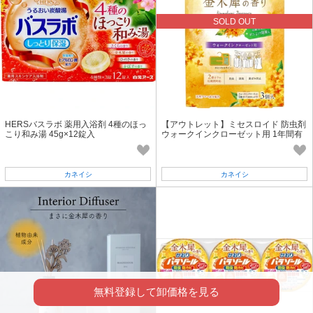
SOLD OUT
HERSバスラボ 薬用入浴剤 4種のほっ
【アウトレット】ミセスロイド 防虫剤
こり和み湯 45g×12錠入
ウォークインクローゼット用 1年間有
効 金木犀の香り 3個入
カネイシ
カネイシ
無料登録して卸価格を見る