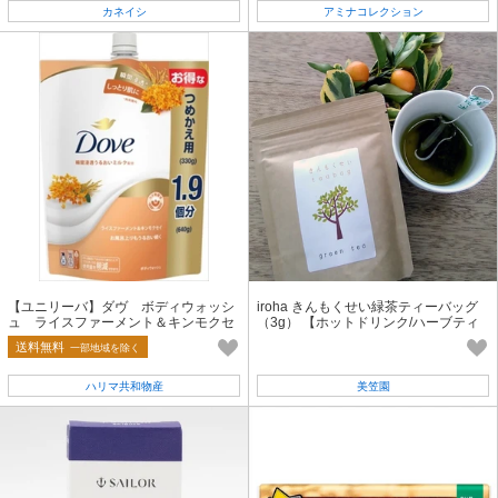
カネイシ
アミナコレクション
【ユニリーバ】ダヴ ボディウォッシ
iroha きんもくせい緑茶ティーバッグ
ュ ライスファーメント＆キンモクセ
（3g） 【ホットドリンク/ハーブティ
イ つめかえ用【ボディソープ】
ー/金木犀】
送料無料
一部地域を除く
ハリマ共和物産
美笠園