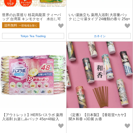
世界のお茶巡り 桂花烏龍茶 ティーバ
いい湯旅立ち 薬用入浴剤 大容量パッ
ッグ 台湾茶 キンモクセイ 水出し可
ク にごり湯タイプ 24種類の香り 25g×
72包入
送料無料
一部地域を除く
Tokyo Tea Trading
カネイシ
【アウトレット】HERSバスラボ 薬用
《定番》【日本製】【香彩堂×カヤ】
入浴剤 お楽しみパック 45g×48錠入
聞き和香 ○3D展 お香