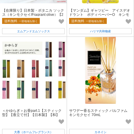
【在庫限り】日本製・ボタニカ ソック
【マンダム】ギャツビー アイスデオ
ス（キンモクセイ/Fragrant olive）【2
ドラント ボディペーパーO キンモ
025秋冬新作】
クセイの香り 徳用 医薬部外品
送料無料
送料無料
一部地域を除く
一部地域を除く
エムアンドエムソックス
ハリマ共和物産
＜かゆらぎ＞お香part.1【スティック
サワデー香るスティック パルファム
型】【香立て付】【日本製】【和】
キンモクセイ 70mL
大香（ホームフレグランス）
カネイシ