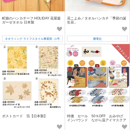
町娘のハンカチーフ HOLIDAY 花屋篇
花こよみ／タオルハンカチ「季節の誕
ガーゼタオル 日本製
生花」
ネオウィング ライフスタイル事業部（1号
勝竜社
店）
ポストカード 箔【日本製】
特価 セール 50％OFF おみやげ
インバウンド ながら温アイマスクア
ソート 6枚セット