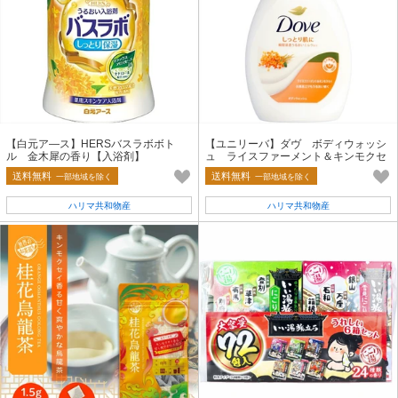
【白元ア—ス】HERSバスラボボト
【ユニリーバ】ダヴ ボディウォッシ
ル 金木犀の香り【入浴剤】
ュ ライスファーメント＆キンモクセ
イ【ボディソープ】
送料無料
送料無料
一部地域を除く
一部地域を除く
ハリマ共和物産
ハリマ共和物産