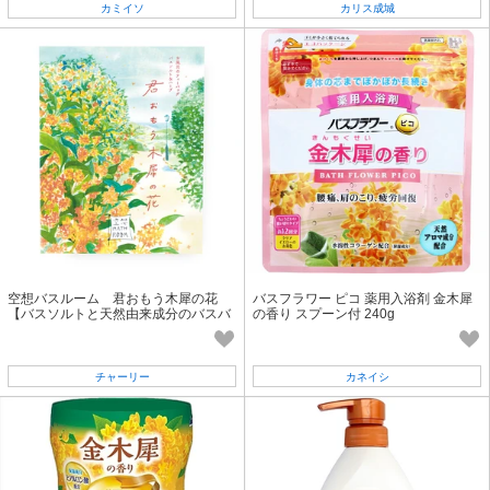
カミイソ
カリス成城
空想バスルーム 君おもう木犀の花
バスフラワー ピコ 薬用入浴剤 金木犀
【バスソルトと天然由来成分のバスバ
の香り スプーン付 240g
ッグ】金木犀
チャーリー
カネイシ