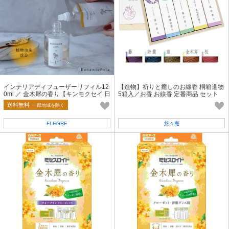
インテリアディフューザーリフィル12
【進物】祈りと癒しのお線香 桐箱進物
0ml ／ 金木犀の香り【キンモクセイ 日
5箱入／お香 お線香 定番商品 セット
本製 詰め替え osmanthus】
送料無料
一部地域を除く
FLEGRE
悠々庵