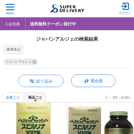
ログイン
MENU
送料無料クーポン発行中
入会特典
ジャパンアルジェの検索結果
健康食品
ジャパンアルジェ
適合順
絞り込み
企業ごと
商品ごと
1 ～ 3件
（全3件）