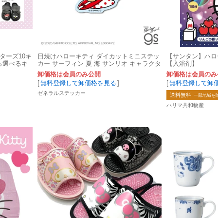
クターズ10キ
日焼けハローキティ ダイカットミニステッ
【サンタン】ハロ
ら選べるキ
カー サーフィン 夏 海 サンリオ キャラクタ
【入浴剤】
ー グッズ SAN170
卸価格は会員のみ公開
卸価格は会員のみ
[
無料登録して卸価格を見る
]
[
無料登録して卸
ゼネラルステッカー
送料無料
一部地域を
ハリマ共和物産