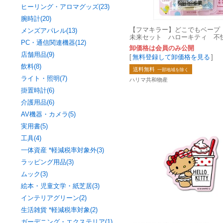
ヒーリング・アロマグッズ(23)
腕時計(20)
【フマキラー】どこでもベープ
メンズアパレル(13)
未来セット ハローキティ 不
PC・通信関連機器(12)
【殺虫剤・ハエ・蚊】
卸価格は会員のみ公開
店舗用品(9)
[
無料登録して卸価格を見る
]
飲料(8)
送料無料
一部地域を除く
ライト・照明(7)
ハリマ共和物産
掛置時計(6)
介護用品(6)
AV機器・カメラ(5)
実用書(5)
工具(4)
一体資産 *軽減税率対象外(3)
ラッピング用品(3)
ムック(3)
絵本・児童文学・紙芝居(3)
インテリアグリーン(2)
生活雑貨 *軽減税率対象(2)
ガーデニング・エクステリア(1)