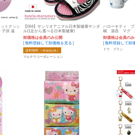
カットクッシ
【004】サンリオアニマル日本製健康サンダ
ハローキティ ブ
 子供 遠
ル(1足から選べる日本製健康)
碗 湯呑 マグ 
卸価格は会員のみ公開
卸価格は会員のみ
[
無料登録して卸価格を見る
]
[
無料登録して卸
ドウ プラン
送料無料
一部地域を除く
マルチウコーポレーション