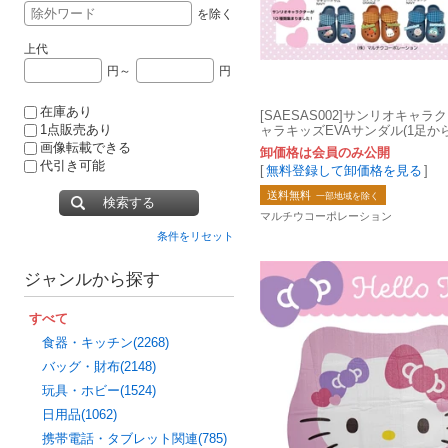
を除く
上代
円～
円
在庫あり
[SAESAS002]サンリオキャラ
1点販売あり
ャラキッズEVAサンダル(1足か
ッズサンダル)
画像転載できる
卸価格は会員のみ公開
代引き可能
[
無料登録して卸価格を見る
]
送料無料
一部地域を除く
検索する
マルチウコーポレーション
条件をリセット
ジャンルから探す
すべて
食器・キッチン(2268)
バッグ・財布(2148)
玩具・ホビー(1524)
日用品(1062)
携帯電話・タブレット関連(785)