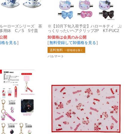
ルーローズシリーズ 茶
※【10月下旬入荷予定】ハローキティ ぷ
多用鉢 C／S 5寸皿
っくりったいヘアクリップ2P KT-PUC2
公開
卸価格は会員のみ公開
価格を見る
]
[
無料登録して卸価格を見る
]
送料無料
一部地域を除く
パルマート