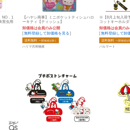
 NO．1
【ハヤシ商事】ミニポケットティシュハロ
※【8月上旬入荷
快害虫用
ーキティ【ティッシュ】
コットキーホルダー
卸価格は会員のみ公開
卸価格は会員のみ
[
無料登録して卸価格を見る
]
[
無料登録して卸
送料無料
送料無料
一部地域を除く
一部地域を
ハリマ共和物産
パルマート