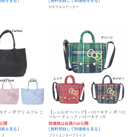
価格を見る
]
[
無料登録して卸価格を見る
]
ゼネラルステッカー
ティ IP.デリ.ルフル ニ
【ショルダーバッグ】ハローキティ IP.ベビ
ールー.チェック.ハローキティA
公開
卸価格は会員のみ公開
価格を見る
]
[
無料登録して卸価格を見る
]
イズ
ブライエンタープライズ