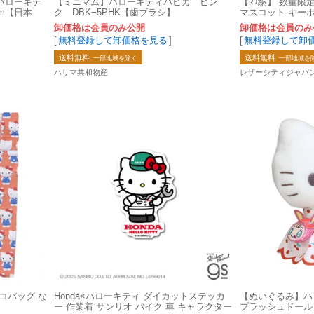
ハローキテ
【ミニマム】ハローキティハピカ ピン
【即納】 数量限定
cm【日本
ク DBK−5PHK【歯ブラシ】
マスコット キー
卸価格は会員のみ公開
卸価格は会員のみ
[
無料登録して卸価格を見る
]
[
無料登録して卸
送料無料
送料無料
一部地域を除く
一部地域を
ハリマ共和物産
レザーシティジャパ
コバッグ な
Honda×ハローキティ ダイカットステッカ
【ぬいぐるみ】ハロー
ー 作業着 サンリオ バイク 車 キャラクター
プラッシュドール