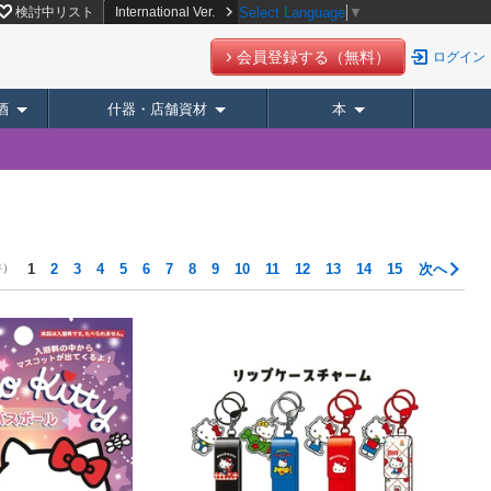
検討中リスト
International Ver.
Select Language
▼
会員登録する（無料）
ログイン
酒
什器・店舗資材
本
件）
1
2
3
4
5
6
7
8
9
10
11
12
13
14
15
次へ