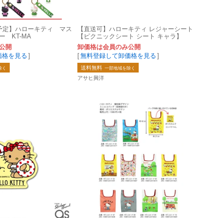
予定】ハローキティ マス
【直送可】ハローキティ レジャーシート
 KT-MA
【ピクニックシート シート キャラ】
公開
卸価格は会員のみ公開
価格を見る
]
[
無料登録して卸価格を見る
]
送料無料
除く
一部地域を除く
アサヒ興洋