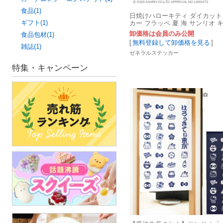
食品(1)
日焼けハローキティ ダイカッ
ギフト(1)
カー フラッペ 夏 海 サンリオ 
グッズ SAN171
卸価格は会員のみ公開
食品包材(1)
[
無料登録して卸価格を見る
]
雑誌(1)
ゼネラルステッカー
特集・キャンペーン