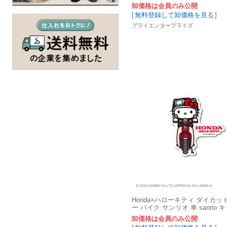
卸価格は会員のみ公開
[
無料登録して卸価格を見る
]
ブライエンタープライズ
Honda×ハローキティ ダイカ
ー バイク サンリオ 車 sanrio
グッズ LCS1720
卸価格は会員のみ公開