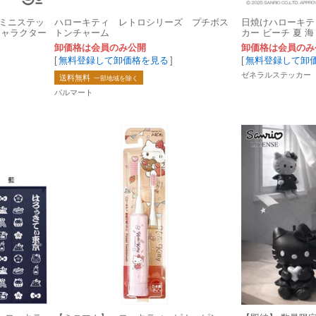
トミニステッ
ハローキティ レトロシリーズ プチボス
日焼けハローキテ
キャラクター
トンチャーム
カー ビーチ 夏 
グッズ SAN169
卸価格は会員のみ公開
卸価格は会員のみ
[
無料登録して卸価格を見る
]
[
無料登録して卸
ゼネラルステッカー
送料無料
一部地域を除く
パルマート