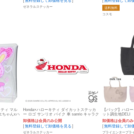
[
無料登録して卸価格を見る
]
[
無料登録して卸
ゼネラルステッカー
送料無料
コスモ
ティ マル
Honda×ハローキティ ダイカットステッカ
【バッグ】ハローキ
エちゃんxハ
ー ロゴ サンリオ バイク 車 sanrio キャラク
ット調生地DELI
ター グッズ LCS1721
卸価格は会員のみ公開
卸価格は会員のみ
[
無料登録して卸価格を見る
]
[
無料登録して卸
ゼネラルステッカー
ブライエンタープラ