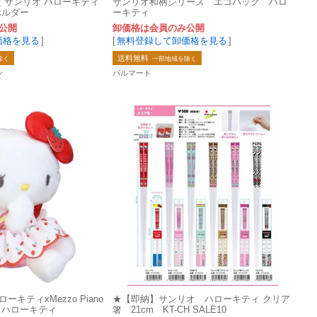
 サンリオ ハローキティ
サンリオ和柄シリーズ エコバック ハロ
ホルダー
ーキティ
公開
卸価格は会員のみ公開
価格を見る
]
[
無料登録して卸価格を見る
]
送料無料
除く
一部地域を除く
ン
パルマート
キティxMezzo Piano
★【即納】サンリオ ハローキティ クリア
 ハローキティ
箸 21cm KT-CH SALE10