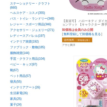
ステーショナリー・クラフト
(660)
ヘルスケア・コスメ(355)
バス・トイレ・ランドリー(348)
【直送可】 ハローキティ ダイ
レジャー・スポーツ用品(346)
ョンマット 【キャラクター 厚手
足】
卸価格は会員のみ公開
アクセサリー・ジュエリー(271)
[
無料登録して卸価格を見る
]
レディースアパレル(197)
送料無料
一部地域を除く
インテリア雑貨(192)
アサヒ興洋
ファブリック・敷物(185)
服飾雑貨(144)
手芸・クラフト用品(104)
ベビー・キッズ(97)
靴(67)
ペット用品(57)
寝具(55)
インテリアアート(26)
生活家電(26)
家具(25)
菓子(24)