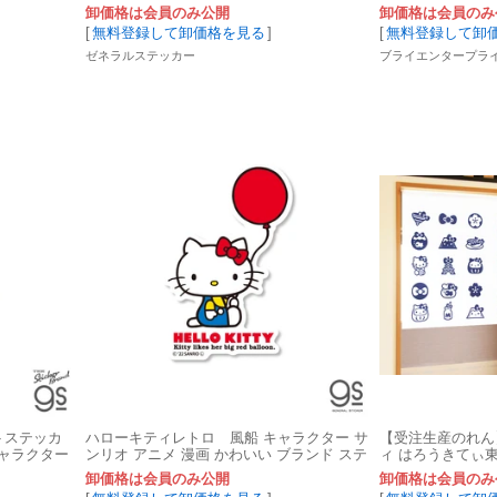
グッズ LCS1719
卸価格は会員のみ公開
卸価格は会員のみ
[
無料登録して卸価格を見る
]
[
無料登録して卸
ゼネラルステッカー
ブライエンタープラ
ットステッカ
ハローキティレトロ 風船 キャラクター サ
【受注生産のれん
 キャラクター
ンリオ アニメ 漫画 かわいい ブランド ステ
ィ はろうきてぃ東京
ッカー LCS-1523
製】コスモ
卸価格は会員のみ公開
卸価格は会員のみ