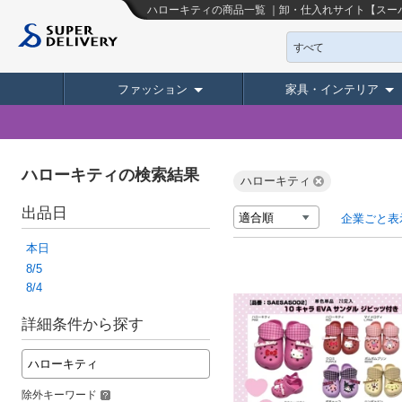
ハローキティの商品一覧 ｜卸・仕入れサイト【スー
すべて
ファッション
家具・インテリア
ハローキティの検索結果
ハローキティ
出品日
企業ごと表
本日
8/5
8/4
詳細条件から探す
除外キーワード