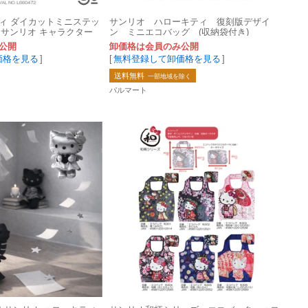
ィ ダイカットミニステッ
サンリオ ハローキティ 復刻版デザイ
海 サンリオ キャラクター
ン ミニエコバッグ (収納袋付き)
公開
卸価格は会員のみ公開
価格を見る
]
[
無料登録して卸価格を見る
]
送料無料
一部地域を除く
パルマート