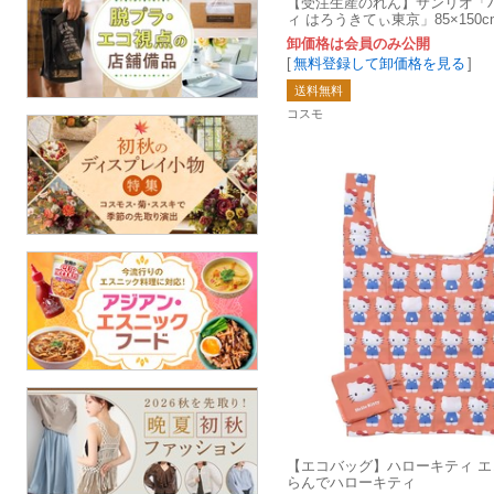
【受注生産のれん】サンリオ「
ィ はろうきてぃ東京」85×150
製】コスモ 目隠し
卸価格は会員のみ公開
[
無料登録して卸価格を見る
]
送料無料
コスモ
【エコバッグ】ハローキティ エ
らんでハローキティ