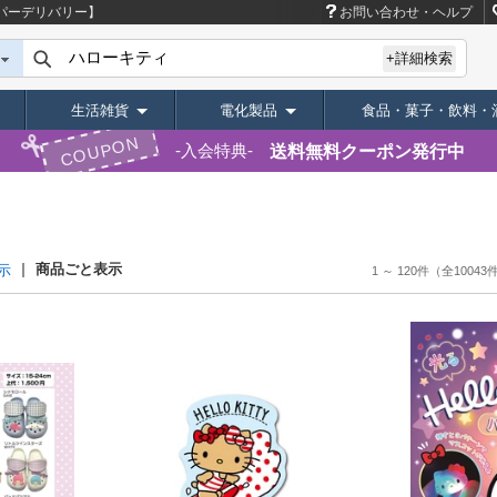
パーデリバリー】
お問い合わせ・ヘルプ
+詳細検索
生活雑貨
電化製品
食品・菓子・飲料・
COUPON
送料無料クーポン発行中
入会特典
商品ごと表示
示
1 ～ 120件
（全10043