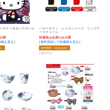
ーキティ光るバスボール
ハローキティ レトロシリーズ リップケ
ースチャーム
公開
卸価格は会員のみ公開
価格を見る
]
[
無料登録して卸価格を見る
]
送料無料
除く
一部地域を除く
パルマート