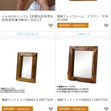
イルカのホイッスル【木製玩具/知育玩
廃材フォトフレーム ブラウン S 24
具/楽器/対象月齢36ヶ月以上】
071506
送料無料
一部地域を除く
プラントイジャパン
コモライフ
廃材ウッドミラーSW201 S 24077109
廃材ウッドミラーSW202 L 24077110
送料無料
送料無料
一部地域を除く
一部地域を除く