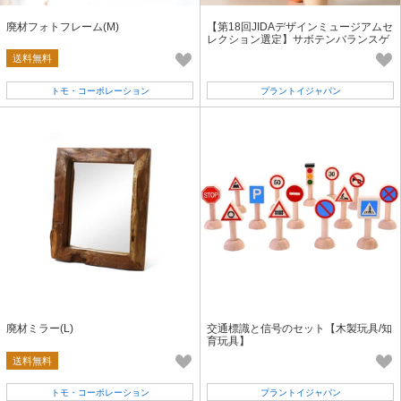
廃材フォトフレーム(M)
【第18回JIDAデザインミュージアムセ
レクション選定】サボテンバランスゲ
ーム【対象月齢36ヶ月以上】
送料無料
トモ・コーポレーション
プラントイジャパン
廃材ミラー(L)
交通標識と信号のセット【木製玩具/知
育玩具】
送料無料
トモ・コーポレーション
プラントイジャパン