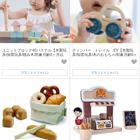
ユニットブロック40パステル【木製玩
ティンバー トレイル EV【木製玩
具/知育玩具/積み木/対象月齢0ヶ月以
具/知育玩具/木のおもちゃ/対象月齢6ヶ
上】
月以上】
プラントイジャパン
プラントイジャパン