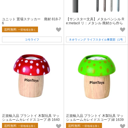
ユニット 置場ステッカー 廃材 818-7
【サンスター文具】メタルペンシル R
6
e:metacil リ：メタシル 廃材から作ら
れた金属鉛筆 アップサイクル
送料無料
一部地域を除く
コモライフ
ネオウィング ライフスタイル事業部（1号
店）
正規輸入品 プラントイ 木製玩具 マッ
正規輸入品 プラントイ 木製玩具 マッ
シュルームカレイドスコープ 赤 1640
シュルームカレイドスコープ 緑 1639
送料無料
送料無料
一部地域を除く
一部地域を除く