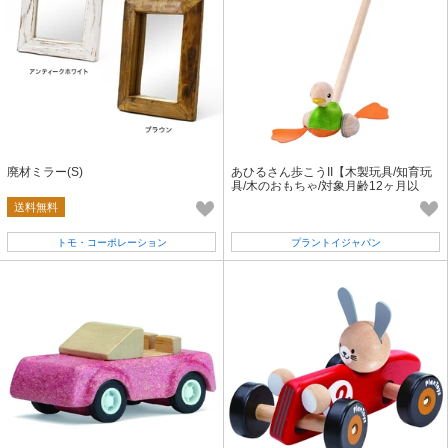
廃材ミラー(S)
あひるさん歩こうII【木製玩具/知育玩
具/木のおもちゃ/対象月齢12ヶ月以
上】
送料無料
トモ・コーポレーション
プラントイジャパン