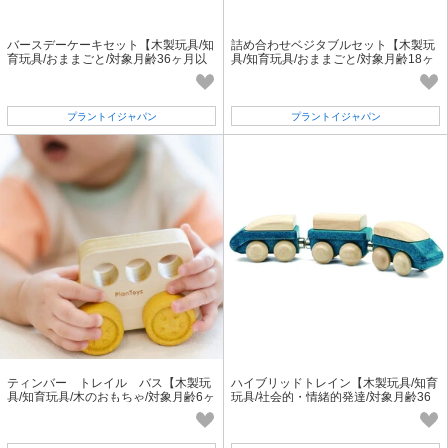
バースデーケーキセット【木製玩具/知
詰め合わせベジタブルセット【木製玩
育玩具/おままごと/対象月齢36ヶ月以
具/知育玩具/おままごと/対象月齢18ヶ
上】
月以上】
プラントイジャパン
プラントイジャパン
ティンバー トレイル バス【木製玩
ハイブリッドトレイン【木製玩具/知育
具/知育玩具/木のおもちゃ/対象月齢6ヶ
玩具/社会的・情緒的発達/対象月齢36
月以上】
ヶ月以上】