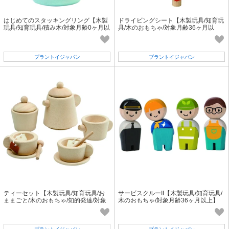
はじめてのスタッキングリング【木製
ドライビングシート【木製玩具/知育玩
玩具/知育玩具/積み木/対象月齢0ヶ月以
具/木のおもちゃ/対象月齢36ヶ月以
上】
上】
プラントイジャパン
プラントイジャパン
ティーセット【木製玩具/知育玩具/お
サービスクルーII【木製玩具/知育玩具/
ままごと/木のおもちゃ/知的発達/対象
木のおもちゃ/対象月齢36ヶ月以上】
月齢24ヶ月以上】