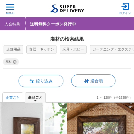
ログイン
MENU
送料無料クーポン発行中
入会特典
廃材の検索結果
店舗用品
食器・キッチン
玩具・ホビー
ガーデニング・エクステ
廃材
適合順
絞り込み
企業ごと
商品ごと
1 ～ 120件
（全1538件）