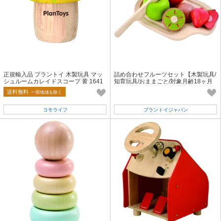
正規輸入品 プラントイ 木製玩具 マッ
詰め合わせフルーツセット【木製玩具/
シュルームカレイドスコープ 黄 1641
知育玩具/おままごと/対象月齢18ヶ月
以上】
送料無料
一部地域を除く
コモライフ
プラントイジャパン