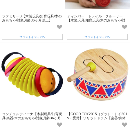
ファミリーB【木製玩具/知育玩具/木の
ティンバー トレイル クルーザー
おもちゃ/対象月齢36ヶ月以上】
【木製玩具/知育玩具/木のおもちゃ/対
象月齢6ヶ月以上】
プラントイジャパン
プラントイジャパン
コンチェルティーナ【木製玩具/知育玩
【GOOD TOY2015（グッド・トイ201
具/楽器/木のおもちゃ/対象月齢36ヶ月
5）受賞】ソリッドドラム【楽器/身体
以上】
的発達/対象月齢18ヶ月以上】