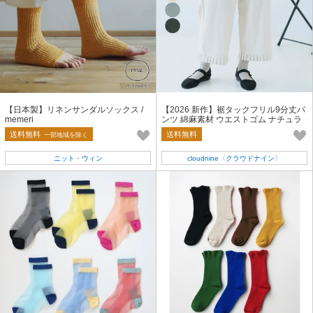
【日本製】リネンサンダルソックス /
【2026 新作】裾タックフリル9分丈パ
memeri
ンツ 綿麻素材 ウエストゴム ナチュラ
ルパンツ 重ね着にも◎
送料無料
送料無料
一部地域を除く
ニット・ウィン
cloudnine〈クラウドナイン〉