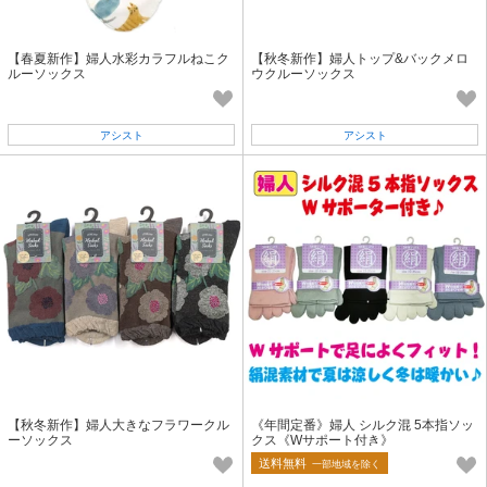
【春夏新作】婦人水彩カラフルねこク
【秋冬新作】婦人トップ&バックメロ
ルーソックス
ウクルーソックス
アシスト
アシスト
【秋冬新作】婦人大きなフラワークル
《年間定番》婦人 シルク混 5本指ソッ
ーソックス
クス《Wサポート付き》
送料無料
一部地域を除く