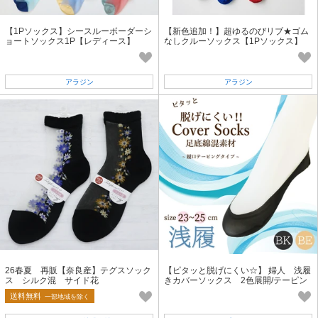
【1Pソックス】シースルーボーダーシ
【新色追加！】超ゆるのびリブ★ゴム
ョートソックス1P【レディース】
なしクルーソックス【1Pソックス】
【レディース＆メンズ】
アラジン
アラジン
26春夏 再販【奈良産】テグスソック
【ピタッと脱げにくい☆】 婦人 浅履
ス シルク混 サイド花
きカバーソックス 2色展開/テーピン
グ滑り止め付き
送料無料
一部地域を除く