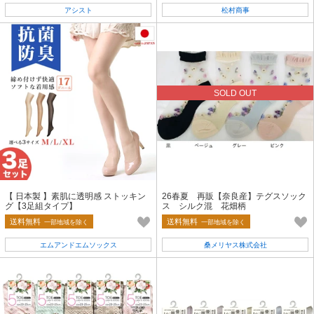
アシスト
松村商事
SOLD OUT
【 日本製 】素肌に透明感 ストッキン
26春夏 再販【奈良産】テグスソック
グ【3足組タイプ】
ス シルク混 花畑柄
送料無料
送料無料
一部地域を除く
一部地域を除く
エムアンドエムソックス
桑メリヤス株式会社