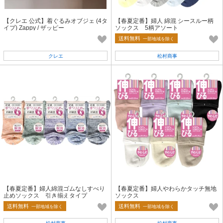
【クレエ 公式】着ぐるみオブジェ (4タ
【春夏定番】婦人 綿混 シースルー柄
イプ) Zappy / ザッピー
ソックス 5柄アソート
送料無料
一部地域を除く
クレエ
松村商事
【春夏定番】婦人綿混ゴムなしすべり
【春夏定番】婦人やわらかタッチ無地
止めソックス 引き揃えタイプ
ソックス
送料無料
送料無料
一部地域を除く
一部地域を除く