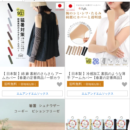
【 日本製 】綿 麻 素材のさらさら アー
【 日本製 】冷感加工 素肌のような薄
ムカバー【春夏の定番商品 / 一部カラ
手 アームカバー【春夏の定番商品】
ー 完売】
送料無料
送料無料
一部地域を除く
一部地域を除く
エムアンドエムソックス
エムアンドエムソックス