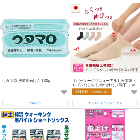
ウタマロ 洗濯用石けん 133g
【パッケージリニューアル】日本製 く
ちゴムなしの しめつけない 靴下（ や
わらか 綿素材・ 婦人）
送料無料
一部地域を除く
カネイシ
エムアンドエムソックス