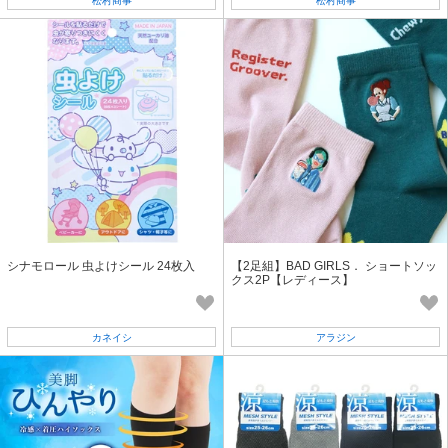
松村商事
松村商事
シナモロール 虫よけシール 24枚入
【2足組】BAD GIRLS． ショートソッ
クス2P【レディース】
カネイシ
アラジン