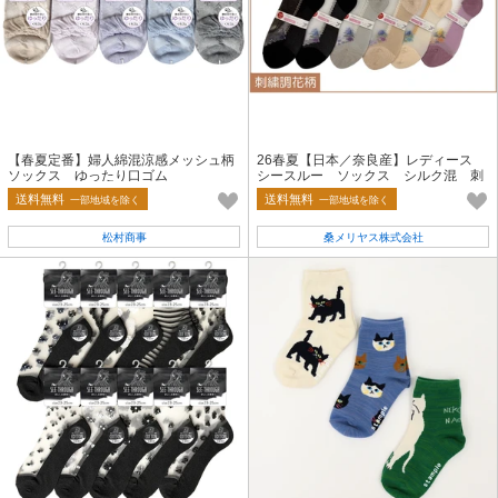
【春夏定番】婦人綿混涼感メッシュ柄
26春夏【日本／奈良産】レディース
ソックス ゆったり口ゴム
シースルー ソックス シルク混 刺
繍調花
送料無料
送料無料
一部地域を除く
一部地域を除く
松村商事
桑メリヤス株式会社