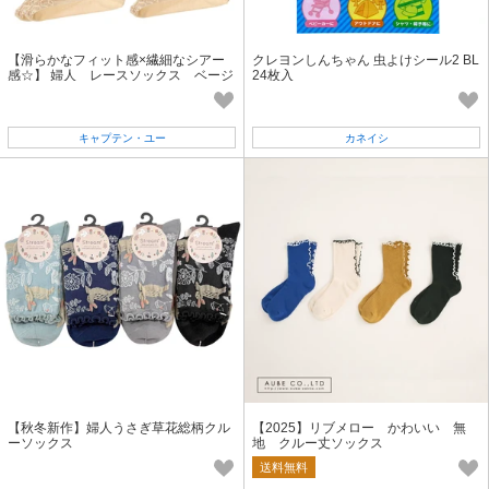
【滑らかなフィット感×繊細なシアー
クレヨンしんちゃん 虫よけシール2 BL
感☆】 婦人 レースソックス ベージ
24枚入
ュ/足底綿素材
キャプテン・ユー
カネイシ
【秋冬新作】婦人うさぎ草花総柄クル
【2025】リブメロー かわいい 無
ーソックス
地 クルー丈ソックス
送料無料