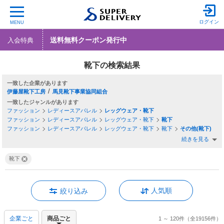
ログイン
MENU
送料無料クーポン発行中
入会特典
靴下の検索結果
一致した企業
/
伊藤屋靴下工房
馬見靴下事業協同組合
一致したジャンル
ファッション
レディースアパレル
レッグウェア・靴下
ファッション
レディースアパレル
レッグウェア・靴下
靴下
ファッション
レディースアパレル
レッグウェア・靴下
靴下
その他(靴下)
続きを見る
靴下
人気順
絞り込み
企業ごと
商品ごと
1 ～ 120件
（全19156件）