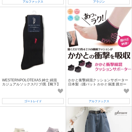
アルファックス
アラジン
WESTERNPOLOTEXAS 紳士 綿混
かかと衝撃綿混クッションサポーター
カジュアルソックス/リブ/黒【靴下】
日本製（踵パット かかと保護 踵ガー
ド）
ゴートレイド
アルファックス