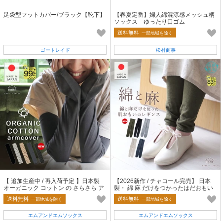
足袋型フットカバー/ブラック【靴下】
【春夏定番】婦人綿混涼感メッシュ柄
ソックス ゆったり口ゴム
送料無料
一部地域を除く
ゴートレイド
松村商事
【 追加生産中 / 再入荷予定 】日本製
【2026新作 / チャコール完売】 日本
オーガニック コットン の さらさら ア
製・ 綿 麻 だけをつかったはだおもい
ームカバー【春夏の定番商品】
の レギンス【HOME】
送料無料
送料無料
一部地域を除く
一部地域を除く
エムアンドエムソックス
エムアンドエムソックス