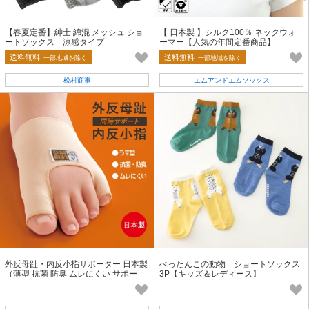
【春夏定番】紳士 綿混 メッシュ ショ
【 日本製 】シルク100％ ネックウォ
ートソックス 涼感タイプ
ーマー【人気の年間定番商品】
送料無料
送料無料
一部地域を除く
一部地域を除く
松村商事
エムアンドエムソックス
外反母趾・内反小指サポーター 日本製
ぺったんこの動物 ショートソックス
（薄型 抗菌 防臭 ムレにくい サポー
3P【キッズ＆レディース】
ト）