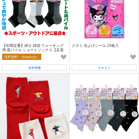
【年間定番】紳士 綿混 ウォーキング
クロミ 虫よけシール 24枚入
用 底パイル ショートソックス【足底
サポート】
送料無料
一部地域を除く
松村商事
カネイシ