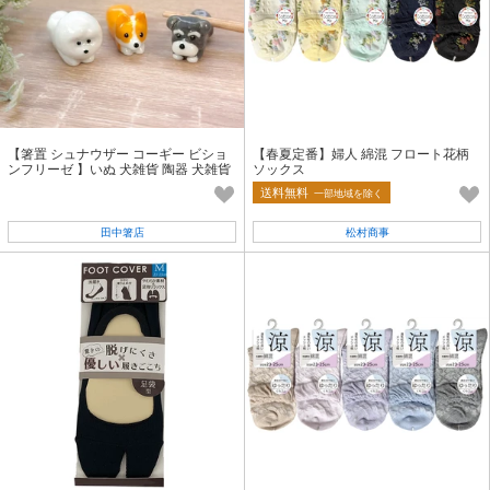
【箸置 シュナウザー コーギー ビショ
【春夏定番】婦人 綿混 フロート花柄
ンフリーゼ 】いぬ 犬雑貨 陶器 犬雑貨
ソックス
［いぬグッズ］
送料無料
一部地域を除く
田中箸店
松村商事