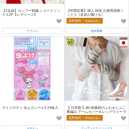
【2足組】カンフー刺繍 ショートソッ
【年間定番】婦人 綿混 介護用花柄ソ
クス2P【レディース】
ックス《名前が書ける》
送料無料
一部地域を除く
アラジン
松村商事
マイメロディ 虫よけシール3 24枚入
【 日本製 】綿×絹素材のふわ＆たぷ二
重編み アームカバー＆レッグウォーマ
ー【春夏の定番商品】
送料無料
一部地域を除く
カネイシ
エムアンドエムソックス