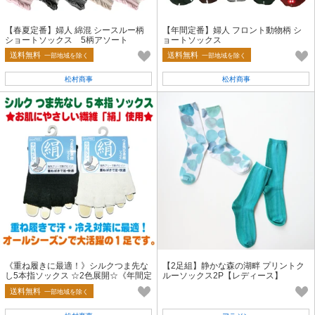
【春夏定番】婦人 綿混 シースルー柄
【年間定番】婦人 フロント動物柄 シ
ショートソックス 5柄アソート
ョートソックス
送料無料
送料無料
一部地域を除く
一部地域を除く
松村商事
松村商事
《重ね履きに最適！》シルクつま先な
【2足組】静かな森の湖畔 プリントク
し5本指ソックス ☆2色展開☆《年間定
ルーソックス2P【レディース】
番》
送料無料
一部地域を除く