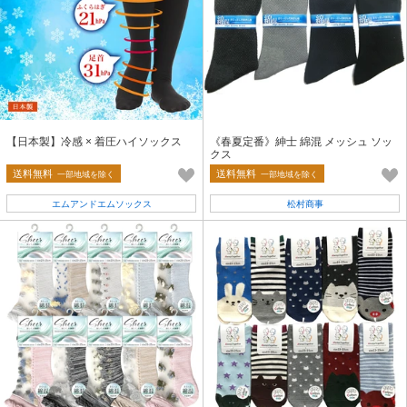
【日本製】冷感 × 着圧ハイソックス
《春夏定番》紳士 綿混 メッシュ ソッ
クス
送料無料
送料無料
一部地域を除く
一部地域を除く
エムアンドエムソックス
松村商事