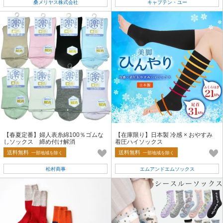
桑メリヤス株式会社
キャプテン・ユー
【春夏定番】婦人表糸綿100％ゴムな
【在庫限り】日本製 冷感 × おやすみ
しソックス 締め付け解消
着圧ハイソックス
送料無料
送料無料
一部地域を除く
一部地域を除く
松村商事
エムアンドエムソックス