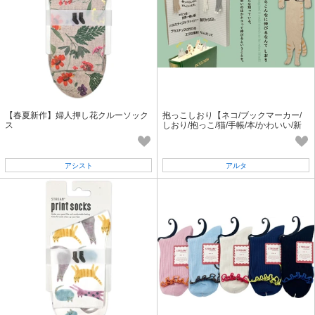
【春夏新作】婦人押し花クルーソック
抱っこしおり【ネコ/ブックマーカー/
ス
しおり/抱っこ/猫/手帳/本/かわいい/新
商品】
アシスト
アルタ