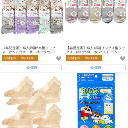
《年間定番》婦人綿混5本指ソック
【春夏定番】婦人 綿混リンクス柄ソッ
ス かかと付き 色・柄アラカルト
クス 細なわ柄 ゆったり口ゴム
送料無料
送料無料
一部地域を除く
一部地域を除く
松村商事
松村商事