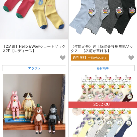
【2足組】Hello＆Wowショートソック
《年間定番》紳士綿混介護用無地ソッ
ス2P【レディース】
クス 【名前が書ける】
送料無料
一部地域を除く
アラジン
松村商事
SOLD OUT