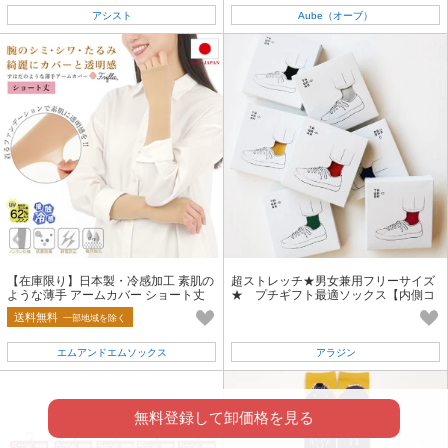
アシスト
Aube（オーブ）
【在庫限り】日本製・冷感加工 素肌の
超ストレッチ★男女兼用フリーサイズ
ような薄手 アームカバー ショート丈
★ プチギフト最適ソックス【内側コ
ットン】 【レディース＆メンズ】
送料無料
一部地域を除く
エムアンドエムソックス
アラジン
無料登録して卸価格を見る