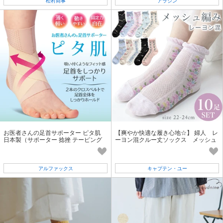
松村商事
アラジン
お医者さんの足首サポーター ピタ肌
【爽やか快適な履き心地☆】 婦人 レ
日本製（サポーター 捻挫 テーピング
ーヨン混クルー丈ソックス メッシュ
サポート 通気性 薄い）
編み/花柄/アソートC
アルファックス
キャプテン・ユー