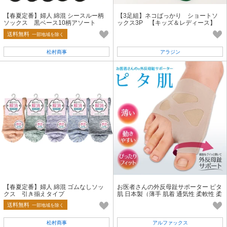
【春夏定番】婦人 綿混 シースルー柄
【3足組】ネコばっかり ショートソ
ソックス 黒ベース10柄アソート
ックス3P 【キッズ＆レディース】
送料無料
一部地域を除く
松村商事
アラジン
【春夏定番】婦人 綿混 ゴムなしソッ
お医者さんの外反母趾サポーター ピタ
クス 引き揃えタイプ
肌 日本製（薄手 肌着 通気性 柔軟性 柔
らかい テーピング ）
送料無料
一部地域を除く
松村商事
アルファックス