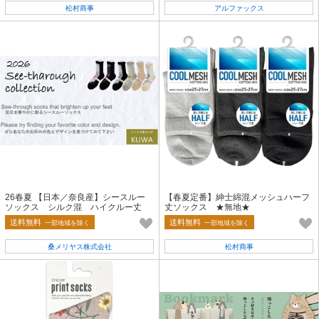
松村商事
アルファックス
26春夏 【日本／奈良産】シースルー
【春夏定番】紳士綿混メッシュハーフ
ソックス シルク混 ハイクルー丈
丈ソックス ★無地★
絵画薔薇
送料無料
送料無料
一部地域を除く
一部地域を除く
桑メリヤス株式会社
松村商事