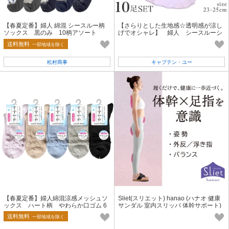
【春夏定番】婦人 綿混 シースルー柄
【さらりとした生地感☆透明感が涼し
ソックス 黒のみ 10柄アソート
げでオシャレ】 婦人 シースルーシ
ョート丈ソックス 花柄/アソートD
送料無料
一部地域を除く
松村商事
キャプテン・ユー
【春夏定番】婦人綿混涼感メッシュソ
Sliet(スリエット) hanao (ハナオ 健康
ックス ハート柄 やわらか口ゴム 6
サンダル 室内スリッパ 体幹サポート)
／26入荷予定
【2026年新商品】
送料無料
一部地域を除く