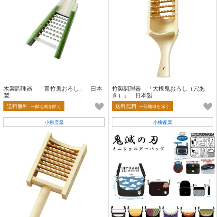
木製調理器 「青竹鬼おろし」 日本
竹製調理器 「大根鬼おろし（穴あ
製
き）」 日本製
送料無料
送料無料
一部地域を除く
一部地域を除く
小柳産業
小柳産業