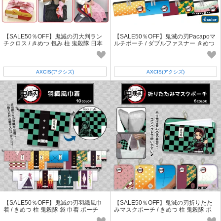
【SALE50％OFF】鬼滅の刃大判ラン
【SALE50％OFF】鬼滅の刃Pacapoマ
チクロス / きめつ 包み 柱 鬼殺隊 日本
ルチポーチ / ダブルファスナー きめつ
製
柱 鬼殺隊
AXCIS(アクシズ)
AXCIS(アクシズ)
【SALE50％OFF】鬼滅の刃羽織風巾
【SALE50％OFF】鬼滅の刃折りたた
着 / きめつ 柱 鬼殺隊 袋 巾着 ポーチ
みマスクポーチ / きめつ 柱 鬼殺隊 ポ
ーチ