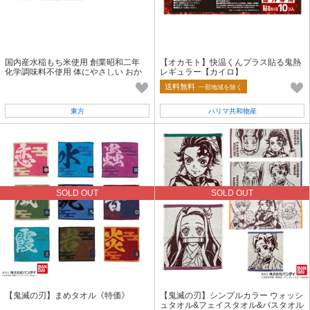
国内産水稲もち米使用 創業昭和二年
【オカモト】快温くんプラス貼る鬼熱
化学調味料不使用 体にやさしい おか
レギュラー【カイロ】
き・あられ 富山しろえび他
送料無料
一部地域を除く
東方
ハリマ共和物産
SOLD OUT
SOLD OUT
【鬼滅の刃】まめタオル《特価》
【鬼滅の刃】シンプルカラー ウォッシ
ュタオル&フェイスタオル&バスタオル