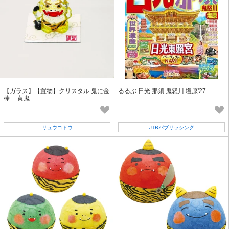
【ガラス】【置物】クリスタル 鬼に金
るるぶ 日光 那須 鬼怒川 塩原'27
棒 黄鬼
リュウコドウ
JTBパブリッシング