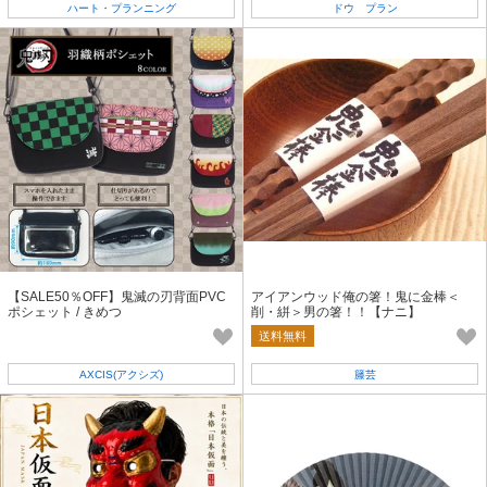
ハート・プランニング
ドウ プラン
【SALE50％OFF】鬼滅の刃背面PVC
アイアンウッド俺の箸！鬼に金棒＜
ポシェット / きめつ
削・絣＞男の箸！！【ナニ】
送料無料
AXCIS(アクシズ)
籐芸