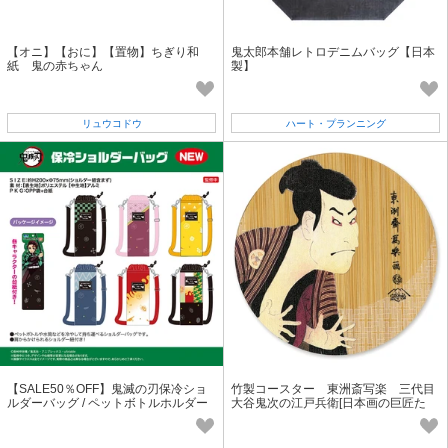
【オニ】【おに】【置物】ちぎり和
鬼太郎本舗レトロデニムバッグ【日本
紙 鬼の赤ちゃん
製】
リュウコドウ
ハート・プランニング
【SALE50％OFF】鬼滅の刃保冷ショ
竹製コースター 東洲斎写楽 三代目
ルダーバッグ / ペットボトルホルダー
大谷鬼次の江戸兵衛[日本画の巨匠た
ち]