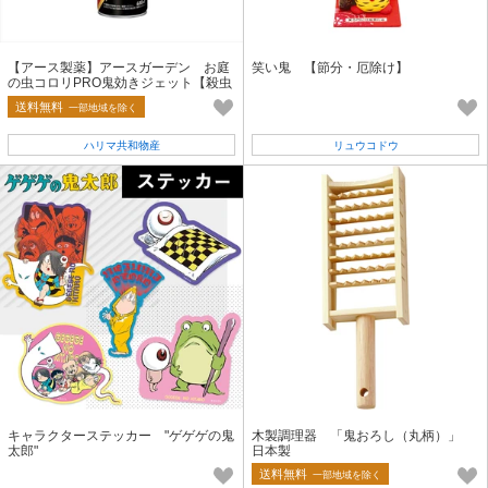
【アース製薬】アースガーデン お庭
笑い鬼 【節分・厄除け】
の虫コロリPRO鬼効きジェット【殺虫
剤・園芸】
送料無料
一部地域を除く
ハリマ共和物産
リュウコドウ
キャラクターステッカー "ゲゲゲの鬼
木製調理器 「鬼おろし（丸柄）」
太郎"
日本製
送料無料
一部地域を除く