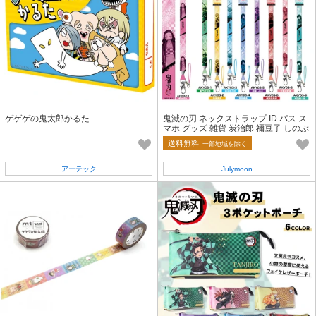
ゲゲゲの鬼太郎かるた
鬼滅の刃 ネックストラップ ID パス ス
マホ グッズ 雑貨 炭治郎 禰豆子 しのぶ
きめつ キメツ
送料無料
一部地域を除く
アーテック
Julymoon