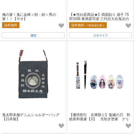
俺の箸！鬼に金棒＜削・絣＞男の
【★売れ筋商品★】両面貼り 扇子 75
箸！！【サオ】
型35間 東洲斎写楽 三代目大谷鬼次の
江戸兵衛 AW305
送料無料
送料無料
一部地域を除く
籐芸
コモライフ
鬼太郎本舗デニムショルダーバッグ
【優待割引 在庫限り】鬼滅の刃 和
【日本製】
紙巻和風箸【S】 天削ぎ塗箸 クリ
ア箸置き