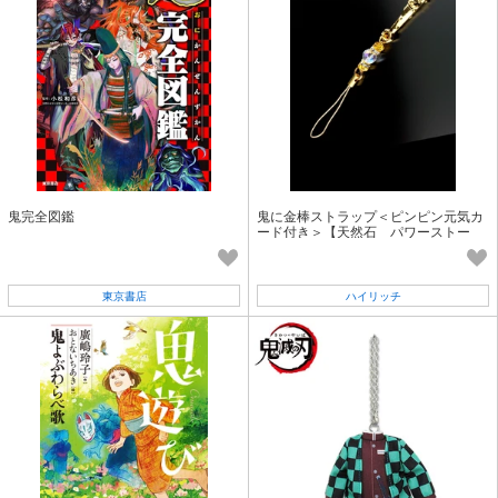
鬼完全図鑑
鬼に金棒ストラップ＜ピンピン元気カ
ード付き＞【天然石 パワーストー
ン】
東京書店
ハイリッチ