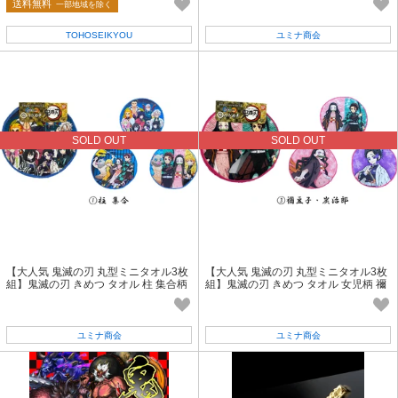
送料無料
一部地域を除く
TOHOSEIKYOU
ユミナ商会
SOLD OUT
SOLD OUT
【大人気 鬼滅の刃 丸型ミニタオル3枚
【大人気 鬼滅の刃 丸型ミニタオル3枚
組】鬼滅の刃 きめつ タオル 柱 集合柄
組】鬼滅の刃 きめつ タオル 女児柄 禰
豆子・炭治郎
ユミナ商会
ユミナ商会