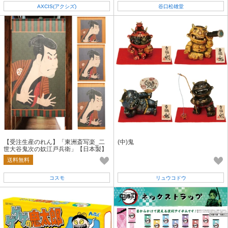
AXCIS(アクシズ)
谷口松雄堂
【受注生産のれん】「東洲斎写楽_二
(中)鬼
世大谷鬼次の奴江戸兵衛」【日本製】
和風 コスモ 目隠し
送料無料
コスモ
リュウコドウ