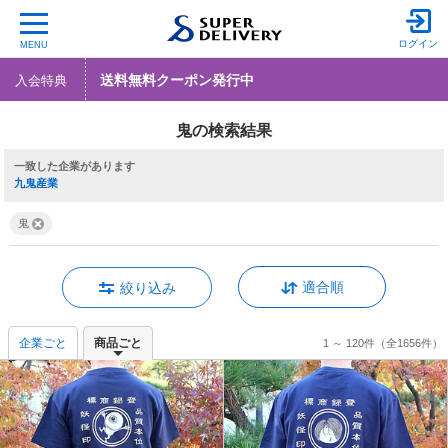
ログイン
MENU
送料無料クーポン発行中
入会特典
鬼の検索結果
一致した企業
九鬼産業
鬼
適合順
絞り込み
企業ごと
商品ごと
1 ～ 120件
（全1656件）