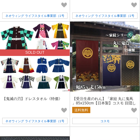
《特価》
ネオウィング ライフスタイル事業部（1号
ネオウィング ライフスタイル事業部（1号
店）
店）
SOLD OUT
【鬼滅の刃】ドレスタオル《特価》
【受注生産のれん】「家紋 丸に鬼蔦
」85x150cm【日本製】コスモ 目隠し
送料無料
ネオウィング ライフスタイル事業部（1号
コスモ
店）