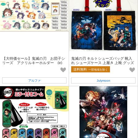
【大特価セール】鬼滅の刃 お団子シ
鬼滅の刃 キルトシューズバッグ 靴入
リーズ アクリルキーホルダー (e)
れ シューズケース 上履き 上靴 グッズ
雑貨 炭治郎 禰豆子
送料無料
一部地域を除く
アルファ
Julymoon