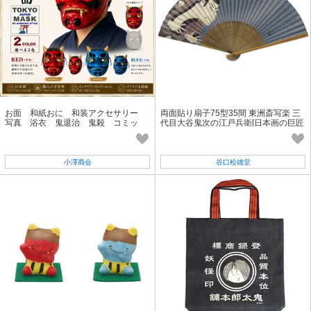
お面 和紙おに 和装アクセサリー
両面貼り扇子75型35間 東洲斎写楽 三
写真 浴衣 鬼退治 鬼殺 コミッ
代目大谷鬼次の江戸兵衛[日本画の巨匠
ク 民芸品 豆まき 節分
たち]
小澤商会
谷口松雄堂