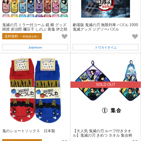
鬼滅の刃 ミラー付コーム 鏡 櫛 グッズ
劇場版 鬼滅の刃 無限列車 パズル 1000
雑貨 炭治郎 禰豆子 しのぶ 善逸 伊之助
鬼滅グッズ ジグソーパズル
きめつ キメツ
送料無料
一部地域を除く
Julymoon
トウカイタイム
SOLD OUT
鬼のショートソックス 日本製
【大人気 鬼滅の刃 ループ付きタオ
ル】鬼滅の刃 きめつ タオル 集合柄