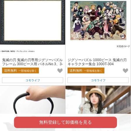
鬼滅の刃 鬼滅の刃専用ジグソーパズル
ジグソーパズル 1000ピース 鬼滅の刃
フレーム 300ピース用 パネルNo.3、3-
キャラクター集合 1000T-304
AC
送料無料
送料無料
一部地域を除く
一部地域を除く
コモライフ
コモライフ
無料登録して卸価格を見る