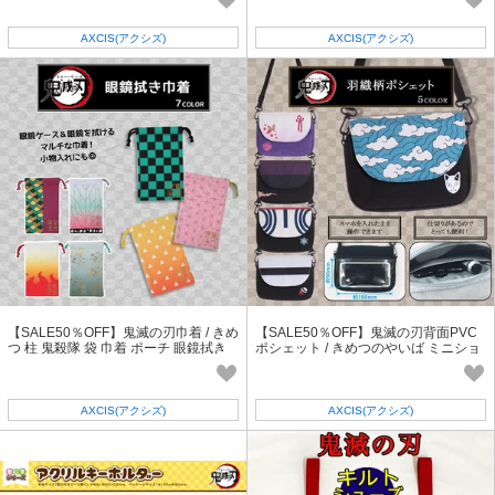
AXCIS(アクシズ)
AXCIS(アクシズ)
【SALE50％OFF】鬼滅の刃巾着 / きめ
【SALE50％OFF】鬼滅の刃背面PVC
つ 柱 鬼殺隊 袋 巾着 ポーチ 眼鏡拭き
ポシェット / きめつのやいば ミニショ
ルダー
AXCIS(アクシズ)
AXCIS(アクシズ)