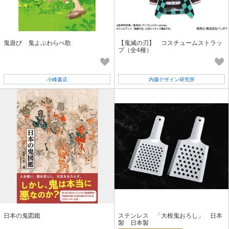
鬼遊び 鬼よぶわらべ歌
【鬼滅の刃】 コスチュームストラッ
プ（全4種）
小峰書店
内藤デザイン研究所
日本の鬼図鑑
ステンレス 「大根鬼おろし」 日本
製 日本製