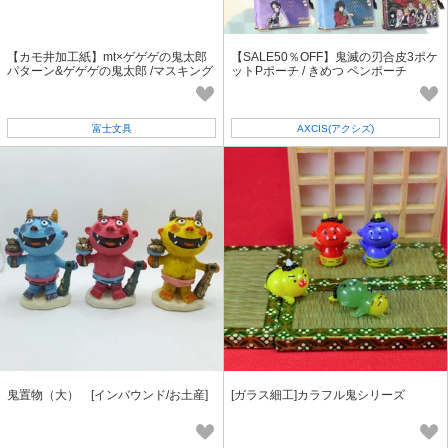
【カモ井加工紙】mt×ゲゲゲの鬼太郎
【SALE50％OFF】鬼滅の刃合皮3ポケ
パターン&ゲゲゲの鬼太郎 /マスキング
ットPポーチ / きめつ ペンポーチ
テープ
富士文具
AXCIS(アクシズ)
鬼置物（大） [インバウンド/お土産]
[ガラス細工]カラフル鬼シリーズ