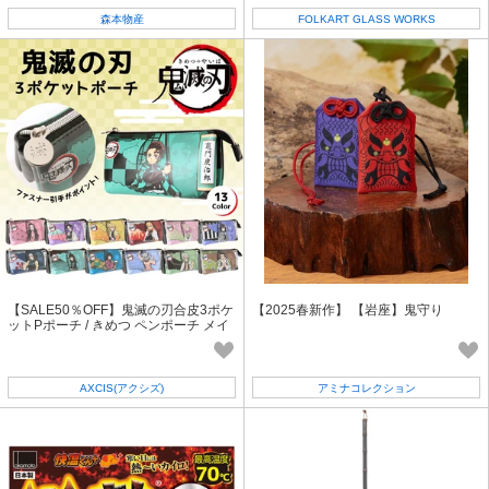
森本物産
FOLKART GLASS WORKS
【SALE50％OFF】鬼滅の刃合皮3ポケ
【2025春新作】 【岩座】鬼守り
ットPポーチ / きめつ ペンポーチ メイ
クポーチ
AXCIS(アクシズ)
アミナコレクション