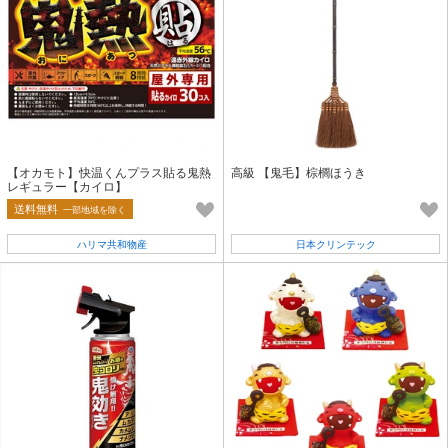
【オカモト】快温くんプラス貼る鬼熱
高級 【鬼毛】棕櫚ほうき
レギュラー【カイロ】
送料無料
一部地域を除く
ハリマ共和物産
日本クリンテック