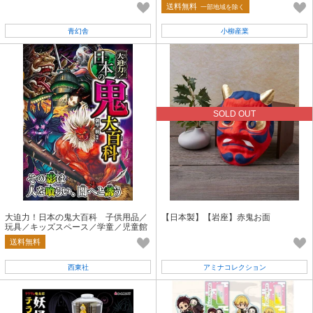
送料無料
一部地域を除く
青幻舎
小柳産業
SOLD OUT
大迫力！日本の鬼大百科 子供用品／
【日本製】【岩座】赤鬼お面
玩具／キッズスペース／学童／児童館
送料無料
西東社
アミナコレクション