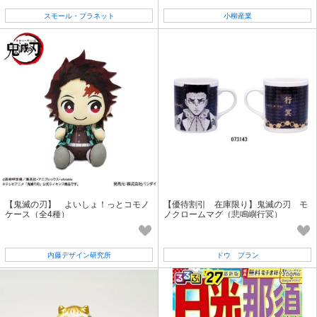
スモール・プラネット
小柳産業
【鬼滅の刃】 よいしょ！っとコモノ
【優待割引 在庫限り】鬼滅の刃 モ
ケース（全4種）
ノクロームマグ（悲鳴嶼行冥）
内藤デザイン研究所
ドウ プラン