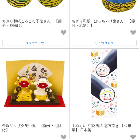
ちぎり和紙ころころ子鬼さん 【節
ちぎり和紙 ぽっちゃり鬼さん 【節
分・厄除け】
分・厄除け】
リュウコドウ
リュウコドウ
金銀ザクザク笑い鬼 【節分・厄除
手ぬぐい 注染 鬼の 恵方巻き 【和布
け】
華】 日本製