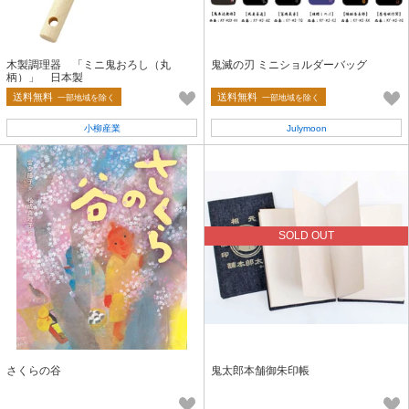
木製調理器 「ミニ鬼おろし（丸
鬼滅の刃 ミニショルダーバッグ
柄）」 日本製
送料無料
送料無料
一部地域を除く
一部地域を除く
小柳産業
Julymoon
SOLD OUT
さくらの谷
鬼太郎本舗御朱印帳