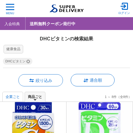
ログイン
MENU
送料無料クーポン発行中
入会特典
DHCビタミンの検索結果
健康食品
DHCビタミン
適合順
絞り込み
企業ごと
商品ごと
1 ～ 8件
（全8件）