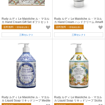
Rudy ルディ Le Maioliche ル・マヨル
Rudy ルディ Le Maioliche ル・マヨル
カ Hand Cream Gift Set ギフトセット
カ Hand Cream ハンドクリーム Amalfi
Stella ステラ
Peony
送料無料
送料無料
一部地域を除く
一部地域を除く
三和セレクト
三和セレクト
Rudy ルディ Le Maioliche ル・マヨル
Rudy ルディ Le Maioliche ル・マヨル
カ Liquid Soap リキッドソープ Medite
カ Liquid Soap リキッドソープ Sicilia
rranean Herbs
n Orange Blossom