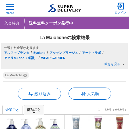
ログイン
MENU
送料無料クーポン発行中
入会特典
La Maiolicheの検索結果
一致した企業
/
/
/
/
アルファブランカ
Eyeland
アッサンブラージュ
アート・ラボ
/
アクリルLabo（楽福）
WEAR GARDEN
続きを見る
La Maioliche
人気順
絞り込み
企業ごと
商品ごと
1 ～ 38件
（全38件）