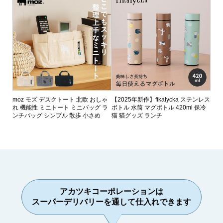
moz モズ デスクトート 北欧 おしゃ
【2025年新作】fikalycka ステンレス
れ 機能性 ミニトート ミニバッグ ラ
ボトル 水筒 マグボトル 420ml 保冷
ンチバッグ シンプル 散歩 小さめ
猫 猫グッズ ランチ
アカツキコーポレーションは
スーパーデリバリーを通して仕入れできます