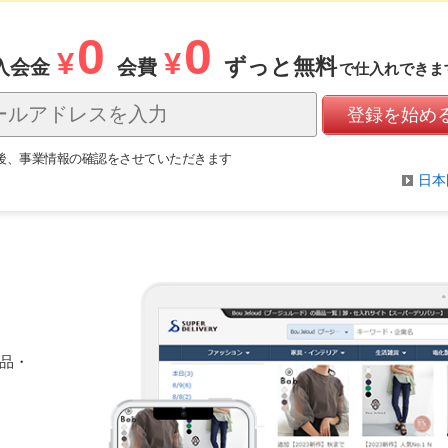
0
0
¥
¥
ずっと無料
入会金
会費
で仕入れできま
後、事業情報の確認をさせていただきます
日本
。
品・