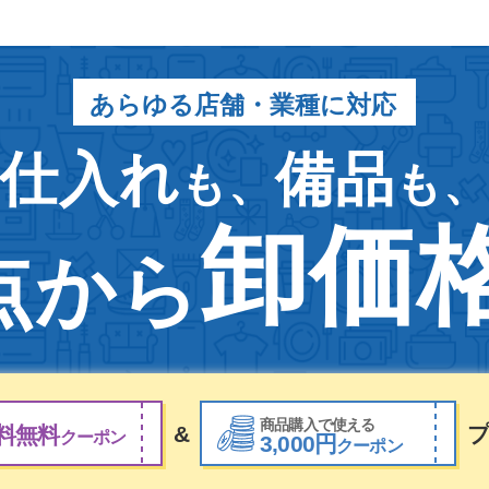
あらゆる店舗・業種に対応
仕入れ
備品
も、
も
卸価
点から
商品購入で使える
&
料無料
クーポン
3,000円
クーポン