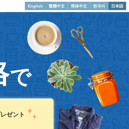
English
繁體中文
简体中文
한국어
日本語
、
格
で
プレゼント