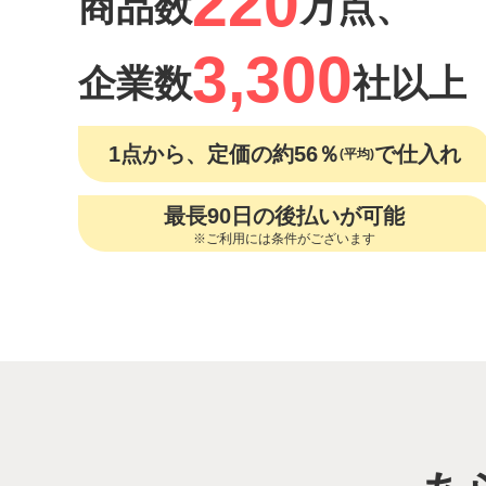
220
商品数
万点、
3,300
企業数
社以上
1点から、定価の約56％
で仕入れ
(平均)
最長90日の後払いが可能
※ご利用には条件がございます