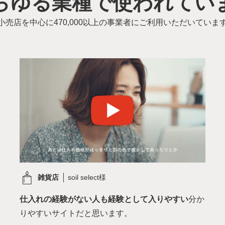
らゆる業種で使われてい
小売店を中心に
470,000
以上の事業者にご利用いただいていま
雑貨店
soil select様
仕入れの経験がない人も経験として入りやすい
分か
りやすいサイトだと思います。