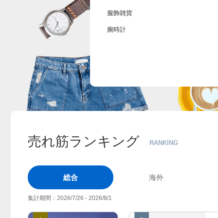
服飾雑貨
腕時計
売れ筋ランキング
RANKING
総合
海外
集計期間：2026/7/26 - 2026/8/1