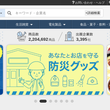
お問い合わせ・ヘルプ
キーワード・企業名
+詳細検索
生活雑貨
電化製品
食品・菓子・飲料・
3,395
2,204,692
社
商品