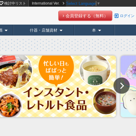
検討中リスト
International Ver.
Select Language
▼
会員登録する（無料）
ログイン
酒
什器・店舗資材
本