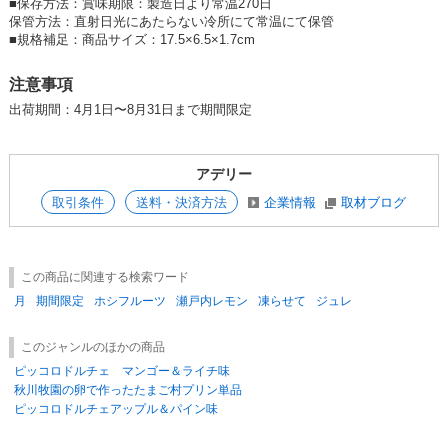
■
保存方法：賞味期限：製造日より常温270日
保管方法：直射日光にあたらない冷所にて常温にて保管
■
規格補足：商品サイズ：17.5×6.5×1.7cm
注意事項
出荷期間：4月1日〜8月31日まで期間限定
アデリー
取引条件
送料・決済方法
企業情報
取材ブログ
この商品に関連する検索ワード
月
期間限定
ホシフルーツ
瀬戸内レモン
凍らせて
ジュレ
このジャンルのほかの商品
ピッコロドルチェ マンゴー＆ライチ味
秋川牧園の卵で作ったたまご村プリン単品
ピッコロドルチェアップル＆パイン味