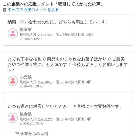
この企業への応援コメント「取引してよかったの声」
すべての応援コメントを見る
納期、問い合わせの対応、どちらも満足しています。
飲食業
最終購入日
過去1年の購入回数
14回
2026/7/22
2026/5/8 13:29
とても丁寧な梱包で 商品もおしゃれなお菓子ばかりで ご褒美
おやつや贈り物に。と人気です！ 今後もよろしくお願いします
⑅◡̈*
小売業
最終購入日
過去1年の購入回数
4回
2026/6/13
2026/4/18 18:20
いつも迅速に対応していただき、 お客様にも大変好評です。
飲食業
最終購入日
過去1年の購入回数
3回
2025/12/5
2025/12/5 15:37
企業からの返信