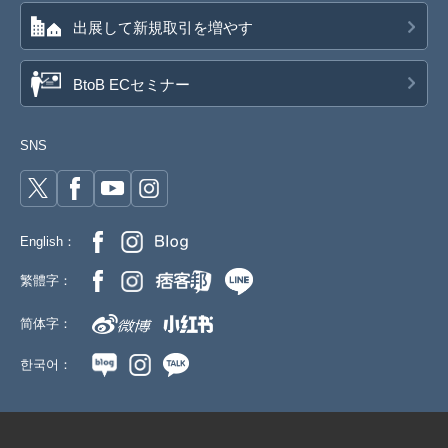
出展して新規取引を増やす
BtoB ECセミナー
SNS
English：
繁體字：
简体字：
한국어：