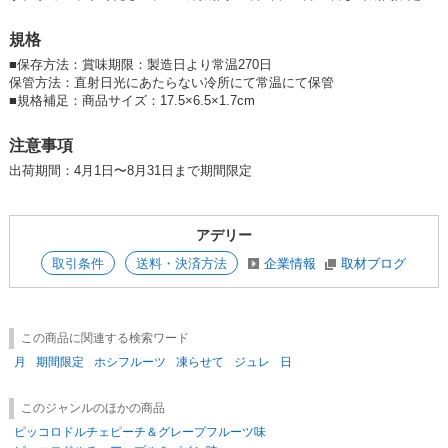
規格
■
保存方法：賞味期限：製造日より常温270日
保管方法：直射日光にあたらない冷所にて常温にて保管
■
規格補足：商品サイズ：17.5×6.5×1.7cm
注意事項
出荷期間：4月1日〜8月31日まで期間限定
アデリー
取引条件
送料・決済方法
企業情報
取材ブログ
この商品に関連する検索ワード
月
期間限定
ホシフルーツ
凍らせて
ジュレ
日
このジャンルのほかの商品
ピッコロドルチェピーチ＆グレープフルーツ味