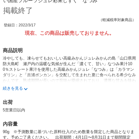
い国産フルーツジュレ彩果しずく なつみ
掲載終了
（軽減税率対象商品）
登録日：2022/3/17
現在、この商品は販売しておりません。
商品説明
冷やしても、凍らせてもおいしい高級みかんジュレみかんの島「山口県周
防大島町 瀬戸内の温暖な気候が生んだ「濃くて、甘い」なつみ果汁10
0％ストレート果汁を使用した高級みかんジュレ「なつみ」は「カラマン
ダリン」と「吉浦ポンカン」を交配して生まれた夏に食べられる希少なみ
かんです。熟成期間が長いので旨味が凝縮されており、濃厚な甘みを味わ
うことができます。
続きを見る
RcXZV_AcwGg
出荷
5営業日以内
内容量
90g ※予測数量に基づいた原料仕入のため数量を限定した商品となりま
す。予めご了承ください。 出荷期間：4月1日〜8月31日まで期間限定