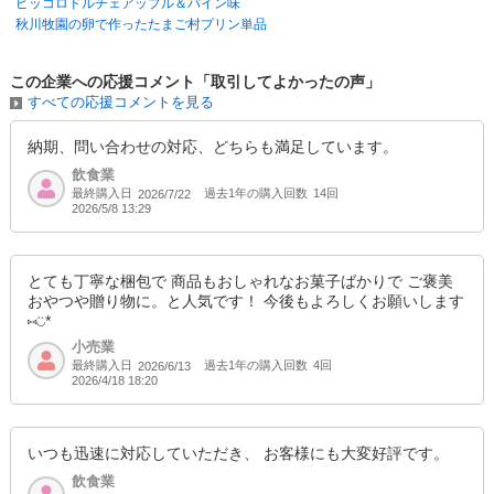
ピッコロドルチェアップル＆パイン味
秋川牧園の卵で作ったたまご村プリン単品
この企業への応援コメント「取引してよかったの声」
すべての応援コメントを見る
納期、問い合わせの対応、どちらも満足しています。
飲食業
最終購入日
過去1年の購入回数
14回
2026/7/22
2026/5/8 13:29
とても丁寧な梱包で 商品もおしゃれなお菓子ばかりで ご褒美
おやつや贈り物に。と人気です！ 今後もよろしくお願いします
⑅◡̈*
小売業
最終購入日
過去1年の購入回数
4回
2026/6/13
2026/4/18 18:20
いつも迅速に対応していただき、 お客様にも大変好評です。
飲食業