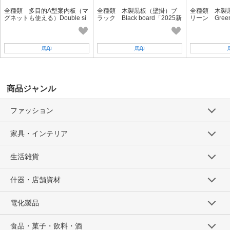
全種類 多目的A型案内板（マ
全種類 木製黒板（壁掛）ブ
全種類 木製
グネットも使える）Double si
ラック Black board「2025新
リーン Green
de Magnetic A Frame Chalk bo
作」
新作」
ard 「2025新作」
馬印
馬印
商品ジャンル
ファッション
家具・インテリア
生活雑貨
什器・店舗資材
電化製品
食品・菓子・飲料・酒