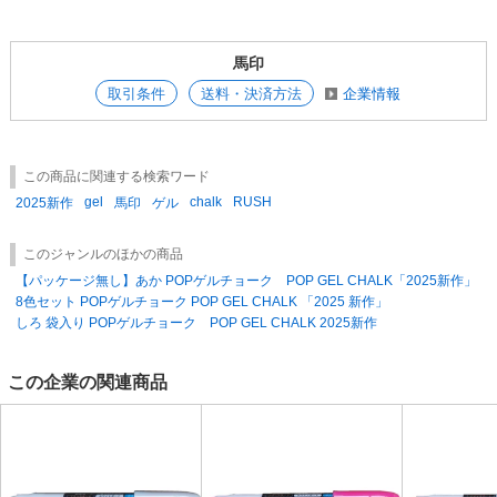
かけしますが、お写真をお撮りいただき、お送り頂けますと幸いでござい
ます。 代替品を納品時に、破損品と交換させて頂きますので、お手数を
おかけしますが、簡単に仮梱包をお願い致します。 お客様のご都合によ
る商品の返品・交換 は規格の商品のみ承ります。 （未開封・未使用のも
馬印
のに限ります。送料等はお客様のご負担となりますのでご了承下さい。
取引条件
送料・決済方法
企業情報
この商品に関連する検索ワード
gel
chalk
RUSH
2025新作
馬印
ゲル
このジャンルのほかの商品
【パッケージ無し】あか POPゲルチョーク POP GEL CHALK「2025新作」
8色セット POPゲルチョーク POP GEL CHALK 「2025 新作」
しろ 袋入り POPゲルチョーク POP GEL CHALK 2025新作
この企業の関連商品