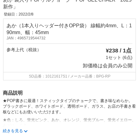
新作」
登録日：2022/2/8
あか（1本入りヘッダー付きOPP袋） 線幅約4mm、L：1
90mm、幅：45mm
JAN：4965719544732
参考上代（税抜）
¥238 / 1点
1セット (6点)
卸価格は
会員のみ公開
SD品番：10121617S1
/ メーカー品番：BPG-RP
商品説明
★
POP
書きに最適！スティックタイプのチョークで、書き味なめらか。
ブラックボード、ホワイトボード、透明ボード、ガラス、お店の手書き看
板などにもお使いいただけます。
★
色：しろ、蛍光ピンク、あか、オレンジ、蛍光ブルー、蛍光イエロー、
みどり、くろ
続きを見る
★線幅約
4mm
（商品タイプ：使い切り）