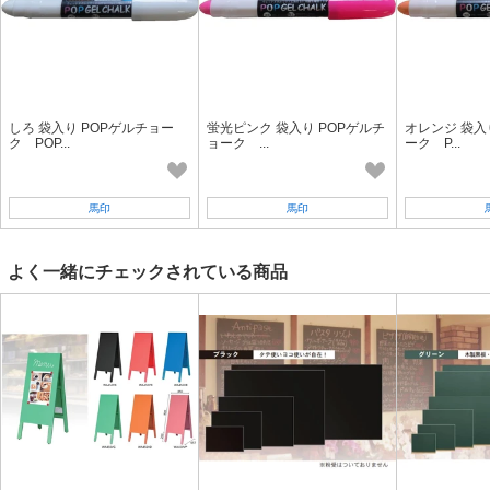
しろ 袋入り POPゲルチョー
蛍光ピンク 袋入り POPゲルチ
オレンジ 袋入
ク POP...
ョーク ...
ーク P...
馬印
馬印
よく一緒にチェックされている商品