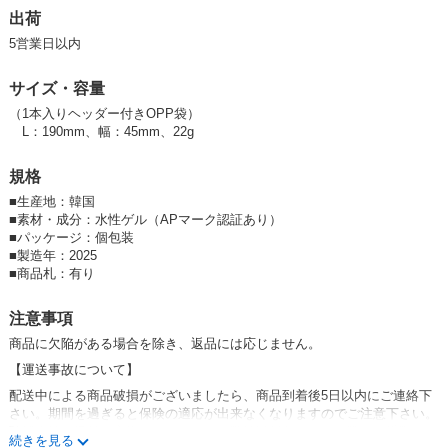
★尾栓を回すと軸の長さが調整でき残量も確認できます。
出荷
★チョークのような表現で書き味がなめらかです。また発色が鮮やかで
5営業日以内
す。
★消去の際は水を含ませたタオルや、ウェットタオルで拭いてください。
サイズ・容量
★【コツ】書き心地が良く、発色もよく他のブラックボードマーカーに
（1本入りヘッダー付きOPP袋）
比べて使い勝手がとても良いです。筆圧を強くして書くと減りが早いの
L：190mm、幅：45mm、22g
で、やさしく書くことが長持ちさせるコツです。
（ご注意：学校黒板や工事黒板への筆記には適しません。筆記跡が残る場
規格
合があります。）
■
生産地：韓国
#
チョーク
■
素材・成分：水性ゲル（APマーク認証あり）
＃クレヨン
■
パッケージ：個包装
■
製造年：2025
#POP
■
商品札：有り
#
書き味
#
メニューボード
注意事項
#
メニュー看板
商品に欠陥がある場合を除き、返品には応じません。
#
木製黒板
【運送事故について】
#A
型
配送中による商品破損がございましたら、商品到着後
5
日以内にご連絡下
さい。期間を過ぎると保険の適応が出来なくなりますのでご注意下さい。
確認次第、返品・交換いたします。（弊社送料負担）その際、お手数をお
p4Dcl_2haXc,UY0M7VUBE-k
続きを見る