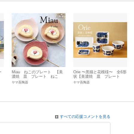
ー
Miau ねこのプレート 【美
Orie 〜黒猫と花模様〜 全6形
濃焼 皿 プレート ねこ
状【美濃焼 皿 プレート
猫 日本製】
ボウル マグカップ 猫 日
ヤマ吾陶器
ヤマ吾陶器
本製】ヤマ吾陶器
すべての応援コメントを見る