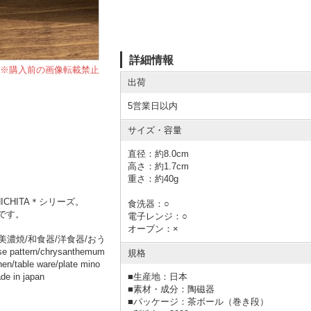
詳細情報
※購入前の画像転載禁止
出荷
5営業日以内
サイズ・容量
直径：約8.0cm
高さ：約1.7cm
重さ：約40g
HICHITA＊シリーズ。
食洗器：○
です。
電子レンジ：○
オーブン：×
/美濃焼/和食器/洋食器/おう
pattern/chrysanthemum
規格
hen/table ware/plate mino
■
生産地：日本
de in japan
■
素材・成分：陶磁器
■
パッケージ：茶ボール（巻き段）