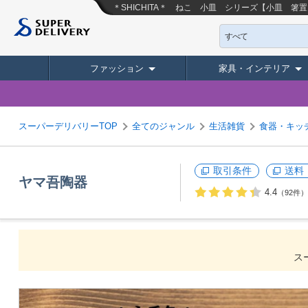
＊SHICHITA＊ ねこ 小皿 シリーズ【小皿 
すべて
ファッション
家具・インテリア
スーパーデリバリーTOP
全てのジャンル
生活雑貨
食器・キッ
取引条件
送料
ヤマ吾陶器
4.4
（92件）
ス