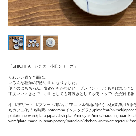
「SHICHITA シチタ 小皿シリーズ」
かわいい猫が全面に。
いろんな種類の猫が小皿になりました。
使うのはもちろん、集めてもかわいい、プレゼントしても喜ばれる
＊S
丁度いい大きさで、
小皿としても箸置きとしても使いっていただける器
小皿/デザート皿/プレート/猫/ねこ/アニマル/動物/器/うつわ/業務用食器
ちカフェ/おうち時間/Instagram/インスタグラム/plate/cat/animal/japanese 
plate/mino ware/plate japan/dish plate/minoyaki/mino/made in japan kitc
ware/plate made in japan/pottery/porcelain/kitchen ware/yamagotouki/ma