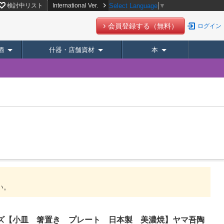
パーデリバリー】
検討中リスト
International Ver.
Select Language
▼
会員登録する（無料）
ログイン
酒
什器・店舗資材
本
い。
リーズ【小皿 箸置き プレート 日本製 美濃焼】ヤマ吾陶