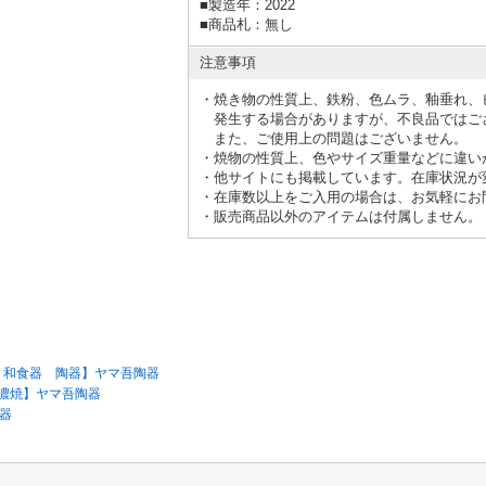
■
製造年：2022
■
商品札：無し
注意事項
・焼き物の性質上、鉄粉、色ムラ、釉垂れ、
発生する
場合がありますが、不良品ではご
また、ご使用上の問題はございません。
・焼物の性質上、色やサイズ重量などに違い
・他サイトにも掲載しています。在庫状況が
・在庫数以上をご入用の場合は、お気軽にお
・販売商品以外のアイテムは付属しません。
製 和食器 陶器】ヤマ吾陶器
美濃焼】ヤマ吾陶器
器