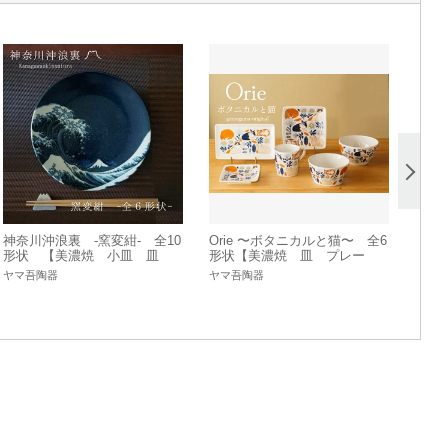
神奈川沖浪裏 -窯変紺- 全10
Orie 〜ボタニカルと猫〜 全6
形状 【美濃焼 小皿 皿
形状【美濃焼 皿 プレー
プレート 茶碗 丼ぶり
ト ボウル マグカップ
ヤマ吾陶器
ヤマ吾陶器
丼】ヤマ吾陶器
猫 日本製】ヤマ吾陶器