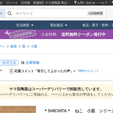
箸置き プレート 日本製 美濃焼】ヤマ吾陶器
商品ページ｜卸・仕入れサイト【スー
お問い合わせ・ヘルプ
キーワード
+詳細検索
生活雑貨
電化製品
食品・菓子・飲料・
COUPON
送料無料クーポン発行中
入会特典
チン
食器
皿
小皿
・決済方法
企業情報
応援コメント「取引してよかったの声」
78件のコメント
ヤマ吾陶器は
スーパーデリバリーで
卸販売しています。
ーパーデリバリーにご登録の上、ページ上から取引の申請をしてくださ
＊SHICHITA＊ ねこ 小皿 シ