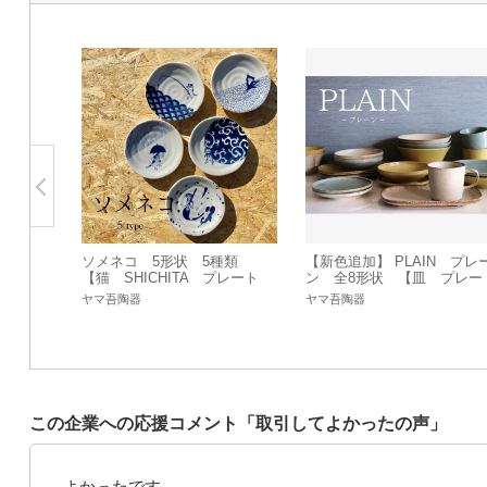
ソメネコ 5形状 5種類
【新色追加】 PLAIN プレ
【猫 SHICHITA プレート
ン 全8形状 【皿 プレー
ボウル 皿 小鉢 日本製
ト ボウル マグカップ
ヤマ吾陶器
ヤマ吾陶器
美濃焼】 ヤマ吾陶器
鉢 日本製】ヤマ吾陶器
この企業への応援コメント「取引してよかったの声」
よかったです