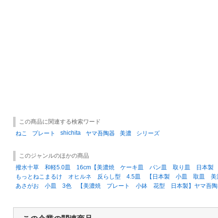
この商品に関連する検索ワード
shichita
ねこ
プレート
ヤマ吾陶器
美濃
シリーズ
このジャンルのほかの商品
撥水十草 和軽5.0皿 16cm【美濃焼 ケーキ皿 パン皿 取り皿 日本
もっとねこまるけ オヒルネ 反らし型 4.5皿 【日本製 小皿 取皿 
あさがお 小皿 3色 【美濃焼 プレート 小鉢 花型 日本製】ヤマ吾陶