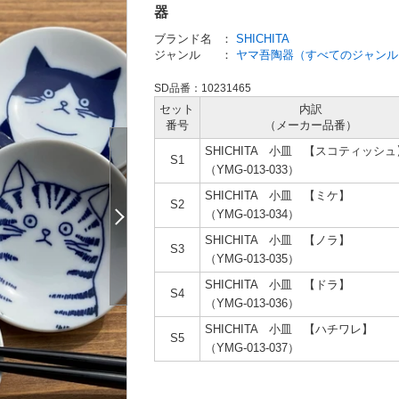
器
ブランド名
：
SHICHITA
ジャンル
：
ヤマ吾陶器（すべてのジャンル
SD品番：10231465
セット
内訳
番号
（メーカー
品番）
SHICHITA 小皿 【スコティッシュ
S1
（YMG-013-033）
SHICHITA 小皿 【ミケ】
S2
（YMG-013-034）
SHICHITA 小皿 【ノラ】
S3
（YMG-013-035）
SHICHITA 小皿 【ドラ】
S4
（YMG-013-036）
SHICHITA 小皿 【ハチワレ】
S5
（YMG-013-037）