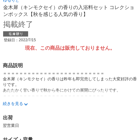
ゆるりと
金木犀（キンモクセイ）の香りの入浴料セット コレクショ
ンボックス【秋を感じる人気の香り】
掲載終了
登録日：2022/7/15
現在、この商品は販売しておりません。
商品説明
＝＝＝＝＝＝＝＝＝＝＝＝＝＝＝＝＝＝＝＝＝＝＝＝＝
金木犀（キンモクセイ）の香りは昨年も即完売してしまった大変好評の香
りです。
あたたかく甘い香りで秋から冬にかけての展開にぴったりです。
＝＝＝＝＝＝＝＝＝＝＝＝＝＝＝＝＝＝＝＝＝＝＝＝＝
続きを見る
■コレクションボックス
出荷
その日の気分で選びたい人に、
翌営業日
にごり橙色の湯を楽しむバスパウダーと
橙黄色の湯を楽しむバスソルトのよくばりセット。
サイズ・容量