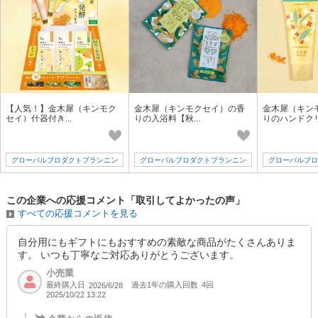
【人気！】金木犀（キンモク
金木犀（キンモクセイ）の香
金木犀（キン
セイ）什器付き...
りの入浴料【秋...
りのハンドクリ.
グローバルプロダクトプランニン
グローバルプロダクトプランニン
グローバルプロ
グ
グ
この企業への応援コメント「取引してよかったの声」
すべての応援コメントを見る
自分用にもギフトにもおすすめの素敵な商品がたくさんありま
す。 いつも丁寧なご対応ありがとうございます。
小売業
最終購入日
過去1年の購入回数
4回
2026/6/28
2025/10/22 13:22