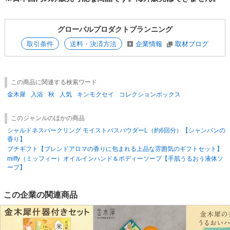
用になれない場合があります。お使いの機種の説明書を確認の上ご使用く
金木犀#秋#懐かしい香り#華やか#ギフト#プレゼント#自分用#バスタイム
ださい。
#リラックス#オレンジ
●ご使用後の追い焚きはおやめください。
#秋におすすめ#冬ギフト【ｷｬﾝﾍﾟｰﾝ中!】あったか入浴剤
グローバルプロダクトプランニング
●残り湯はなるべく早く流し、浴槽、風呂釜をよく洗ってください。また
ML-txiMnPFU
洗濯には使用しないでください。
取引条件
送料・決済方法
企業情報
取材ブログ
●本品を直接浴槽に付着させると浴槽の材質によってはまれに着色するお
それがあります。
●天然大理石浴槽の場合は光沢が失われる場合があります。
●バスソルトは天然塩を使用しているため、まれに不溶物が混入する場合
この商品に関連する検索ワード
がありますが、品質に問題はありません。
●製品の性質上、時間の経過とともに色味が変わる場合がありますが、ご
金木犀
入浴
秋
人気
キンモクセイ
コレクションボックス
使用に問題はありません。
●開封後すぐにお使いください。
このジャンルのほかの商品
●高温多湿、直射日光を避け、乳幼児の手の届かないところで保管してく
シャルドネスパークリング モイストバスパウダーL（約6回分）【シャンパンの
ださい。
香り】
プチギフト【ブレンドアロマの香りに包まれる上品な雰囲気のギフトセット】
miffy（ミッフィー）オイルインハンド＆ボディーソープ【手肌うるおう液体ソ
ープ】
この企業の関連商品