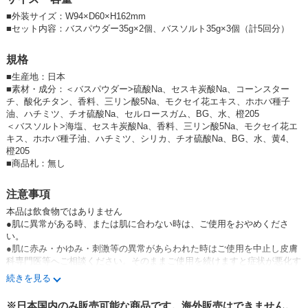
分包タイプ（1回使いきり）のバスパウダーが2包とバスソルトが3包入っ
た計5回分のお得なセット。
■外装サイズ：W94×D60×H162mm
■セット内容：バスパウダー35g×2個、バスソルト35g×3個（計5回分）
■香り：一瞬の香りで幸せになる、懐かしい甘くやわらかなキンモクセイ
の香り。
規格
■
生産地：日本
テスター・販促物ページはこちら
■
素材・成分：＜バスパウダー>硫酸Na、セスキ炭酸Na、コーンスター
その他キンモクセイの商品一覧はこちら
チ、酸化チタン、香料、三リン酸5Na、モクセイ花エキス、ホホバ種子
油、ハチミツ、チオ硫酸Na、セルロースガム、BG、水、橙205
=========================
＜バスソルト>海塩、セスキ炭酸Na、香料、三リン酸5Na、モクセイ花エ
『yururito（ゆるりと）』
キス、ホホバ種子油、ハチミツ、シリカ、チオ硫酸Na、BG、水、黄4、
彩りを変える風景や、空の色を眺めて、風が運ぶやさしい香りに包まれ
橙205
る。
■
商品札：無し
古くから親しみ、そばにあるものの中にふと感じる季節のうつろい。
その時々をゆったりと楽しむことで、毎日をもっと大切に過ごすためのシ
注意事項
リーズです。
本品は飲食物ではありません
=========================
●肌に異常がある時、または肌に合わない時は、ご使用をおやめくださ
い。
製造販売元
●肌に赤み・かゆみ・刺激等の異常があらわれた時はご使用を中止し皮膚
株式会社グローバル プロダクト プランニング
科専門医等へご相談ください。そのままご使用を続けますと症状が悪化す
〒150-0036
ることがあります。
東京都渋谷区南平台町12-8
続きを見る
●入浴以外の用途には使わないでください。
●循環式の風呂・全自動給湯器、24時間風呂の場合、機種によってはご使
＜季節限定（旬の香り）＞
※日本国内のみ販売可能な商品です。海外販売はできません。