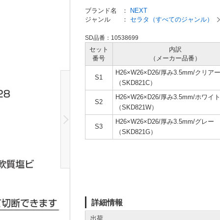
ブランド名
：
NEXT
ジャンル
：
セラタ（すべてのジャンル）
SD品番：10538699
セット
内訳
番号
（メーカー
品番）
H26×W26×D26/厚み3.5mm/クリア
S1
（SKD821C）
H26×W26×D26/厚み3.5mm/ホワイ
S2
（SKD821W）
H26×W26×D26/厚み3.5mm/グレー
S3
（SKD821G）
詳細情報
出荷