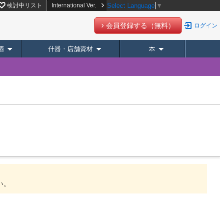
検討中リスト
International Ver.
Select Language
▼
会員登録する（無料）
ログイン
酒
什器・店舗資材
本
い。