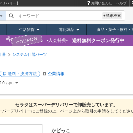
デリバリー】
お問い合わせ・ヘルプ
キーワード
+詳細検索
生活雑貨
電化製品
食品・菓子・飲料・
COUPON
送料無料クーポン発行中
入会特典
什器
システム什器パーツ
送料・決済方法
企業情報
0.0
（-件）
セラタは
スーパーデリバリーで
卸販売しています。
ーパーデリバリーにご登録の上、ページ上から取引の申請をしてくださ
かどっこ