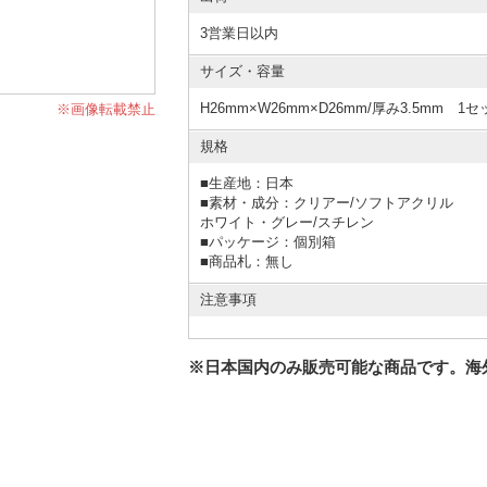
3営業日以内
サイズ・容量
H26mm×W26mm×D26mm/厚み3.5mm 1
※画像転載禁止
規格
■
生産地：日本
■
素材・成分：クリアー/ソフトアクリル
ホワイト・グレー/スチレン
■
パッケージ：個別箱
■
商品札：無し
注意事項
※日本国内のみ販売可能な商品です。海