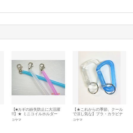
ク
【■カギの紛失防止に大活躍
【★これからの季節、クール
コ
!!】★ ミニコイルホルダー
で涼し気な】プラ・カラビナ
キーリング
コヤマ
コヤマ