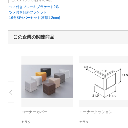
ツメ付きブレーキブラケット2爪
ツメ付き傾斜ブラケット
16角補強バーセット[板厚1.2mm]
この企業の関連商品
コーナーカバー
コーナークッション
セラタ
セラタ