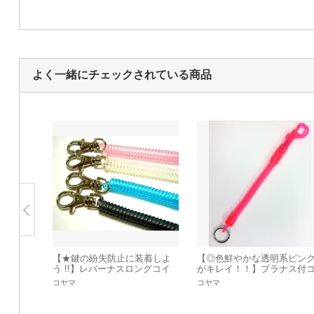
よく一緒にチェックされている商品
【★鍵の紛失防止に装着しよ
【◎色鮮やかな透明系ピン
う !!】レバーナスロングコイ
がキレイ！！】プラナス付
ル2連ナス
イルホルダー ピンク
コヤマ
コヤマ