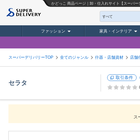
かどっこ
商品ページ｜卸・仕入れサイト【スーパー
すべて
ファッション
家具・インテリア
スーパーデリバリーTOP
全てのジャンル
什器・店舗資材
店舗
取引条件
セラタ
ス