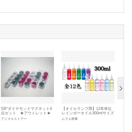
SB*ダイヤモンドマグネット4
【オイルランプ用】12本単位
点セット ★アウトレット★
レインボーオイル300mlサイズ
処分
(全11色)
アニマルストアー
ムラエ商事