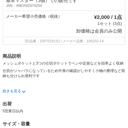
基本マスター（3個）での販売です
JAN：4982502070254
メーカー希望小売価格（税抜）
¥2,000 / 1点
1セット (3点)
卸価格は
会員のみ公開
SD品番：10575251S1
/ メーカー品番：106202-14
商品説明
メッシュポケットと3つの仕切ポケットでペンや定規などを効率よく収納
仕切がジャバラになっているため中身の確認がしやすく小物の整理など収
納も分けられ便利です
・仕切がたくさんあるため中身の分類や整理整頓に便利
続きを見る
・開口部が広く出し入れがしやすい形状
出荷
・化粧ポーチとしても使用可能
5営業日以内
・クッション素材入りなのでスマートフォンやモバイルバッテリーなどを
入れてガジェットケースとしても使用できます
サイズ・容量
・ペンの出し入れがしやすいタテ型です