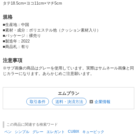
タテ18.5cm×ヨコ11cm×マチ5cm
就職活動や資格試験などで様々な文具小物の持ち歩きでも活躍します。
規格
■
生産地：中国
※どの外装色の裏地もカラーは共通ブラックになります
■
素材・成分：ポリエステル他（クッション素材入り）
■
パッケージ：裸売り
※ペンケース ボックス・タテ エレガントのカラーは、
ネイビー
・
ベー
■
製造年：2022
ジュ
・
グレー
・
ブルーグレー
の全4色です
■
商品札：有り
注意事項
【入学】【新学期】
※サブ画像の商品はグレーを使用しています。実際はサムネール画像と同
じカラーになります。あらかじめご注意願います。
エムプラン
取引条件
送料・決済方法
企業情報
この商品に関連する検索ワード
CUBIX
ペン
シンプル
グレー
エレガント
キュービック