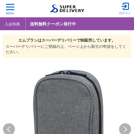
ログイン
MENU
送料無料クーポン発行中
入会特典
エムプランは
スーパーデリバリーで
卸販売しています。
スーパーデリバリーにご登録の上、ページ上から取引の申請をしてく
ださい。