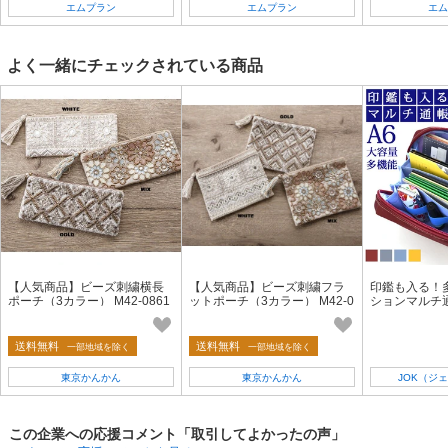
エムプラン
エムプラン
エム
よく一緒にチェックされている商品
【人気商品】ビーズ刺繍横長
【人気商品】ビーズ刺繍フラ
印鑑も入る！
ポーチ（3カラー） M42-0861
ットポーチ（3カラー） M42-0
ションマルチ通
862
g01528
送料無料
送料無料
一部地域を除く
一部地域を除く
東京かんかん
東京かんかん
JOK（ジ
この企業への応援コメント「取引してよかったの声」