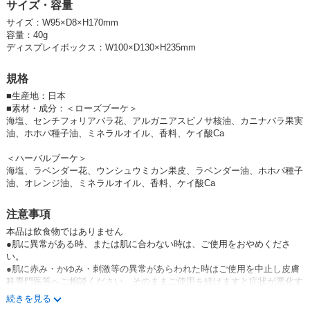
サイズ・容量
★テスター・販促物ページはこちら
サイズ：W95×D8×H170mm
☆その他デイズインブルーム（ガーデン）商品はこちら
容量：40g
ディスプレイボックス：W100×D130×H235mm
製造販売元
株式会社グローバル プロダクト プランニング
規格
〒150-0036
東京都渋谷区南平台町12-8
■
生産地：日本
■
素材・成分：＜ローズブーケ＞
海塩、センチフォリアバラ花、アルガニアスピノサ核油、カニナバラ果実
#お花#ハーブ#アロマ#海塩#入浴#個包装#1回分#バスタイム#リラックス#
油、ホホバ種子油、ミネラルオイル、香料、ケイ酸Ca
日本製#春ギフト・母の日ギフト#母の日ギフト＜薔薇・ローズ＞＜ギフト
（歓送迎／お祝いなど）＞【ｷｬﾝﾍﾟｰﾝ中!】あったか入浴剤
＜ハーバルブーケ＞
J1YPvmpOfzY,JIy9Ny9zu1A
海塩、ラベンダー花、ウンシュウミカン果皮、ラベンダー油、ホホバ種子
油、オレンジ油、ミネラルオイル、香料、ケイ酸Ca
注意事項
本品は飲食物ではありません
●肌に異常がある時、または肌に合わない時は、ご使用をおやめくださ
い。
●肌に赤み・かゆみ・刺激等の異常があらわれた時はご使用を中止し皮膚
科専門医等へご相談ください。そのままご使用を続けますと症状が悪化す
ることがあります。
続きを見る
●本品は食べられません。飲み込んだ時は医師にご相談ください。