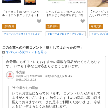
【イチオシ】ゆったりバスソ
シャルドネ にごりバスソルト
【アンドグッ
ルト【アンドグッドナイト】
【白ぶどうのみずみずしい香
たりバスパウ
快眠・睡眠
り・芳醇なシャンパンの香
り】
送料無料
送料無料
送料無料
グローバルプロダクトプランニン
グローバルプロダクトプランニン
グローバルプロ
グ
グ
この企業への応援コメント「取引してよかったの声」
すべての応援コメントを見る
自分用にもギフトにもおすすめの素敵な商品がたくさんありま
す。 いつも丁寧なご対応ありがとうございます。
小売業
最終購入日
過去1年の購入回数
4回
2026/6/28
2025/10/22 13:22
企業からの返信
いつもお世話になっております。 コメントいただきまして
ありがとうございます。 秋冬におすすめの商品も沢山取り
揃えておりますので、また是非ご利用くださいませ。 今後
ともどうぞよろしくお願い致します。