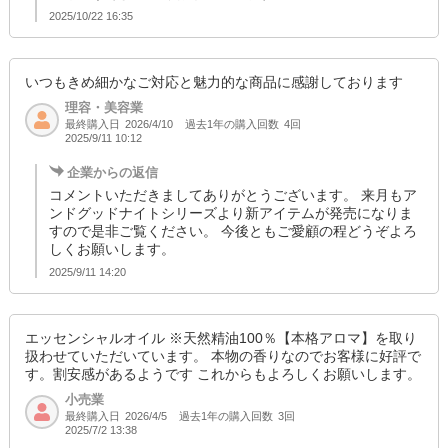
2025/10/22 16:35
いつもきめ細かなご対応と魅力的な商品に感謝しております
理容・美容業
最終購入日
過去1年の購入回数
4回
2026/4/10
2025/9/11 10:12
企業からの返信
コメントいただきましてありがとうございます。 来月もア
ンドグッドナイトシリーズより新アイテムが発売になりま
すので是非ご覧ください。 今後ともご愛顧の程どうぞよろ
しくお願いします。
2025/9/11 14:20
エッセンシャルオイル ※天然精油100％【本格アロマ】を取り
扱わせていただいています。 本物の香りなのでお客様に好評で
す。割安感があるようです これからもよろしくお願いします。
小売業
最終購入日
過去1年の購入回数
3回
2026/4/5
2025/7/2 13:38