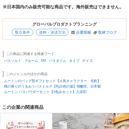
●循環式の風呂・全自動給湯器、24時間風呂の場合、機種によってはご使
※日本国内のみ販売可能な商品です。海外販売はできません。
用になれない場合があります。お使いの機種の説明書を確認の上ご使用く
ださい。
●天然大理石浴槽の場合は光沢が失われる場合があります。
グローバルプロダクトプランニング
●ご使用後の追い焚きはおやめください。
●本品は繰り返しの使用はできません。
取引条件
送料・決済方法
企業情報
取材ブログ
●入浴後はご使用になったメッシュバッグを浴槽から取り出し、浴室内に
放置しないでください。また、残り湯はその日の内に流し、風呂釜内部や
循環孔のフィルター等を水洗いしてください。
●残り湯での洗濯はおやめください。
この商品に関連する検索ワード
●開封後はすぐにお使いください。
●浴用以外の用途には使用しないでください。また、本品と他の入浴料等
GD
バスソルト
ブルーム
バスタイム
タイプ
デイズ
との併用はお避けください。
●高温多湿、直射日光を避け、乳幼児の手の届かないところで保管してく
このジャンルのほかの商品
ださい。
ムーミンのバッグ型ギフトセット【人気キャラクター、北欧】
桃の香りのうるおうバスミルク【乳白色の湯】弱酸性、日本製
ムーミン バスパウダーセット【3包みセット】入浴剤
この企業の関連商品