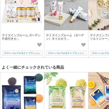
デイズインブルーム ガーデン
デイズインブルーム（ガーデ
デイズインブ
什器付きセ...
ン）ネイルセラ...
ソルトジャー..
グローバルプロダクトプランニン
グローバルプロダクトプランニン
グローバルプロ
グ
グ
よく一緒にチェックされている商品