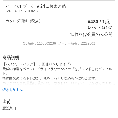
ハーバルブーケ ★24点おまとめ
JAN：4517161168297
カタログ価格（税抜）
¥480 / 1点
1セット (24点)
卸価格は
会員のみ公開
SD品番：11035032S6
/ メーカー品番：12229002
商品説明
【バスソルトバッグ】（1回使いきりタイプ）
天然の海塩をベースにドライフラワーやハーブをブレンドしたバスソル
ト。
植物由来のうるおい成分が肌をしっとりなめらかに整えます。
バッグのままお風呂に浮かべて、やさしいアロマとハーブがゆらめくちょ
っぴり贅沢なくつろぎバスタイムを。
続きを見る
■香り
出荷
ローズブーケ…上品なローズにまろやかなフローラルの甘さを添えた、み
ずみずしいローズブーケの香り
翌営業日
ハーバルブーケ…清々しいハーブと落ち着き感じるシトラスが織りなす、
さわやかで心地よいハーバルブーケの香り