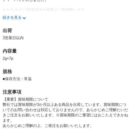
※おもひばこ1箱単品での包装はご容赦願います。
続きを見る
●商品サイズ：縦×横×厚み／10×9×4cm
出荷
【つぼ市とは・・・】
3営業日以内
幕末の嘉永三年(1850年)、堺に創業したつぼ市。170年以上にわたり、
「お茶は人と人を繋ぐ」という信念のもと、「暮らしのお茶」として良質
内容量
で新鮮、安心、安全でお求めやすいお茶を提供しています。
2g×7p
また、お茶は健康に寄与するという考えから、深むし茶や 烏龍茶などを
いち早く独自に研究し、堺のみでなく全国のお客様に支持いただいており
規格
ます。
■
保存方法：常温
つぼ市は、時代時代に合う形で現在まで170年以上お茶の製造販売を続け
ております。
注意事項
【重要】賞味期限について
嘉永3年（1850年）谷本市兵衛が泉州堺に茶問屋を創業したのが、つぼ市
弊社では賞味期限が3か月以上ある商品を出荷しています。賞味期限につ
の始まりです。神戸港開港（1868年）時には、出張所を設けるほどに事
いてのお問い合わせは対応しておりませんので、あらかじめご理解たいだ
業を拡大し、明治初期には神戸港や横浜港から茶を輸出。
きご注文をお願いいたします。※賞味期限のご要望にはおこたえできかね
ます。
また、この頃、遠州地方に茶畑を開墾したと伝えられています。渋沢栄一
あらかじめご理解の上、ご発注をお願いいたします。
翁がお茶の生産と販売に寄与した頃と重なります。