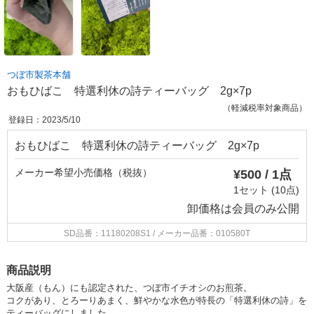
つぼ市製茶本舗
おもひばこ 特選利休の詩ティーバッグ 2g×7p
（軽減税率対象商品）
登録日：2023/5/10
おもひばこ 特選利休の詩ティーバッグ 2g×7p
メーカー希望小売価格（税抜）
¥500 / 1点
1セット (10点)
卸価格は
会員のみ公開
SD品番：11180208S1
/ メーカー品番：010580T
商品説明
大阪産（もん）にも認定された、つぼ市イチオシのお煎茶。
コクがあり、とろーりあまく、鮮やかな水色が特長の「特選利休の詩」を
ティーバッグにしました。