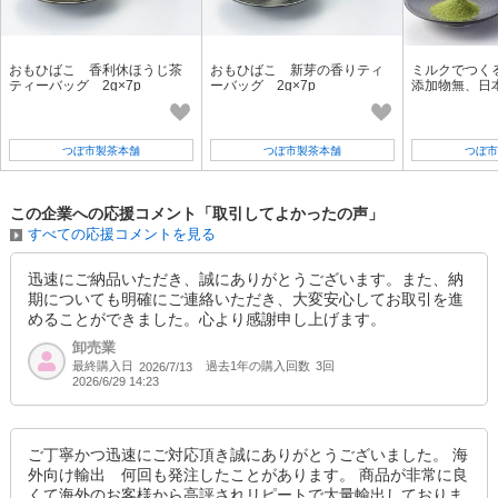
おもひばこ 香利休ほうじ茶
おもひばこ 新芽の香りティ
ミルクでつくる
ティーバッグ 2g×7p
ーバッグ 2g×7p
添加物無、日本
ラテ、こだわり
つぼ市製茶本舗
つぼ市製茶本舗
つぼ市
この企業への応援コメント「取引してよかったの声」
すべての応援コメントを見る
迅速にご納品いただき、誠にありがとうございます。また、納
期についても明確にご連絡いただき、大変安心してお取引を進
めることができました。心より感謝申し上げます。
卸売業
最終購入日
過去1年の購入回数
3回
2026/7/13
2026/6/29 14:23
ご丁寧かつ迅速にご対応頂き誠にありがとうございました。 海
外向け輸出 何回も発注したことがあります。 商品が非常に良
くて海外のお客様から高評されリピートで大量輸出しておりま