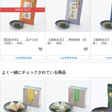
SOLD OUT
【緊急休売】＿＿晶子の詩
【価格改定】＿堺納屋衆（煎
【価格改定】
（煎茶） 80g...
茶） 80g＿...
茶） 80g＿...
つぼ市製茶本舗
つぼ市製茶本舗
つぼ市
よく一緒にチェックされている商品