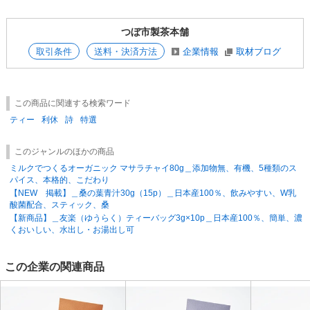
高度経済成長期、茶の消費量が爆発的に伸び、国内のお茶の生産量では賄
いきれなくなった時、四代目当主の谷本陽蔵がいち早く台湾茶の輸入を始
つぼ市製茶本舗
めました。
取引条件
送料・決済方法
企業情報
取材ブログ
このことは日本の烏龍茶ブームの先駆けとなりました。平成の時代には、
食の安全安心の重要性が今後増すことを見越して、当時業界最先端の工場
を建設しISOの認証も受けました。
この商品に関連する検索ワード
そして2023年2月には、食品安全マネジメントシステムに関する国際規
ティー
利休
詩
特選
格“FSSC22000”を取得。“FSSC22000”は、ISO等多くの規格を含む、食品
安全規格の最高ランクとして位置づけられています。
このジャンルのほかの商品
皆様に持続して安全な製品を提供するため、つぼ市の食品安全体制はさら
ミルクでつくるオーガニック マサラチャイ80g＿添加物無、有機、5種類のス
に世界基準にまで強化されたと言えます。
パイス、本格的、こだわり
【NEW 掲載】＿桑の葉青汁30g（15p）＿日本産100％、飲みやすい、W乳
【重要】賞味期限について
酸菌配合、スティック、桑
弊社では賞味期限が3か月以上ある商品を出荷しています。賞味期限につ
【新商品】＿友楽（ゆうらく）ティーバッグ3g×10p＿日本産100％、簡単、濃
いてのお問い合わせは対応しておりませんので、あらかじめご理解たいだ
くおいしい、水出し・お湯出し可
きご注文をお願いいたします。
この企業の関連商品