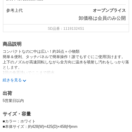
参考上代
オープンプライス
卸価格は
会員のみ公開
SD品番：11191324S1
商品説明
コンパクトなのに中は広い！約16点＋小物類
簡単＆便利、タッチパネルで簡単操作！誰でもすぐにご使用頂けます。
上下のノズルが高速回転しながら全方向に温水を噴射し汚れをしっかり落
とします。
1回の食器洗いでここまで節水
普通に食器を洗うと約35Lの水を使用
続きを見る
本商品で洗うと約5Lの水を使用
温水洗浄と熱風乾燥で消毒除菌
出荷
標準食器約16点＋小物類（箸・スプーン・フォーク・レンゲ等）を収納す
ることができます。
5営業日以内
水洗い 果物なども洗えます。
水洗いのみもできるので食器の他、付属のかごを使い果物なども洗うこと
サイズ・容量
ができます。
かごもセットでお送りします。
■カラー：ホワイト
■本体サイズ：約428(W)×425(D)×458(H)mm