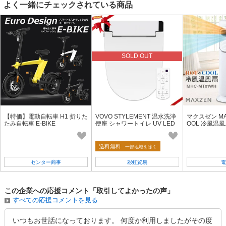
よく一緒にチェックされている商品
SOLD OUT
【特価】電動自転車 H1 折りた
VOVO STYLEMENT 温水洗浄
マクスゼン MA
たみ自転車 E-BIKE
便座 シャワートイレ UV LED
OOL 冷風温風
照明 リモコン付き (VB-6000S
H
E)
送料無料
一部地域を除く
センター商事
彩虹貿易
電
この企業への応援コメント「取引してよかったの声」
すべての応援コメントを見る
いつもお世話になっております。 何度か利用しましたがその度