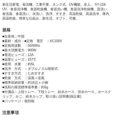
新生活家電、食洗機、工事不要、タンク式、UV機能、卓上、 SY-118-
UV、食器洗浄機、食器乾燥機、食器洗い機、食器洗浄乾燥機、皿洗い、
食洗器、食器洗い、水洗い、洗浄、すすぎ、高温乾燥、高温洗浄、庫内、
高温乾燥、簡単な仕組み、新生活、ギフト、可搬、
規格
■
生産地：中国
■
素材・成分：■定格 電圧 ：AC100V
■定格周波数 ：50/60Hz
■最大消費電力：900W
■電流ヒューズ：12A
■温度ヒューズ：157℃
■使用 水量 ：約5L
■洗浄 方式 ：ダブルノズル噴射式
■すすぎ方式 ：ためすすぎ
■乾燥 方式 ：温風＋送風
■標準収納容量：約16点＋小物
■洗剤の推奨標準基準量：約6g
■付属品：上段トレー、下段トレー、給水ホース、排水ホース、ホースク
リップ、かご、給水カップ、取り扱い説明書(保証書)
■
パッケージ：個別箱
注意事項