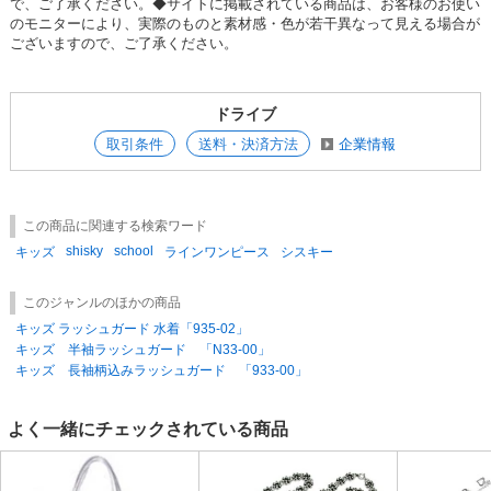
で、ご了承ください。◆サイトに掲載されている商品は、お客様のお使い
のモニターにより、実際のものと素材感・色が若干異なって見える場合が
SD品番：11252375S16
/ メーカー品番：DV-0039
ございますので、ご了承ください。
3-3ネイビー×S/ピンク150cm
ドライブ
参考上代
オープンプライス
取引条件
送料・決済方法
企業情報
卸価格は
会員のみ公開
SD品番：11252375S17
/ メーカー品番：DV-0039
この商品に関連する検索ワード
3-3ネイビー×S/ピンク160cm
shisky
school
キッズ
ラインワンピース
シスキー
参考上代
オープンプライス
このジャンルのほかの商品
卸価格は
会員のみ公開
キッズ ラッシュガード 水着「935-02」
キッズ 半袖ラッシュガード 「N33-00」
SD品番：11252375S18
/ メーカー品番：DV-0039
キッズ 長袖柄込みラッシュガード 「933-00」
よく一緒にチェックされている商品