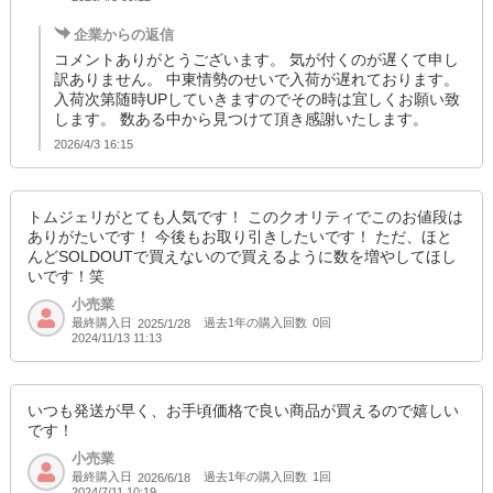
企業からの返信
コメントありがとうございます。 気が付くのが遅くて申し
訳ありません。 中東情勢のせいで入荷が遅れております。
入荷次第随時UPしていきますのでその時は宜しくお願い致
します。 数ある中から見つけて頂き感謝いたします。
2026/4/3 16:15
トムジェリがとても人気です！ このクオリティでこのお値段は
ありがたいです！ 今後もお取り引きしたいです！ ただ、ほと
んどSOLDOUTで買えないので買えるように数を増やしてほし
いです！笑
小売業
最終購入日
過去1年の購入回数
0回
2025/1/28
2024/11/13 11:13
いつも発送が早く、お手頃価格で良い商品が買えるので嬉しい
です！
小売業
最終購入日
過去1年の購入回数
1回
2026/6/18
2024/7/11 10:19