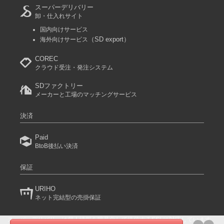
スーパーデリバリー
卸・仕入れサイト
国内向けサービス
（SD export）
海外向けサービス
COREC
クラウド受注・発注システム
SDファクトリー
メーカーと工場のマッチングサービス
決済
Paid
BtoB後払い決済
保証
URIHO
ネット完結型の売掛保証
スーパーデリバリーは個人情報を暗号化して送信するSSLに対応しています。