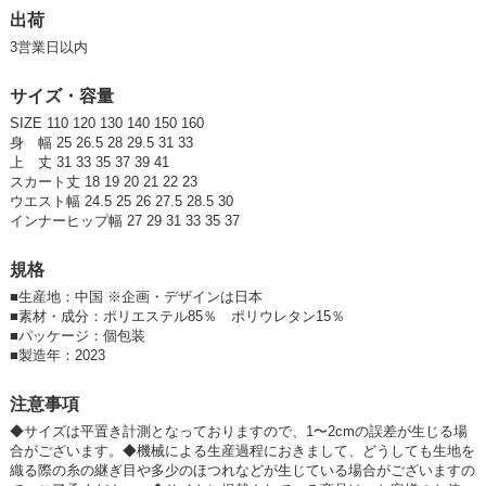
卸価格は
会員のみ公開
出荷
3営業日以内
SD品番：11252375S13
/ メーカー品番：DV-0039
サイズ・容量
3-3ネイビー×S/ピンク120cm
SIZE 110 120 130 140 150 160
参考上代
オープンプライス
身 幅 25 26.5 28 29.5 31 33
上 丈 31 33 35 37 39 41
卸価格は
会員のみ公開
スカート丈 18 19 20 21 22 23
ウエスト幅 24.5 25 26 27.5 28.5 30
SD品番：11252375S14
/ メーカー品番：DV-0039
インナーヒップ幅 27 29 31 33 35 37
3-3ネイビー×S/ピンク130cm
規格
■
生産地：中国 ※企画・デザインは日本
参考上代
オープンプライス
■
素材・成分：ポリエステル85％ ポリウレタン15％
卸価格は
会員のみ公開
■
パッケージ：個包装
■
製造年：2023
SD品番：11252375S15
/ メーカー品番：DV-0039
注意事項
3-3ネイビー×S/ピンク140cm
◆サイズは平置き計測となっておりますので、1〜2cmの誤差が生じる場
合がございます。◆機械による生産過程におきまして、どうしても生地を
参考上代
オープンプライス
織る際の糸の継ぎ目や多少のほつれなどが生じている場合がございますの
卸価格は
会員のみ公開