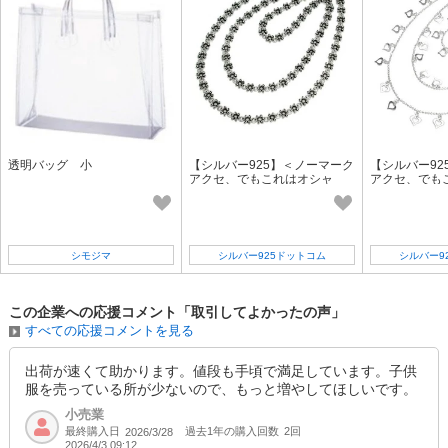
透明バッグ 小
【シルバー925】＜ノーマーク
【シルバー92
アクセ、でもこれはオシャ
アクセ、でも
レ！＞ベリーチェーン ゴージ
レ！＞ベリー
ャスフラワー
チャーム
シモジマ
シルバー925ドットコム
シルバー9
この企業への応援コメント「取引してよかったの声」
すべての応援コメントを見る
出荷が速くて助かります。値段も手頃で満足しています。子供
服を売っている所が少ないので、もっと増やしてほしいです。
小売業
最終購入日
過去1年の購入回数
2回
2026/3/28
2026/4/3 09:12