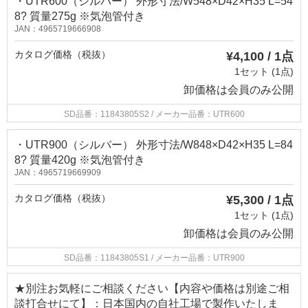
・UTR600（シルバー） 外形寸法/W548×D42×H35 L=54
8? 質量275g ※気泡管付き
JAN：4965719666908
カタログ価格（税抜）
¥4,100 / 1点
1セット (1点)
卸価格は
会員のみ公開
SD品番：11843805S2
/ メーカー品番：UTR600
・UTR900（シルバー） 外形寸法/W848×D42×H35 L=84
8? 質量420g ※気泡管付き
JAN：4965719669909
カタログ価格（税抜）
¥5,300 / 1点
1セット (1点)
卸価格は
会員のみ公開
SD品番：11843805S1
/ メーカー品番：UTR900
★別注お気軽にご相談ください【内容や価格は別途ご相
談打合せにて】：日本国内の自社工場で製作いたしま