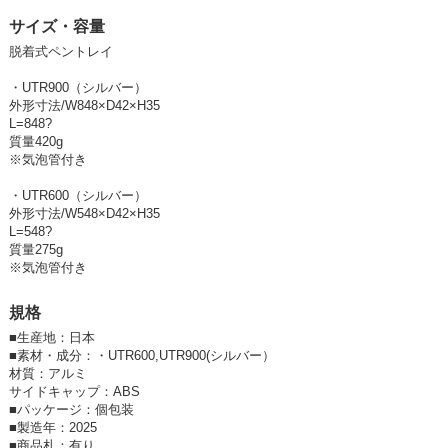
・上記を超えるサイズをご希望の場合も製作方法を検討・ご提案いたしま
サイズ・容量
す。
お気軽にお問合せください。
脱着式ペントレイ
・UTR900（シルバー）
外形寸法/W848×D42×H35
L=848?
質量420g
※気泡管付き
・UTR600（シルバー）
外形寸法/W548×D42×H35
L=548?
質量275g
※気泡管付き
規格
■
生産地：日本
■
素材・成分：・UTR600,UTR900(シルバー）
材質：アルミ
サイドキャップ：ABS
■
パッケージ：個包装
■
製造年：2025
■
商品札：有り