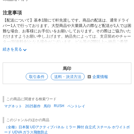
注意事項
【配送について】基本1階にて軒先渡しです。商品の配送は、通常ドライ
バー
1
人で行っております。大型商品や大量購入の際など配送が
1
人では困
難な場合、お客様にお手伝いをお願いしております。その際はご協力いた
だけますようお願い申し上げます。納品先によっては、支店留めやチャー
ター
(
別途料金
)
となる場合がございます。ビル等の
2
階以上へ納品ご希望
の場合は、別途配送料を申し受けます。当商品は大型の商品です。商品サ
続きを見る
イズと搬入経路をあらかじめご確認の上ご注文ください。1枚物で搬入す
る場合は、エレベーターに入るかどうか、または階段で手上げの場合は踊
り場で折り返し可能か等、搬入経路の確保をお願い致します（通路・階段
馬印
の幅、玄関や部屋の入口の大きさは十分か、障害物はないか、など）。搬
入ができない場合の商品返品についてもキャンセル料が発生いたします。
取引条件
送料・決済方法
企業情報
何卒ご了承の程、お願い申し上げます。
【配送日時指定について】ご注文の際には配送日時指定が可能です（原
この商品に関連する検索ワード
則、路線便でのご配達となります）。ご指定いただける時間帯は午前中・
もしくは午後となります。但し、ご希望商品の在庫の状況や天候・道路状
RUSH
マグネット
2025新作
馬印
ペントレイ
況などにより、ご希望日に届かない場合もございますので予めご了承くだ
さい。
このジャンルのほかの商品
（全種）日本製 UDアクティブパネル ミラー 脚付 自立式 スチール ホワイトボ
商品に欠陥がある場合を除き、返品には応じません。
【運送事故につい
ード UDVA ガラス飛散防止