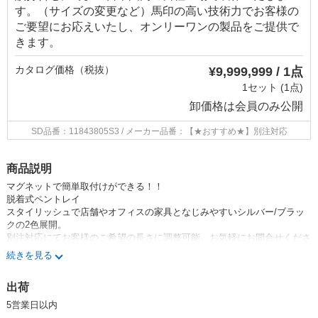
す。（サイズの変更など）馬印の高い技術力でお客様の
ご要望にお応えいたし、オンリーワンの製品をご提供で
きます。
カタログ価格（税抜）
¥9,999,999 / 1点
1セット (1点)
卸価格は
会員のみ公開
SD品番：11843805S3
/ メーカー品番：【★おすすめ★】別注対応
商品説明
マグネットで簡単取付けができる！！
脱着式ペントレイ
スタイリッシュで店舗やオフィスの家具となじみやすいシルバー/ブラッ
クの2色展開。
別注対応にてお客様のご希望の長さに調整可能。お気軽にお問合せくださ
い。
続きを見る
【別注対応について】
出荷
・L=848?以下にて対応が可能です。
・1本よりご注文可能です。
（但し気泡管はつきません）
5営業日以内
・同サイズ10本以上のロットの場合は気泡管付にて製作可能です。