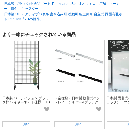
て】配送中による商品破損がございましたら、商品到着後
5
日以内にご連
日本製 ブラック枠 透明ボード Transparent Board オフィス 店舗 マーカ
絡下さい。
ー 脚付 キャスター
日本製 UD アクティブパネル 書き込み可 移動可 組立簡単 自立式 両面有孔ボー
ド Partition「2025新作」
よく一緒にチェックされている商品
日本製 パーティション ブラッ
（全種類）日本製 脱着式ペン
日本製 脱着式
ク枠 ワイヤーネット仕様 UD
トレイ シルバー&ブラック
ラック） マ
アクティブパネル「2025新
マグネットで簡単取付「2025
可「2025新
作」
新作」
馬印
馬印