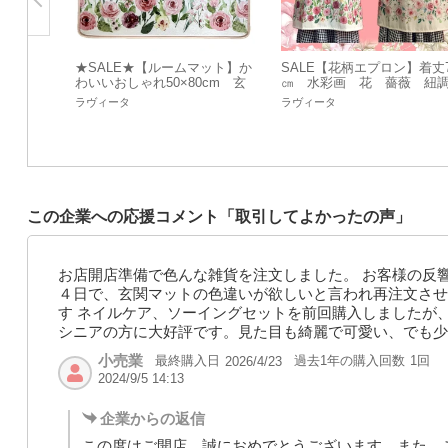
★SALE★【ルームマット】か
SALE【花柄エプロン】着丈7
わいいおしゃれ50×80cm 玄
㎝ 水彩画 花 薔薇 紐
関リビング ナチュラル バ
節簡単 可愛い 薔薇好き
ラヴィータ
ラヴィータ
ラ赤 水彩画風☆
この企業への応援コメント「取引してよかったの声」
お店開店準備で色んな雑貨を注文しました。 お客様の反
４日で、玄関マットの色違いが欲しいと言われ再注文させ
す ネイルケア、ソーイングセットを前回購入しましたが
シニアの方に大好評です。見た目も綺麗で可愛い、でも少
小売業
最終購入日
過去1年の購入回数
1回
2026/4/23
2024/9/5 14:13
企業からの返信
この度はご開店、誠におめでとうございます。また、