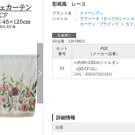
彩画風 レース
ブランド名
：
クイーンアン
ジャンル
：
ラヴィータ（すべてのジャンル
カーテン・ブラインド
カフ
SD品番：12078822
セット
内訳
番号
（メーカー
品番）
☆約45×120cmジャルダン
S1
（QD-CF-01）
JAN：4560470022941
詳細情報
出荷