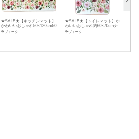
★SALE★【キッチンマット】
★SALE★【トイレマット】か
かわいいおしゃれ50×120cm50
わいいおしゃれ約60×70cmナ
×180cm ナチュラル バラ
チュラル バラ赤 水彩画風
ラヴィータ
ラヴィータ
赤 水彩画風☆
☆