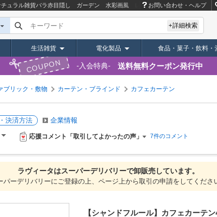
 ナチュラル雑貨バラ赤目隠し ガーデン 水彩画風 レース
お問い合わせ・ヘルプ
商品ページ｜卸・仕入れ
キーワード
+詳細検索
生活雑貨
電化製品
食品・菓子・飲料・
COUPON
送料無料クーポン発行中
入会特典
ァブリック・敷物
カーテン・ブラインド
カフェカーテン
・決済方法
企業情報
応援コメント「取引してよかったの声」
）
7件のコメント
ラヴィータは
スーパーデリバリーで
卸販売しています。
ーパーデリバリーにご登録の上、ページ上から取引の申請をしてくださ
【シャンドフルール】カフェカーテン4