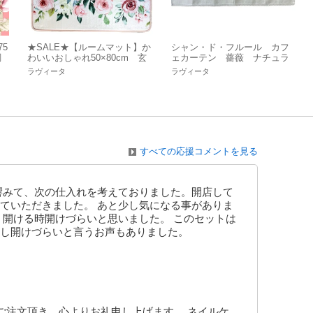
5
★SALE★【ルームマット】か
シャン・ド・フルール カフ
調
わいいおしゃれ50×80cm 玄
ェカーテン 薔薇 ナチュラ
関リビング ナチュラル バ
ル雑貨 花 目隠し ガーデ
ラヴィータ
ラヴィータ
ラピンク 水彩画風☆
ン レース 水彩☆
すべての応援コメントを見る
響みて、次の仕入れを考えておりました。開店して
ていただきました。 あと少し気になる事がありま
、開ける時開けづらいと思いました。 このセットは
し開けづらいと言うお声もありました。
ご注文頂き、心よりお礼申し上げます。 ネイルケ