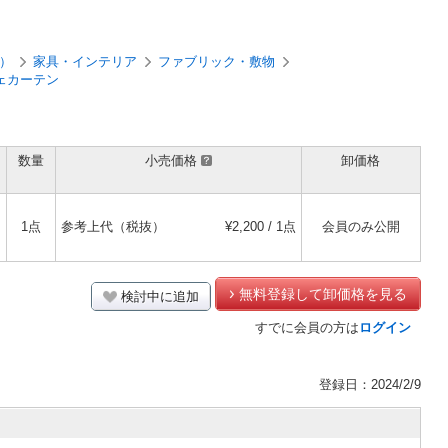
）
家具・インテリア
ファブリック・敷物
ェカーテン
数量
小売価格
卸価格
1点
参考上代（税抜）
¥2,200 / 1点
会員のみ公開
無料登録して卸価格を見る
検討中に追加
すでに会員の方は
ログイン
登録日：2024/2/9