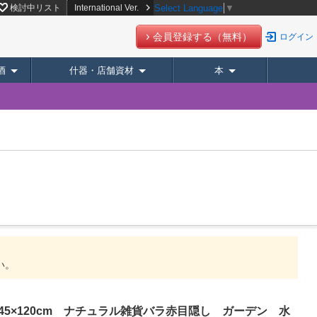
サイト【スーパーデリバリー】
検討中リスト
International Ver.
Select Language
▼
会員登録する（無料）
ログイン
酒
什器・店舗資材
本
い。
5×120cm ナチュラル雑貨バラ赤目隠し ガーデン 水