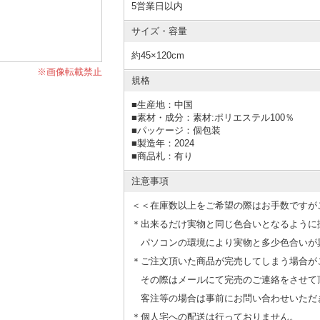
5営業日以内
サイズ・容量
約45×120cm
※画像転載禁止
規格
■
生産地：中国
■
素材・成分：素材:ポリエステル100％
■
パッケージ：個包装
■
製造年：2024
■
商品札：有り
注意事項
＜＜在庫数以上をご希望の際はお手数ですが
＊出来るだけ実物と同じ色合いとなるように
パソコンの環境により実物と多少色合いが
＊ご注文頂いた商品が完売してしまう場合が
その際はメールにて完売のご連絡をさせて
客注等の場合は事前にお問い合わせいただ
＊個人宅への配送は行っておりません。