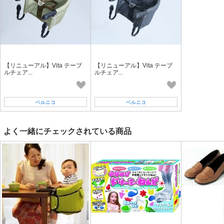
訳ございませんがキャンセル扱いとさせて頂きます。
●返品・交換に関して
弊社から商品を発送した段階でキャンセル・交換はお受けできません。
お客様都合での返品・交換はお受けしておりません。（商品不良等は除
く）
ご注文のお品がお届け時に検品にてご確認お願い申し上げます。
【リニューアル】Vita テーブ
【リニューアル】Vita テーブ
不良品・不足分などは商品到着後5日以内にご連絡下さい。
ルチェア...
ルチェア...
●出荷のタイミングについて
在庫がある場合は、5営業日以内。
ベルニコ
ベルニコ
よく一緒にチェックされている商品