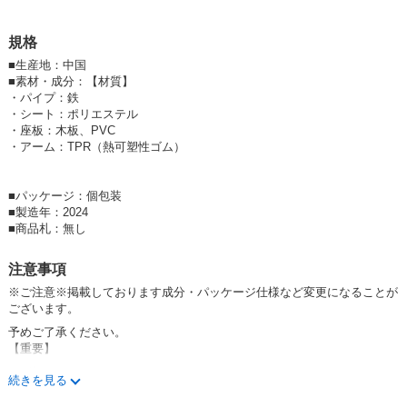
・椅子を使わない時の収納場所に困る…
規格
■
生産地：中国
■
素材・成分：【材質】
●食事中の立ち上がりを防止！
・パイプ：鉄
・シート：ポリエステル
・座板：木板、PVC
股ベルト・腰ベルトでしっかり固定もでき、床置きタイプと違って、足が
・アーム：TPR（熱可塑性ゴム）
つかないので立ち上がって抜け出す心配がありません。
■
パッケージ：個包装
●お子様に寄り添ったコミュニケーションが自然に取れる！
■
製造年：2024
■
商品札：無し
脚がないので大人の椅子とぶつからず、お子様に寄り添ってお世話がで
き、テーブルの高さを問わない為、お子様と同じ目線で食事を楽しめま
注意事項
す。
※ご注意※掲載しております成分・パッケージ仕様など変更になることが
ございます。
●密着できるから食べこぼしが軽減！
予めご了承ください。
【重要】
●出荷につきまして
装着タイプの椅子の為、お子様とテーブルの距離が近くなり食べこぼしの
続きを見る
ご注文に関しまして、在庫が流動的であり欠品の可能性もございます。
軽減やテーブルを広く使えるのでお絵描きやねんどなどものびのびと遊ぶ
欠品の際は誠に申し訳ございませんがご注文後に在庫切れのご連絡をさせ