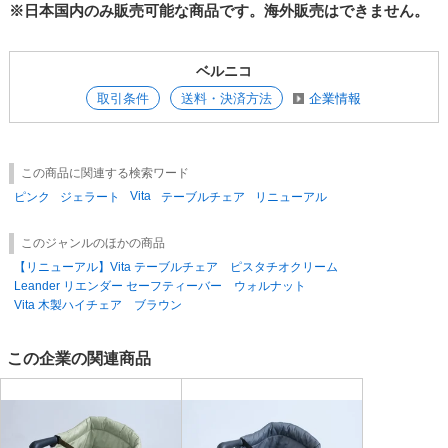
ことができます。
※日本国内のみ販売可能な商品です。海外販売はできません。
ていただく場合もございます。
※受注状況により遅れが生じる場合もございますので、ご了承ください。
●床置きしないからお掃除が簡単！
●送料について
ベルニコ
※ご注意※
欠品などにより出荷時の金額が30,000円(税抜)に満たない場合、申し訳ご
取引条件
送料・決済方法
企業情報
汚れが隙間に入り込むことなく汚れもサッと拭けて、椅子をズラすことな
ざいませんが運送料金円を頂戴する場合がございます。料金は送付先によ
く掃除ができます。
り異なります。
誠に勝手ながら、ご了承のほど宜しくお願いいたします。
この商品に関連する検索ワード
●収納と持ち運びに便利！
●大口のご注文につきまして
メーカー在庫の確認にて、ご注文分を引き当てさせて頂きます。
Vita
ピンク
ジェラート
テーブルチェア
リニューアル
納品までに通常時より日数を要しますので、予めご了承ください。
軽量でコンパクトに折りたためるので、使わない時は付属品の収納バック
このジャンルのほかの商品
に入れて保管したり、帰省時やご友人宅、レストランなどに持参すれば、
●品切れ品がある時（在庫不足の時）は、下記の2通りから選択して頂き
外出先でも使用することができます。
ます。
【リニューアル】Vita テーブルチェア ピスタチオクリーム
A：在庫がある物だけで発送させて頂き、品切れ分はキャンセル。
Leander リエンダー セーフティーバー ウォルナット
（注文合計が30,000円（税抜）を下回った際は送料を頂戴させていただ
Vita 木製ハイチェア ブラウン
収納バックは、椅子の背面のポケットに保管できます。
きます。）
B：品切れ品の入荷を待って出荷。
この企業の関連商品
f6Ny3QQ5Q7g
在庫がある物だけを先に発送して、後日欠品分を送るという分納は行っ
ておりません。
予めご了承ください。
※「廃盤」・「終売」・「メーカー欠品（未定）」については、誠に申し