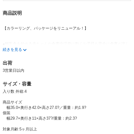
商品説明
【カラーリング、パッケージをリニューアル！】
●離乳食を始める赤ちゃんや食事中活発に動くお子様も安全に食事が楽し
めるようデザインされたテーブル装着型のベビーチェアです。
続きを見る
軽量でコンパクトに折りたたんで持ち運ぶことができるのでお出かけ先で
も大活躍！！
出荷
3営業日以内
サイズ・容量
【こんなお悩みを解決！】
入り数 外箱:4
商品サイズ
幅35.0×奥行き42.0×高さ27.0?／重量：約1.9?
・椅子の上に立ち上がってしまう…
個装
・おとなしく座ってくれない…
幅29.7×奥行き11×高さ37?/重量：約2.3?
・食べこぼした床掃除が面倒…
対象月齢:5ヶ月以上
・お出かけ先に子ども椅子がない…