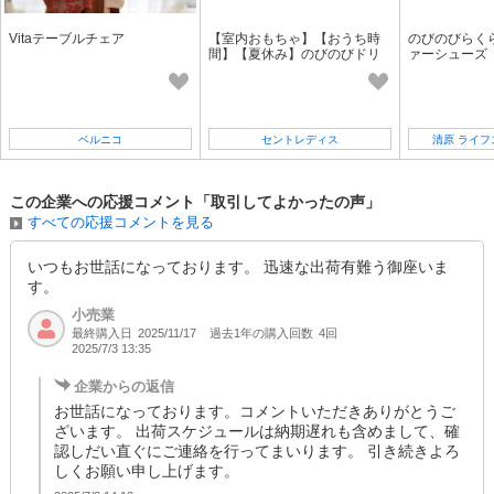
Vitaテーブルチェア
【室内おもちゃ】【おうち時
のびのびらく
間】【夏休み】のびのびドリ
ァーシューズ
ーミーねんどα TY-0166
ベルニコ
セントレディス
清原 ライ
この企業への応援コメント「取引してよかったの声」
すべての応援コメントを見る
いつもお世話になっております。 迅速な出荷有難う御座いま
す。
小売業
最終購入日
過去1年の購入回数
4回
2025/11/17
2025/7/3 13:35
企業からの返信
お世話になっております。コメントいただきありがとうご
ざいます。 出荷スケジュールは納期遅れも含めまして、確
認しだい直ぐにご連絡を行ってまいります。 引き続きよろ
しくお願い申し上げます。