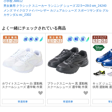
小学校 JW812
男女兼用 クラシック スニーカー ランニング シューズ 22.5〜29.0 xm_24240
SD品番：12484958S19
/ メーカー品番：24249-blk-255
メンズ マイクロファイバーレザー カジュアルシューズ スポーツサンダル グル
カサンダル ec_2302
ブラック 26.0cm
参考上代
オープンプライス
よく一緒にチェックされている商品
SOLD OUT
SD品番：12484958S20
/ メーカー品番：24249-blk-260
ブラック 26.5cm
参考上代
オープンプライス
SOLD OUT
SD品番：12484958S21
/ メーカー品番：24249-blk-265
ホワイトスニーカー 白 運動靴
ブラックスニーカー 黒 運動靴
キッズ ジュニ
スクールシューズ 通学靴 作業
スクールシューズ 通学靴 作業
供用 運動靴 
ブラック 27.0cm
靴 幅広 メンズ レディース 男
靴 幅広 メンズ レディース 男
抗菌防臭 軽量 防
女兼用 em_16249
女兼用 em_16548
8
参考上代
オープンプライス
華通商事
華通商事
華
SOLD OUT