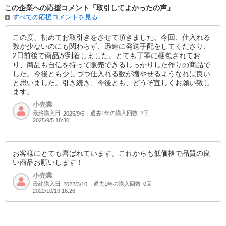
SD品番：12484958S22
/ メーカー品番：24249-blk-270
この企業への応援コメント「取引してよかったの声」
すべての応援コメントを見る
ブラック 27.5cm
この度、初めてお取引きをさせて頂きました。今回、仕入れる
数が少ないのにも関わらず、迅速に発送手配をしてくださり、
参考上代
オープンプライス
2日前後で商品が到着しました。とても丁寧に梱包されてお
SOLD OUT
り、商品も自信を持って販売できるしっかりした作りの商品で
した。今後とも少しづつ仕入れる数が増やせるようなれば良い
SD品番：12484958S23
/ メーカー品番：24249-blk-275
と思いました。引き続き、今後とも、どうぞ宜しくお願い致し
ます。
ブラック 28.0cm
小売業
最終購入日
過去1年の購入回数
2回
2025/9/5
参考上代
オープンプライス
2025/9/5 18:30
SOLD OUT
SD品番：12484958S24
/ メーカー品番：24249-blk-280
お客様にとても喜ばれています。これからも低価格で品質の良
い商品お願いします！
小売業
最終購入日
過去1年の購入回数
0回
2022/3/10
2022/10/19 16:26