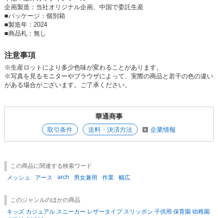
SOLD OUT
企画製造：当社オリジナル企画、中国で委託生産
■
パッケージ：個別箱
SD品番：12484958S16
/ メーカー品番：24249-blk-240
■
製造年：2024
■
商品札：無し
ブラック 24.5cm
注意事項
参考上代
オープンプライス
※生産ロットにより多少色味が変わることがあります。
SOLD OUT
※写真を見るモニターやブラウザによって、実際の商品と若干の色の違い
がある場合がございます。ご了承ください。
SD品番：12484958S17
/ メーカー品番：24249-blk-245
ブラック 25.0cm
華通商事
参考上代
オープンプライス
取引条件
送料・決済方法
企業情報
SOLD OUT
SD品番：12484958S18
/ メーカー品番：24249-blk-250
この商品に関連する検索ワード
arch
メッシュ
アース
男女兼用
作業
幅広
ブラック 25.5cm
参考上代
オープンプライス
このジャンルのほかの商品
SOLD OUT
キッズ カジュアル スニーカー レザータイプ スリッポン 子供用 保育園 幼稚園