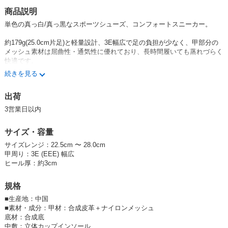
SOLD OUT
商品説明
単色の真っ白/真っ黒なスポーツシューズ、コンフォートスニーカー。
SD品番：12484958S13
/ メーカー品番：24249-blk-225
約179g(25.0cm片足)と軽量設計、3E幅広で足の負担が少なく、甲部分の
ブラック 23.0cm
メッシュ素材は屈曲性・通気性に優れており、長時間履いても蒸れづらく
快適です。
参考上代
オープンプライス
続きを見る
アウトソールは軽量でクッション性が良く、底減りしにくい合成底。ブロ
SOLD OUT
ック状の防滑意匠が施されており、防滑性も良好。
出荷
SD品番：12484958S14
/ メーカー品番：24249-blk-230
カップインソールは取り外して洗濯できますので、靴の中をいつも清潔な
3営業日以内
状態に保つことが出来ます。
ブラック 23.5cm
お好みで市販のインソールに交換することも可能。
サイズ・容量
参考上代
オープンプライス
メンズ、レディース、子供から大人まで、すべての方をカバーする豊富な
サイズレンジ：22.5cm 〜 28.0cm
サイズバリエーションをご用意しました。
甲周り：3E (EEE) 幅広
SOLD OUT
通学用としてはもちろん、ジョギングやウォーキングなどの運動や作業
ヒール厚：約3cm
用、普段履きにも最適な万能スニーカーです。
SD品番：12484958S15
/ メーカー品番：24249-blk-235
規格
ブラック 24.0cm
■
生産地：中国
■
素材・成分：甲材：合成皮革＋ナイロンメッシュ
参考上代
オープンプライス
底材：合成底
中敷：立体カップインソール