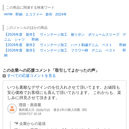
着用に支障がなく目立たない程度の縫製上がりについては、良品とさせて
この商品に関連する検索ワード
いただいております。
verite
即納
エコファー
新作
2024年
■在庫状況に関して
実店舗分との共有の為、売り違いが生じる場合がございます。
このジャンルのほかの商品
また、完売表示の商品でも、ご用意できる場合がございますので、
【2026年度 新作】 ヴィンテージ加工 裾リボン ボリュームスリーブ デ
お気軽にご連絡くださいませ。
ニム シャツ 即納
掲載在庫以上のまとまった数量をご希望のお客様は恐れ入りますが、
【2026年度 新作】 ヴィンテージ加工 ハート刺繍デニム ベスト 即納
メールにて直接ご連絡をお願い致します
【2026年度 新作】 ヴィンテージ加工 フラワー柄 デニム ベスト 即
納
■発送のタイミング
基本的に13時までのご注文分を翌営業日発送、
それ以降を翌々営業発送とさせて頂いております。
この企業への応援コメント「取引してよかったの声」
土日祝日はお休みを頂いております。
すべての応援コメントを見る
お急ぎの場合は、ご対応できることもございますので、
お気軽にご連絡くださいませ。
いつも素敵なデザインのを仕入れさせて頂いてます。お値段も
■返品について
安心価格でお客様にも喜んで頂いております。 これからも、楽
お客様都合での返品はお受けすることができません。
しみに拝見させて頂きます。
不良品交換の際は、商品到着後7日以内にご連絡頂きますようお願い致し
理容・美容業
ます。
最終購入日
過去1年の購入回数
3回
2026/7/15
※エンドユーザー販売後の不良品交換はお受けできません。
2026/7/17 16:18
商品到着後、貴社にて商品確認を行って頂きますようお願い致しま
す。
企業からの返信