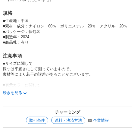
規格
■
生産地：中国
■
素材・成分：ナイロン 60％ ポリエステル 20％ アクリル 20％
■
パッケージ：個包装
■
製造年：2024
■
商品札：有り
注意事項
■サイズに関して
採寸は平置きにして測っていますので、
素材等により若干の誤差があることがございます。
■表示カラーに関して
デジタルカメラでの撮影のため、画面上と実物では
続きを見る
多少色具合が異なって見える場合もございます。
できるだけ商品に色を近づけてはいますが、ご了承ください。
チャーミング
■品質について
弊社の商品につきまして、価格的に縫製及び品質基準が日本仕様になって
取引条件
送料・決済方法
企業情報
おりません。
弊社では、入荷後に検品選別しておりますが、製品ロットによるプリント
の多少のズレや