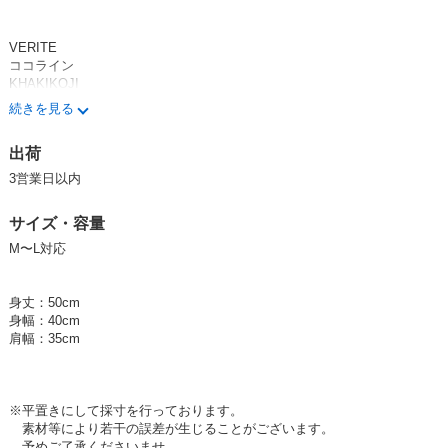
VERITE
ココライン
KHAKIKOJI
KOCOLINE
続きを見る
CHARMING
出荷
3営業日以内
サイズ・容量
M〜L対応
身丈：50cm
身幅：40cm
肩幅：35cm
※平置きにして採寸を行っております。
素材等により若干の誤差が生じることがございます。
予めご了承くださいませ。