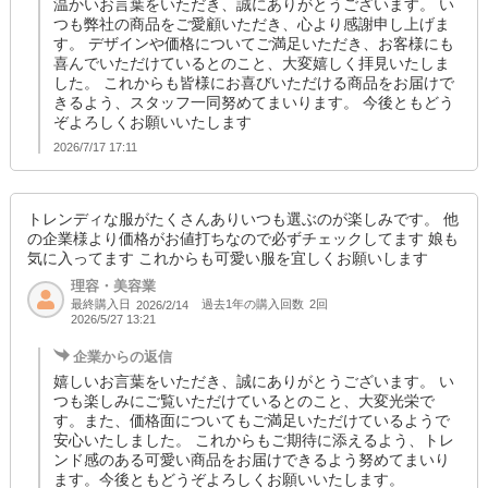
温かいお言葉をいただき、誠にありがとうございます。 い
その他、分からない事がございましたらお気軽にお問合わせください。
つも弊社の商品をご愛顧いただき、心より感謝申し上げま
す。 デザインや価格についてご満足いただき、お客様にも
喜んでいただけているとのこと、大変嬉しく拝見いたしま
した。 これからも皆様にお喜びいただける商品をお届けで
きるよう、スタッフ一同努めてまいります。 今後ともどう
ぞよろしくお願いいたします
2026/7/17 17:11
トレンディな服がたくさんありいつも選ぶのが楽しみです。 他
の企業様より価格がお値打ちなので必ずチェックしてます 娘も
気に入ってます これからも可愛い服を宜しくお願いします
理容・美容業
最終購入日
過去1年の購入回数
2回
2026/2/14
2026/5/27 13:21
企業からの返信
嬉しいお言葉をいただき、誠にありがとうございます。 い
つも楽しみにご覧いただけているとのこと、大変光栄で
す。また、価格面についてもご満足いただけているようで
安心いたしました。 これからもご期待に添えるよう、トレ
ンド感のある可愛い商品をお届けできるよう努めてまいり
ます。今後ともどうぞよろしくお願いいたします。