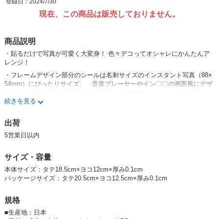
登録日：2024/7/30
現在、この商品は販売しておりません。
商品説明
・貼るだけで写真が可愛く大変身！ 色々デコってオシャレにかんたんア
レンジ！
・フレームデザイン部分のシールは名刺サイズのインスタント写真（88×
54mm）にぴったりサイズ。 音楽プレーヤーやイン〇〇の画面風にデザ
インされているので推し活などにもピッタリです
続きを見る
・小さなシールも沢山ついているので、いろいろな場所へ色々貼れます
出荷
※フレームデコシールN
サンリオキャラクターズの種類は、シナモロー
5営業日以内
ル・クロミ・ハローキティ・マイメロディ・ポチャッコ・ポムポムプリ
ン・ハンギョドン・キャラミックス
の全8種類
サイズ・容量
本体サイズ：タテ18.5cm×ヨコ12cm×厚み0.1cm
サンリオキャラクターズのその他商品アイテムは、こちらのリンクからご
パッケージサイズ：タテ20.5cm×ヨコ12.5cm×厚み0.1cm
覧いただけます
エムプラン(サンリオキャラクターズ/サンリオキャラクターズ)の商品一覧
規格
｜卸・仕入れサイト【スーパーデリバリー】 (superdelivery.com)
■
生産地：日本