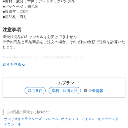
■
素材・成分：本体：アートタック+ツヤPP
【シール】【デコレーション】
【推し活】【推し色】【なにわ】【推しキ
■
パッケージ：個包装
ャラ】
【サンリオ】
■
製造年：2024
■
商品札：有り
注意事項
※受注商品のキャンセルはお受けできません
※予約商品と即納商品をご注文の場合、それぞれの金額で送料を計算いた
します。
The sales area of this product is limited to Japan.
It cannot be sold in countries other than Japan.
続きを見る
こちらの商品の販売地域は日本国内限定です。
日本以外の国で販売することはできません。
エムプラン
這個地方的產品銷售區域僅限於日本
取引条件
送料・決済方法
企業情報
不能在日本以外的國家/地區銷售
この商品に関連する検索ワード
サンリオキャラクターズ
フレーム
ポチャッコ
マイメロ
キュービック
デコシール