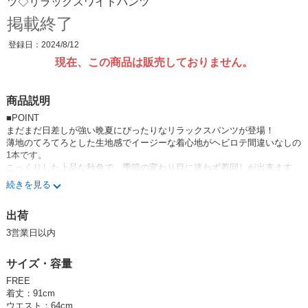
ツ◇リラックスワイドパンツ
掲載終了
登録日：2024/8/12
現在、この商品は販売しておりません。
商品説明
■POINT
まだまだ日差しが強い晩夏にぴったりなリラックスパンツが登場！
薄地のてろてろとした生地感でイージーな着心地がヘビロテ間違いなしの
1本です。
こっくりした上品な秋色で、季節の変わり目に迷わず着回しが出来ます。
両サイドには便利なポケット付きです。
続きを見る
■FABRIC
出荷
さらっと落ち感の良いポリエステル混生地。
レーヨンも配合されているので、ひんやりとした肌触りです。
3営業日以内
…………………
サイズ・容量
透け感：なし
裏地：なし
FREE
…………………
着丈：91cm
ウエスト：64cm