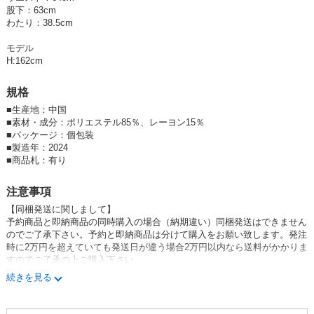
股下：63cm
※撮影環境により、多少実際のカラーと異なる場合がございます。また、
わたり：38.5cm
携帯やスマートフォン、パソコンなどの画面上と実物では多少色が異なっ
て見える場合がございます。ご了承下さいませ。
モデル
※濃色品は、過度な摩擦や濡れた状態での摩擦により、色落ち・色移りを
H:162cm
する恐れがあります。
※この商品は、素材の特性上、洗濯の際に多少の縮みが生じる恐れがあり
規格
ます。洗濯後は形を整えてから干してください。
※その他お取り扱いに関しましては、商品に付属のアテンションタグをご
■
生産地：中国
覧ください。
■
素材・成分：ポリエステル85％、レーヨン15％
■
パッケージ：個包装
■
製造年：2024
■
商品札：有り
注意事項
【同梱発送に関しまして】
予約商品と即納商品の同時購入の場合（納期違い）同梱発送はできません
のでご了承下さい。予約と即納商品は分けて購入をお願い致します。発注
時に2万円を超えていても発送日が違う場合2万円以内なら送料がかかりま
すのでご了承の上ご購入下さい。
続きを見る
【掲載在庫数について】
欠品でのご迷惑を避けるため、弊社では在庫数を確保分のみ掲載しており
ます。掲載在庫数以上のまとまったご注文をご希望のお客様は恐れ入りま