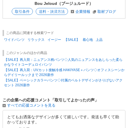
Bou Jeloud（ブージュルード）
すがメッセージボックスよりご連絡お願い致します。
取引条件
送料・決済方法
企業情報
取材ブログ
【発送のタイミングについて】
金曜日9時以降のご注文は翌週の月曜日出荷（月曜日が祭日の場合は翌日
の火曜日出荷）ただし、お休み明けで出荷が立て込んでいる場合は次の日
の出荷になる可能性がございますが何卒ご了承いただきますようお願い申
この商品に関連する検索ワード
し上げます。
※お急ぎの際はお手数ですがご連絡をいただきますようお願い致します。
ワイドパンツ
リラックス
イージー
【SALE】
着心地
上品
このジャンルのほかの商品
【SALE】再入荷：ニュアンス柄パンツ◇人気のニュアンスをあしらった柔ら
かなライトコーデュロイパンツ
【SALE】再入荷：UVカット接触冷感 HAKIYASE＋パンツ◇オフィスシーンか
らデイリールックまで 2026新作
【SALE】ベーシックカラーパンツ◇付属のベルトデザインがさりげないアク
セント 2026新作
この企業への応援コメント「取引してよかったの声」
すべての応援コメントを見る
とてもお洒落なデザインが多くて嬉しいです。発送も早くて助
かっております。