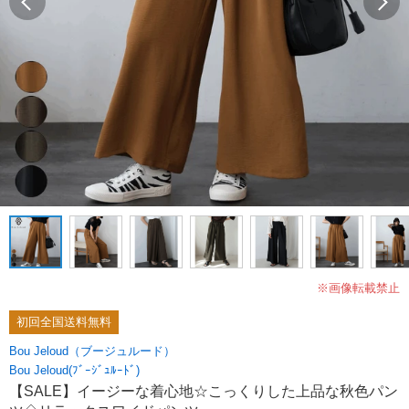
※画像転載禁止
初回全国送料無料
Bou Jeloud（ブージュルード）
Bou Jeloud(ﾌﾞｰｼﾞｭﾙｰﾄﾞ)
【SALE】イージーな着心地☆こっくりした上品な秋色パン