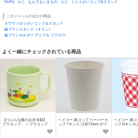
hashy
カニ
なんでもいきもの
エビ
ミニうがいコップ&スタンド
このジャンルのほかの商品
カワウソのうがいコップ＆スタンド
歯ブラシスタンド（キリン）
歯ブラシホルダー アニマル フクロウ-
よく一緒にチェックされている商品
【つぶらな瞳のお弁当箱】
ヘイコー 紙コップ ペーパーカ
ヘイコー 紙コ
プラカップ ／プラコップ
ップ 7オンス 口径73mm ホワ
ップ Nギンガム
抗菌<日本製>
イト 100個
ス 本体/蓋 別売