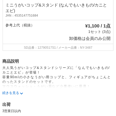
ミニうがいコップ&スタンド (なんでもいきもの/カニと
エビ)
JAN：4535147751684
参考上代（税抜）
¥1,100 / 1点
1セット (3点)
卸価格は
会員のみ公開
SD品番：12790517S1
/ メーカー品番：NY-3487
商品説明
大人気うがいコップ&スタンドシリーズに「なんでもいきもの/
カニとエビ」が登場！
容量90mlの小さなうがい用コップと、フィギュアがちょこんと
のったスタンドのセットです。
マウスウォッシュ・うがい薬など少量使いに最適！
割れにくいプラ製コップなので、お子様のうがいデビューにもお
続きを見る
すすめです。
出荷
3営業日以内