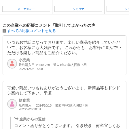
オーエスケー
シモジマ
シ
この企業への応援コメント「取引してよかったの声」
すべての応援コメントを見る
いつもお世話になっております。楽しい商品を紹介していただ
いて、お客様にも大好評です。 これからも、お客様に喜んでい
ただける楽しい商品をご紹介ください。
小売業
最終購入日
過去1年の購入回数
5回
2026/5/28
2025/12/25 15:08
可愛い商品いつもおありがとうございます。新商品等もドシド
シ案内して下さい。平瀬
飲食業
最終購入日
過去1年の購入回数
0回
2024/10/15
2023/2/26 20:01
企業からの返信
コメントありがとうございます。 引き続き、何卒宜しくお