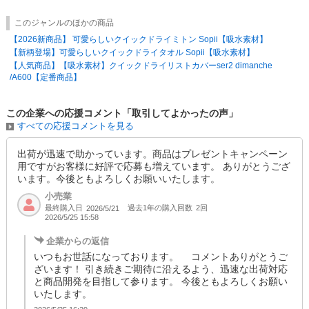
このジャンルのほかの商品
【2026新商品】 可愛らしいクイックドライミトン Sopii【吸水素材】
【新柄登場】可愛らしいクイックドライタオル Sopii【吸水素材】
【人気商品】【吸水素材】クイックドライリストカバーser2 dimanche
/A600【定番商品】
この企業への応援コメント「取引してよかったの声」
すべての応援コメントを見る
出荷が迅速で助かっています。商品はプレゼントキャンペーン
用ですがお客様に好評で応募も増えています。 ありがとうござ
います。今後ともよろしくお願いいたします。
小売業
最終購入日
過去1年の購入回数
2回
2026/5/21
2026/5/25 15:58
企業からの返信
いつもお世話になっております。 コメントありがとうご
ざいます！ 引き続きご期待に沿えるよう、迅速な出荷対応
と商品開発を目指して参ります。 今後ともよろしくお願い
いたします。