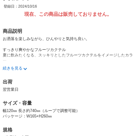
登録日：2024/10/16
現在、この商品は販売しておりません。
商品説明
お洒落を楽しみながら、ひんやりと気持ち良い。
すっきり爽やかなフルーツカクテル
夏に飲みたくなる、スッキリとしたフルーツカクテルをイメージしたカラ
ー
氷のような幾何学柄がサマーコーデのアクセントに。首元を明るく華やか
続きを見る
に彩ります。
出荷
内側は接触冷感になっているのでそのまま着けてもひんやり。
特に暑い日は、付属の保冷剤を入れれば涼しさが更にUPするので、熱中
翌営業日
症対策にも◎
日焼けしやすい首元も、日差しからまもってくれるのでUVケアも出来ま
サイズ・容量
す。
スカーフのように軽い着け心地で、ファッションのアクセントにぴったり
幅120㎜ 長さ約740㎜（ループで調整可能）
なデザインを集めました。
パッケージ：W165×H260㎜
・外側はUVカット効果のある生地を使用
規格
・内側は接触冷感素材でほんやりと気持ち良い着け心地