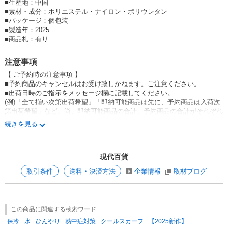
・保冷剤付きなので、熱中症対策にも
■
生産地：中国
■
素材・成分：ポリエステル・ナイロン・ポリウレタン
◼️ ◼️ ◼️ ◼️ ◼️
■
パッケージ：個包装
■
製造年：2025
【
濡らして 絞って 振るだけで 冷たくなるタオルシリーズ
】
■
商品札：有り
JUST WET AND SHAKE！
注意事項
【 ご予約時の注意事項 】
簡単にひんやりするクールタオルシリーズは、
■予約商品のキャンセルはお受け致しかねます。ご注意ください。
夏の熱中症予防として注目されているアイテム。
■出荷日時のご指示をメッセージ欄に記載してください。
(例)「全て揃い次第出荷希望」「即納可能商品は先に、予約商品は入荷次
冷却効果だけでなく、UVカット率98%以上！
第出荷希望」など。尚、即納可能商品の合計、予約商品の合計がそれぞれ
下代2万円を下回る場合は個々に送料が発生致します。「全て揃い次第出
忘れがちな首元の日焼け対策にも効果的です。
続きを見る
荷希望」で合計金額下代2万円以上であれば送料は発生致しません。
■ 納期が前後する可能性がありますので予めご了承ください。
豊富なラインナップで、いろいろなテイストに合わせられます。
■ 弊社は一般卸もしているため、ご注文後すでに完売になっている場合も
現代百貨
ございますので、予めご了承ください。
■ ご予約を頂いた商品でも諸事情によりお届けできない場合がございます
取引条件
送料・決済方法
企業情報
取材ブログ
ので、予めご了承ください。
■ 色・柄・サイズが多少異なる場合があります。予めご了承ください。
■ 仕入の事情により、予告無しに価格及び仕様・デザイン・原産国が変更
になる場合がございます。
この商品に関連する検索ワード
保冷
水
ひんやり
熱中症対策
クールスカーフ
【2025新作】