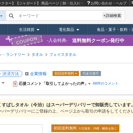
ラクター】【ジャガード】
商品ページ｜卸・仕入れサイト【スーパーデリバリー】
お問い合わせ・ヘルプ
キーワード
+詳細検索
生活雑貨
電化製品
食品・菓子・飲料・
COUPON
送料無料クーポン発行中
入会特典
レ・ランドリー
タオル
フェイスタオル
・決済方法
企業情報
初回送料無料
代金引換可
応援コメント「取引してよかったの声」
）
68件のコメント
くすばしタオル（今治）は
スーパーデリバリーで
卸販売しています
ーパーデリバリーにご登録の上、ページ上から取引の申請をしてくださ
初回送料無料
※北海道・沖縄・離島を除く