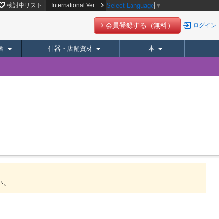
検討中リスト
International Ver.
Select Language
▼
会員登録する（無料）
ログイン
酒
什器・店舗資材
本
。
い。