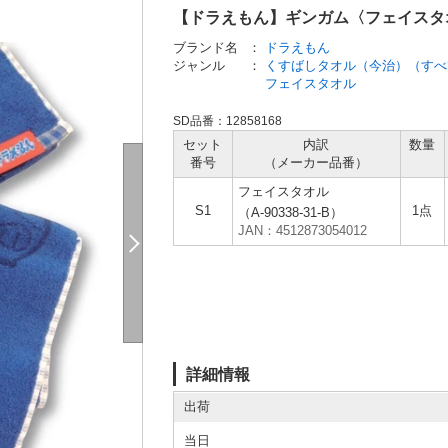
【ドラえもん】ギンガム〈フェイスタ
ブランド名
：
ドラえもん
ジャンル
：
くすばしタオル（今治）（すべ
フェイスタオル
SD品番：12858168
セット
内訳
数量
番号
（メーカー
品番）
フェイスタオル
S1
1点
（A-90338-31-B）
JAN：4512873054012
詳細情報
出荷
当日