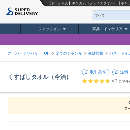
【ドラえもん】ギンガム〈フェイスタオル〉【キャ
すべて
ファッション
家具・インテリア
スーパーデリバリーTOP
全てのジャンル
生活雑貨
バス・トイ
取引条件
送料
くすばしタオル（今治）
4.7
（134件
ス