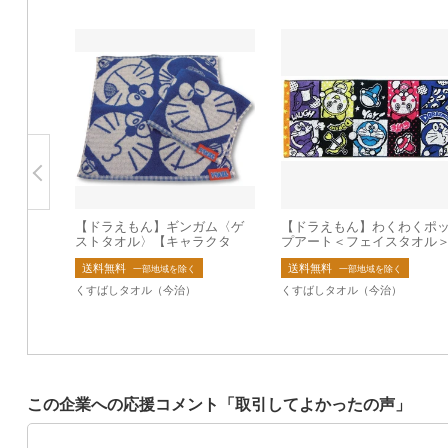
【ドラえもん】ギンガム〈ゲ
【ドラえもん】わくわくポ
ストタオル〉【キャラクタ
プアート＜フェイスタオル
ー】【ジャガード】
【キャラクター】【ジャガ
送料無料
送料無料
ド】 ※在庫限り
一部地域を除く
一部地域を除く
くすばしタオル（今治）
くすばしタオル（今治）
この企業への応援コメント「取引してよかったの声」