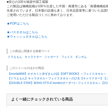
■安心の100％独資中国工場製
この製品は楠橋紋織が100％出資した中国・南通市にある「南通楠橋紋
生産されています。日本製の設備も多く、日本品質基準に基づいた品質
ご使用いただける製品づくりに努めております。
★POPはこちら
★バスタオルはこちら
★
ウォッシュタオル
はこちら
この商品に関連する検索ワード
ドラえもん
キャラクター
ジャガード
フェイス
ギンガム
このジャンルのほかの商品
【moritaMiW】オオカミと赤ずきんの話【GIFT BOOK】＜フェイスタオル
【ドラえもん】キャラタオル＜フェイスタオル＞のび太【キャラクター】【
【DOUBLE STAR】BOHO STYLE border(ボーダー)＜フェイスタオル
よく一緒にチェックされている商品