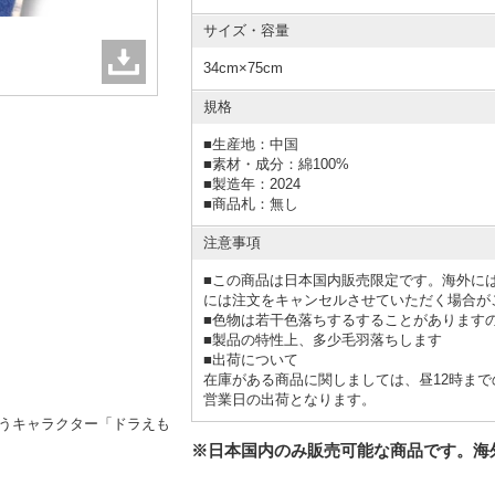
サイズ・容量
34cm×75cm
規格
■
生産地：中国
■
素材・成分：綿100%
■
製造年：2024
■
商品札：無し
注意事項
■この商品は日本国内販売限定です。海外に
には注文をキャンセルさせていただく場合が
■色物は若干色落ちするすることがあります
■製品の特性上、多少毛羽落ちします
■出荷について
在庫がある商品に関しましては、昼12時まで
営業日の出荷となります。
いうキャラクター「ドラえも
※日本国内のみ販売可能な商品です。海