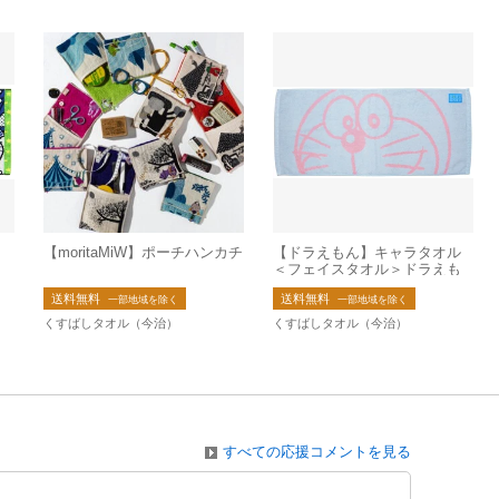
ッ
【moritaMiW】ポーチハンカチ
【ドラえもん】キャラタオル
＞
＜フェイスタオル＞ドラえも
ー
ん【キャラクター】【ジャガ
送料無料
送料無料
ード】
一部地域を除く
一部地域を除く
くすばしタオル（今治）
くすばしタオル（今治）
すべての応援コメントを見る